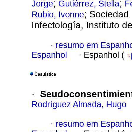
;
;
Jorge
Gutiérrez, Stella
F
; Sociedad
Rubio, Ivonne
Infectología, Instituto d
·
resumo em Espanho
Espanhol
·
Espanhol (
Casuistica
·
Seudoconsentimient
Rodríguez Almada, Hugo
·
resumo em Espanho