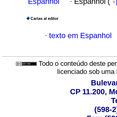
Espanhol
·
Espanhol (
Cartas al editor
·
texto em Espanhol
Todo o conteúdo deste peri
licenciado sob uma
Bulevar
CP 11.200, M
T
(598-2