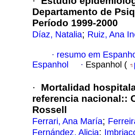
·
Estudio epidemiológi
Departamento de Psiqui
Período 1999-2000
;
Díaz, Natalia
Ruiz, Ana I
·
resumo em Espanho
Espanhol
·
Espanhol (
·
Mortalidad hospitala
referencia nacional:
:
Rossell
;
Ferrari, Ana María
Ferreir
;
Fernández, Alicia
Imbriac