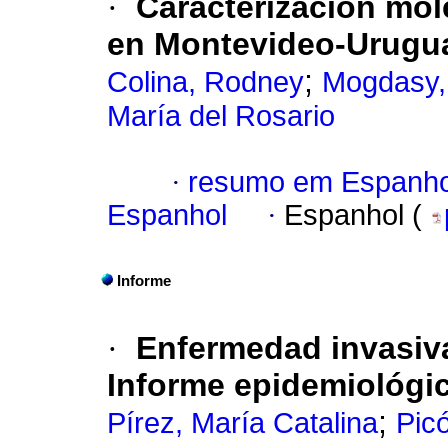
·
Caracterización mole
en Montevideo-Urugu
;
Colina, Rodney
Mogdasy, 
María del Rosario
·
resumo em Espanho
Espanhol
·
Espanhol (
Informe
·
Enfermedad invasiv
Informe epidemiológi
;
Pírez, María Catalina
Pic