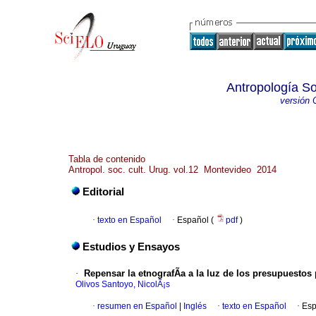
Antropología So
versión 
Tabla de contenido
Antropol. soc. cult. Urug. vol.12 Montevideo 2014
Editorial
·
texto en Español
·
Español (
pdf
)
Estudios y Ensayos
·
Repensar la etnografÃ­a a la luz de los presupuestos
Olivos Santoyo, NicolÃ¡s
·
resumen en Español
|
Inglés
·
texto en Español
·
Esp