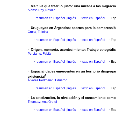
·
Me tuve que traer lo justo
:
Una mirada a las migracio
Alonso Rey, Natalia
·
resumen en Español
|
Inglés
·
texto en Español
·
Esp
·
Uruguayos en Argentina
:
aportes para la comprensió
Crosa, Zuleika
·
resumen en Español
|
Inglés
·
texto en Español
·
Esp
·
Origen, memoria, acontecimiento
:
Trabajo etnográfi
Perciante, Fabián
·
resumen en Español
|
Inglés
·
texto en Español
·
Esp
·
Espacialidades emergentes en un territorio disgrega
1
existencial
Álvarez Pedrosian, Eduardo
·
resumen en Español
|
Inglés
·
texto en Español
·
Esp
·
La estetización, la nivelación y el saneamiento com
Thomasz, Ana Gretel
·
resumen en Español
|
Inglés
·
texto en Español
·
Esp