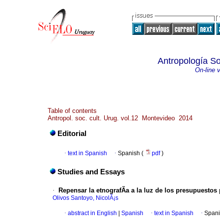
Antropología So
On-line 
Table of contents
Antropol. soc. cult. Urug. vol.12 Montevideo 2014
Editorial
·
text in Spanish
·
Spanish (
pdf
)
Studies and Essays
·
Repensar la etnografÃ­a a la luz de los presupuestos
Olivos Santoyo, NicolÃ¡s
·
abstract in English
|
Spanish
·
text in Spanish
·
Spani