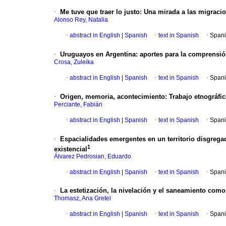
·
Me tuve que traer lo justo
:
Una mirada a las migracio
Alonso Rey, Natalia
·
abstract in English
|
Spanish
·
text in Spanish
·
Spani
·
Uruguayos en Argentina
:
aportes para la comprensió
Crosa, Zuleika
·
abstract in English
|
Spanish
·
text in Spanish
·
Spani
·
Origen, memoria, acontecimiento
:
Trabajo etnográfi
Perciante, Fabián
·
abstract in English
|
Spanish
·
text in Spanish
·
Spani
·
Espacialidades emergentes en un territorio disgrega
1
existencial
Álvarez Pedrosian, Eduardo
·
abstract in English
|
Spanish
·
text in Spanish
·
Spani
·
La estetización, la nivelación y el saneamiento com
Thomasz, Ana Gretel
·
abstract in English
|
Spanish
·
text in Spanish
·
Spani