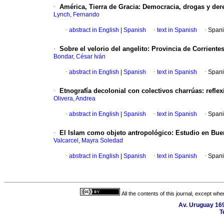
·
América, Tierra de Gracia
:
Democracia, drogas y de
Lynch, Fernando
·
abstract in English
|
Spanish
·
text in Spanish
·
Spani
·
Sobre el velorio del angelito
:
Provincia de Corrientes
Bondar, César Iván
·
abstract in English
|
Spanish
·
text in Spanish
·
Spani
·
Etnografía decolonial con colectivos charrúas
:
refle
Olivera, Andrea
·
abstract in English
|
Spanish
·
text in Spanish
·
Spani
·
El Islam como objeto antropológico
:
Estudio en Bue
Valcarcel, Mayra Soledad
·
abstract in English
|
Spanish
·
text in Spanish
·
Spani
All the contents of this journal, except wh
Av. Uruguay 16
T