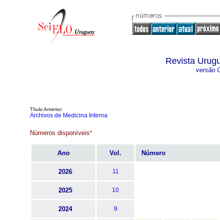
Revista Urugu
versão O
Título Anterior:
Archivos de Medicina Interna
Números disponíveis
*
Ano
Vol.
Número
2026
11
2025
10
2024
9