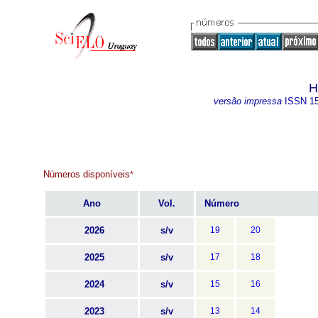
H
versão impressa
ISSN
1
Números disponíveis
*
Ano
Vol.
Número
2026
s/v
19
20
2025
s/v
17
18
2024
s/v
15
16
2023
s/v
13
14