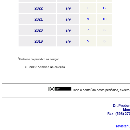
2022
s/v
11
12
2021
s/v
9
10
2020
s/v
7
8
2019
s/v
5
6
*
Histórico do periódico na coleção
2019: Admitido na coleção
Todo o conteúdo deste periódico, exceto 
Dr. Prude
Mon
Fax: (598) 27
revista