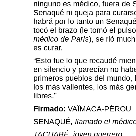
ninguno es médico, fuera de 
Senaqué ni queja para curarse
habrá por lo tanto un Senaqué 
tocó el brazo (le tomó el puls
médico de París
), se rió muc
es curar.
“Esto fue lo que recaudé mie
en silencio y parecían no habe
primeros pueblos del mundo, 
los más valientes, los más ge
libres.”
Firmado:
VAÏMACA-PÉROU
SENAQUÉ
, llamado el médic
TACUABÉ, joven guerrero