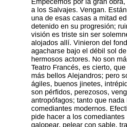
Empecemos por la gran obra,
a los Salvajes. Vengan. Está
una de esas casas a mitad edi
detenido en su progresión; rui
visión es triste sin ser sole
alojados allí. Vinieron del fo
agacharse bajo el débil sol d
hermosos actores. No son más
Teatro Francés, es cierto, q
más bellos Alejandros; pero 
ágiles, buenos jinetes, intré
son pérfidos, perezosos, veng
antropófagos; tanto que nada 
comediantes modernos. Efecti
pide hacer a los comediantes
galopear, pelear con sable, tr