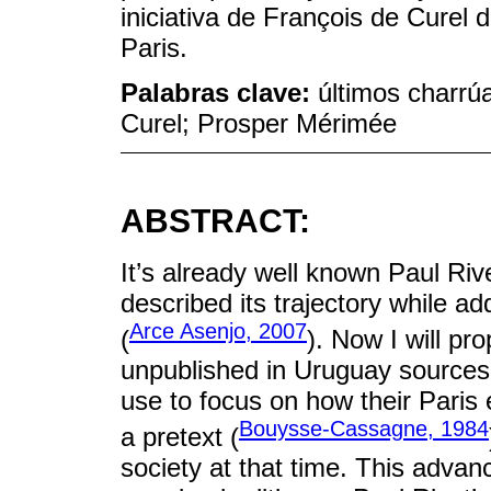
iniciativa de François de Curel 
Paris.
Palabras clave:
últimos charrúa
Curel; Prosper Mérimée
ABSTRACT:
It’s already well known Paul Ri
described its trajectory while a
Arce Asenjo, 2007
(
). Now I will p
unpublished in Uruguay sources, 
use to focus on how their Paris
Bouysse-Cassagne, 1984
a pretext (
society at that time. This advan