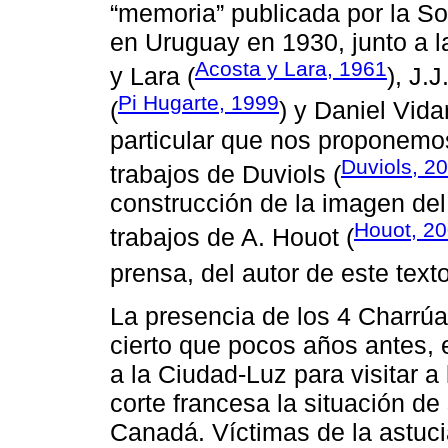
“memoria” publicada por la S
en Uruguay en 1930, junto a 
Acosta y Lara, 1961
y Lara (
), J.J
Pi Hugarte, 1999
(
) y Daniel Vidar
particular que nos proponemos
Duviols, 2
trabajos de Duviols (
construcción de la imagen de
Houot, 2
trabajos de A. Houot (
prensa, del autor de este text
La presencia de los 4 Charrú
cierto que pocos años antes,
a la Ciudad-Luz para visitar a
corte francesa la situación de
Canadá. Víctimas de la astuci