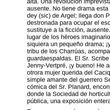
alta. Una revolución imprevis
ausente. No tiene drama esta 
dey (sic) de Argel; llega don 
destronada para ocupar el es
sustituye a la ficción, ausent
lugar de los héroes imaginari
siquiera un pequeño drama; ¡y
tribu de los Charrúas, acomp
guardaespaldas. El Sr. Scribe 
Jenny-Vertpré, ¡y bueno! He a
otrora mujer querida del Caci
simple amante del guerrero Se
cómica del Sr. Planard, encont
donde la Sociedad de horticul
pública, una exposición entera