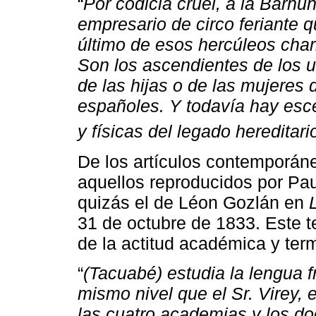
“
Por codicia cruel, a la Barnu
empresario de circo feriante qu
último de esos hercúleos char
Son los ascendientes de los 
de las hijas o de las mujeres
españoles. Y todavía hay escé
y físicas del legado hereditari
De los artículos contemporán
aquellos reproducidos por Pau
quizás el de Léon Gozlán en
31 de octubre de 1833. Este te
de la actitud académica y ter
“
(Tacuabé) estudia la lengua 
mismo nivel que el Sr. Virey,
las cuatro academias y los do