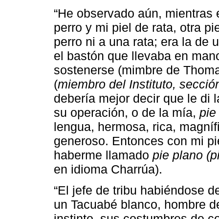
“He observado aún, mientras 
perro y mi piel de rata, otra p
perro ni a una rata; era la de 
el bastón que llevaba en man
sostenerse (mimbre de Thomas
(
miembro del Instituto, secci
debería mejor decir que le di 
su operación, o de la mía,
pie
lengua, hermosa, rica, magnífi
generoso. Entonces con mi pie
haberme llamado
pie plano (p
en idioma Charrúa).
“El jefe de tribu habiéndose d
un Tacuabé blanco, hombre de
instinto, sus costumbres de co