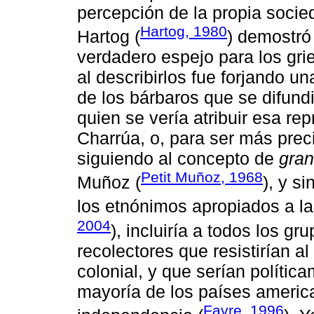
percepción de la propia socie
Hartog, 1980
Hartog (
) demostró
verdadero espejo para los gri
al describirlos fue forjando u
de los bárbaros que se difund
quien se vería atribuir esa re
Charrúa, o, para ser más preci
siguiendo al concepto de
gran
Petit Muñoz, 1968
Muñoz (
), y s
los etnónimos apropiados a la
2004
), incluiría a todos los 
recolectores que resistirían a
colonial, y que serían polític
mayoría de los países americ
Favre, 1996