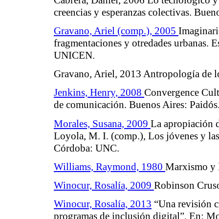
creencias y esperanzas colectivas
. Bueno
Gravano, Ariel (comp.), 2005
Imaginari
fragmentaciones y otredades urbanas. E
UNICEN.
Gravano, Ariel, 2013
Antropología de l
Jenkins, Henry, 2008
Convergence Cultu
de comunicación.
Buenos Aires: Paidós
Morales, Susana, 2009
La apropiación d
Loyola, M. I. (comp.),
Los jóvenes y la
Córdoba: UNC.
Williams, Raymond, 1980
Marxismo y l
Winocur, Rosalía, 2009
Robinson Crusoe
Winocur, Rosalía, 2013
“Una revisión cr
programas de inclusión digital”. En: Mo