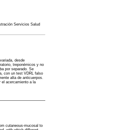
stración Servicios Salud
variada, desde
atorio, treponémicos y no
eba por separado. Se
ia, con un test VDRL falso
ente alta de anticuerpos.
r el acercamiento a la
, from cutaneous-mucosal to
d, with which different