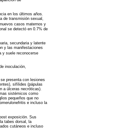
ncia en los últimos años.
a de transmisión sexual,
 nuevos casos maternos y
cional se detectó en 0.7% de
maria, secundaria y latente
ión y las manifestaciones
ia y suele reconocerse
 de inoculación,
 se presenta con lesiones
tes), sifílides (pápulas
 a úlceras necróticas).
tomas sistémicos como
glios pequeños que no
merulonefritis e incluso la
 post exposición. Sus
a tabes dorsal, la
ltrados cutáneos e incluso