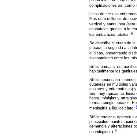
complicaciones así como la
Lejos de ser una enfermeda
Más de 5 millones de nuevo
vertical y sanguínea (ésta
neonatales gracias a la rea
4
los embarazos totales.
Se describe el curso de la 
precoz; la segunda a la lat
clínicas, presentando disti
solapamiento entre las mi
Sífilis primaria: se manifie
habitualmente los genitale
Sífilis secundaria: repres
cutáneas en múltiples vari
anulares y eritematosas) y
Son muy típicas las lesio
fiebre, mialgias y artral
forman conglomerados. Form
meningitis a líquido claro.
Sífilis terciaria: aparece
principales manifestaciones
demencia y alteraciones ocul
8
neurológicos).