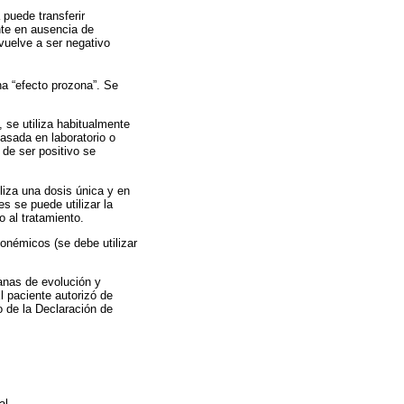
 puede transferir
nte en ausencia de
 vuelve a ser negativo
na “efecto prozona”. Se
 se utiliza habitualmente
basada en laboratorio o
 de ser positivo se
iliza una dosis única y en
s se puede utilizar la
o al tratamiento.
ponémicos (se debe utilizar
anas de evolución y
El paciente autorizó de
o de la Declaración de
al.