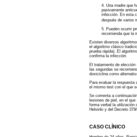
4. Una madre que ha
pasivamente anticue
infección. En esta c
después de varios
5. Pueden ocurrir p
recomienda que la m
Existen diversos algoritmo
el algoritmo clásico tradic
prueba rápida). El algoritm
confirma la infección.
El tratamiento de elección 
las segundas se recomienda
doxiciclina como alternativ
Para evaluar la respuesta 
el mismo test con el que se
Se comenta a continuación
lesiones de piel, en el que
forma verbal la utilizació
Helsinki y del Decreto 379
CASO CLÍNICO
Hombre de 24 años. Pareja 