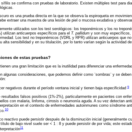
 sífilis se confirma con pruebas de laboratorio. Existen múltiples test para diag
lógicas.
curo es una prueba directa en la que se observa la espiroqueta en movimient
debe extraer una muestra de una lesión de piel o mucosa exudativa y observa
ente utilizados son los test serológicos: los treponémicos y los no treponé
 utilizan anticuerpos específicos para el
T. pallidum
y son muy específicos,
ermedad. Los test no treponémicos (VDRL y RPR) utilizan anticuerpos que no 
su alta sensibilidad y en su titulación, por lo tanto varían según la actividad 
aciones de estas pruebas?
ienen una gran limitación que es la inutilidad para diferenciar una enfermed
en algunas consideraciones, que podemos definir como ¨sombras¨ y se deben 
ión:
9
r negativos durante el período ventana inicial y tienen baja especificidad
 resultados falsos positivos (1%-2%), particularmente en pacientes con en
ellos con malaria, linfoma, cirrosis o neumonía aguda. A su vez detectan antic
 interpretación en el contexto de enfermedades autoinmunes como síndrome anti
10
co.
ico reactivo puede persistir después de la disminución inicial (generalmente 
 título de bajo nivel suele ser < 1 : 8 y puede persistir de por vida; este est
11
nterpretación