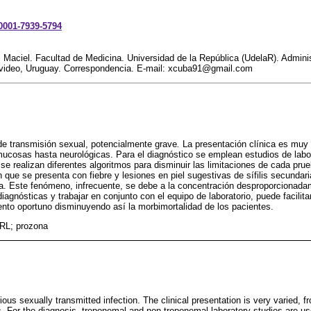
-0001-7939-5794
l Maciel. Facultad de Medicina. Universidad de la República (UdelaR). Admini
video, Uruguay. Correspondencia. E-mail: xcuba91@gmail.com
n de transmisión sexual, potencialmente grave
.
La presentación clínica es muy 
ucosas hasta neurológicas. Para el diagnóstico se emplean estudios de labor
se realizan diferentes algoritmos para disminuir las limitaciones de cada pru
n que se presenta con fiebre y lesiones en piel sugestivas de sífilis secundar
a. Este fenómeno, infrecuente, se debe a la concentración desproporcionadam
agnósticas y trabajar en conjunto con el equipo de laboratorio, puede facilita
nto oportuno disminuyendo así la morbimortalidad de los pacientes.
DRL; prozona
erious sexually transmitted infection. The clinical presentation is very varied
s. For the diagnosis, treponemal and non-treponemal laboratory studies are use