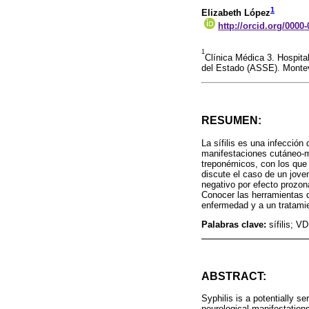
1
Elizabeth López
http://orcid.org/0000
1
Clínica Médica 3. Hospita
del Estado (ASSE). Monte
RESUMEN:
La sífilis es una infecció
manifestaciones cutáneo-m
treponémicos, con los que 
discute el caso de un jove
negativo por efecto prozon
Conocer las herramientas di
enfermedad y a un tratamie
Palabras clave:
sífilis; V
ABSTRACT:
Syphilis is a potentially s
neurological manifestation