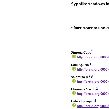
Syphilis: shadows in
Sífilis: sombras no d
1
Ximena Cuba
http://orcid.org/0000
1
Luca Quiroz
http://orcid.org/0000
1
Valentina Más
http://orcid.org/0000
1
Florencia Sacchi
http://orcid.org/0000
1
Estela Bidegain
http://orcid.org/0000