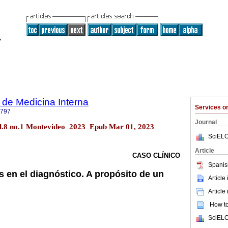
de Medicina Interna
Services 
6797
Journal
ol.8 no.1 Montevideo 2023 Epub Mar 01, 2023
SciELO
Article
CASO CLÍNICO
Spanis
as en el diagnóstico. A propósito de un
Article
Article
How to 
SciELO