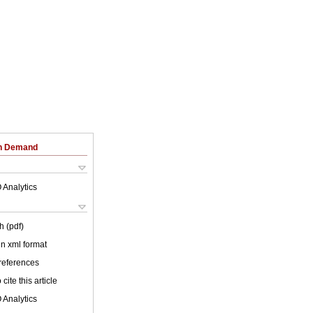
on Demand
 Analytics
h (pdf)
 in xml format
 references
cite this article
 Analytics