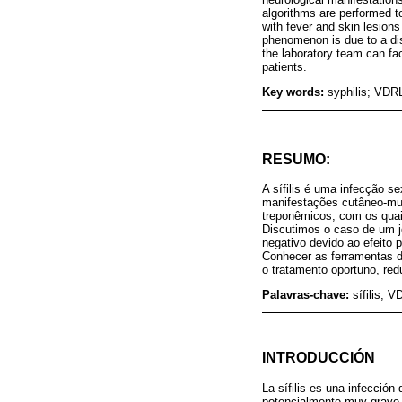
algorithms are performed t
with fever and skin lesions
phenomenon is due to a dis
the laboratory team can fac
patients.
Key words:
syphilis; VDR
RESUMO:
A sífilis é uma infecção s
manifestações cutâneo-muco
treponêmicos, com os quais
Discutimos o caso de um j
negativo devido ao efeito
Conhecer as ferramentas di
o tratamento oportuno, re
Palavras-chave:
sífilis; 
INTRODUCCIÓN
La sífilis es una infecció
potencialmente muy grave p