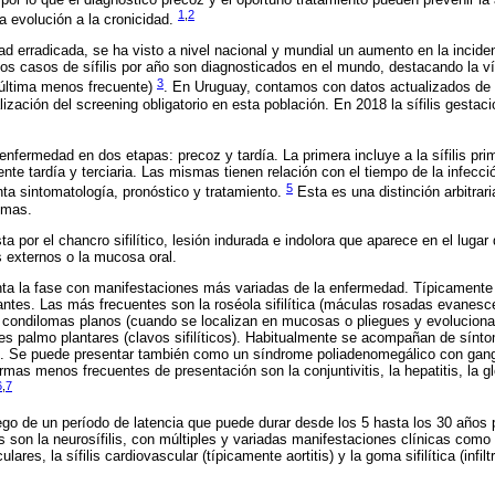
1
,
2
 evolución a la cronicidad.
d erradicada, se ha visto a nivel nacional y mundial un aumento en la incide
s casos de sífilis por año son diagnosticados en el mundo, destacando la ví
3
 última menos frecuente)
. En Uruguay, contamos con datos actualizados de
lización del screening obligatorio en esta población. En 2018 la sífilis gesta
enfermedad en dos etapas: precoz y tardía. La primera incluye a la sífilis pri
ente tardía y terciaria. Las mismas tienen relación con el tiempo de la infecc
5
nta sintomatología, pronóstico y tratamiento.
Esta es una distinción arbitrar
smas.
sta por el chancro sifilítico, lesión indurada e indolora que aparece en el lugar
s externos o la mucosa oral.
enta la fase con manifestaciones más variadas de la enfermedad. Típicamente
antes. Las más frecuentes son la roséola sifilítica (máculas rosadas evanescen
 condilomas planos (cuando se localizan en mucosas o pliegues y evolucionan
nes palmo plantares (clavos sifilíticos). Habitualmente se acompañan de sín
gias. Se puede presentar también como un síndrome poliadenomegálico con gan
as menos frecuentes de presentación son la conjuntivitis, la hepatitis, la glo
6
,
7
 luego de un período de latencia que puede durar desde los 5 hasta los 30 años
 son la neurosífilis, con múltiples y variadas manifestaciones clínicas como l
ares, la sífilis cardiovascular (típicamente aortitis) y la goma sifilítica (infi