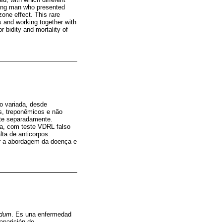
young man who presented
zone effect. This rare
s and working together with
r bidity and mortality of
to variada, desde
is, treponêmicos e não
ste separadamente.
ia, com teste VDRL falso
ta de anticorpos.
ar a abordagem da doença e
idum
. Es una enfermedad
aparición de