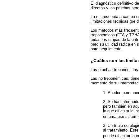
El diagnóstico definitivo de
directos y las pruebas sero
La microscopía a campo os
limitaciones técnicas (se 
Los métodos más frecuentem
treponémicos (FTA y TPHA)
todas las etapas de la enf
pero su utilidad radica en 
para seguimiento.
¿Cuáles son las limit
Las pruebas treponémicas t
Las no treponémicas, tien
momento de su interpretac
1. Pueden permanece
2. Se han informado
pero también en aqu
lo que dificulta la
eritematoso sistémi
3. Un título serológ
al tratamiento. Este
puede dificultar la i