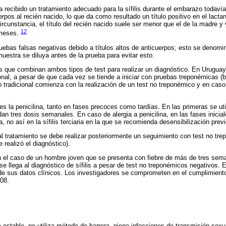
 recibido un tratamiento adecuado para la sífilis durante el embarazo todavía
rpos al recién nacido, lo que da como resultado un título positivo en el lacta
ircunstancia, el título del recién nacido suele ser menor que el de la madre y
12
 meses.
ruebas falsas negativas debido a títulos altos de anticuerpos; esto se denomi
uestra se diluya antes de la prueba para evitar esto.
s que combinan ambos tipos de test para realizar un diagnóstico. En Uruguay,
ional, a pesar de que cada vez se tiende a iniciar con pruebas treponémicas (
o tradicional comienza con la realización de un test no treponémico y en caso
es la penicilina, tanto en fases precoces como tardías. En las primeras se ut
n tres dosis semanales. En caso de alergia a penicilina, en las fases iniciale
a, no así en la sífilis terciaria en la que se recomienda desensibilización previ
al tratamiento se debe realizar posteriormente un seguimiento con test no tre
 realizó el diagnóstico).
 el caso de un hombre joven que se presenta con fiebre de más de tres sem
 se llega al diagnóstico de sífilis a pesar de test no treponémicos negativos. 
n de sus datos clínicos. Los investigadores se comprometen en el cumplimient
/08.
estable, no utiliza método de barrera, niega infecciones de transmisión sexu