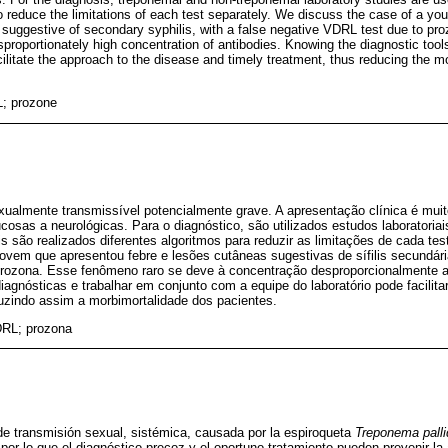
o reduce the limitations of each test separately. We discuss the case of a 
 suggestive of secondary syphilis, with a false negative VDRL test due to pro
proportionately high concentration of antibodies. Knowing the diagnostic tool
ilitate the approach to the disease and timely treatment, thus reducing the mo
L; prozone
exualmente transmissível potencialmente grave. A apresentação clínica é mui
sas a neurológicas. Para o diagnóstico, são utilizados estudos laboratoria
 são realizados diferentes algoritmos para reduzir as limitações de cada te
ovem que apresentou febre e lesões cutâneas sugestivas de sífilis secundár
 prozona. Esse fenômeno raro se deve à concentração desproporcionalmente al
agnósticas e trabalhar em conjunto com a equipe do laboratório pode facilit
duzindo assim a morbimortalidade dos pacientes.
VDRL; prozona
n de transmisión sexual, sistémica, causada por la espiroqueta
Treponema pall
or lo que el diagnóstico precoz y el oportuno tratamiento pueden prevenir la 