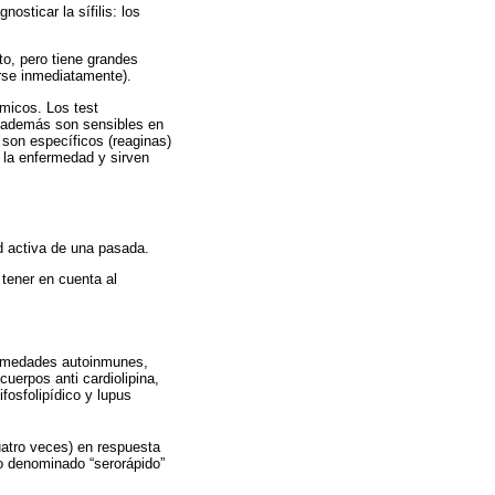
nosticar la sífilis: los
o, pero tiene grandes
rse inmediatamente).
micos. Los test
 además son sensibles en
son específicos (reaginas)
de la enfermedad y sirven
ad activa de una pasada.
tener en cuenta al
fermedades autoinmunes,
uerpos anti cardiolipina,
fosfolipídico y lupus
cuatro veces) en respuesta
ado denominado “serorápido”