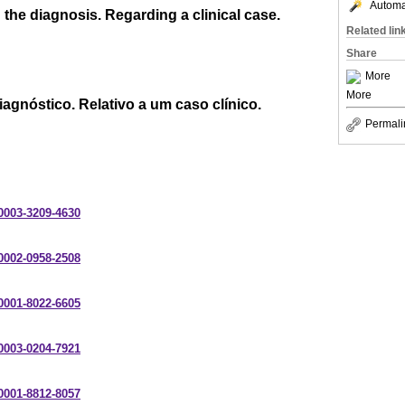
Automat
 the diagnosis. Regarding a clinical case.
Related lin
Share
More
More
iagnóstico. Relativo a um caso clínico.
Permali
-0003-3209-4630
-0002-0958-2508
-0001-8022-6605
-0003-0204-7921
-0001-8812-8057