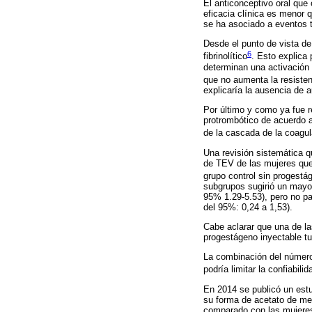
El anticonceptivo oral qu
eficacia clínica es menor 
se ha asociado a eventos 
Desde el punto de vista de
6
fibrinolítico
. Esto explica
determinan una activación d
que no aumenta la resiste
explicaría la ausencia de a
Por último y como ya fue re
protrombótico de acuerdo a
de la cascada de la coagul
Una revisión sistemática q
de TEV de las mujeres que 
grupo control sin progestá
subgrupos sugirió un mayo
95% 1.29-5.53), pero no pa
del 95%: 0,24 a 1,53).
Cabe aclarar que una de las
progestágeno inyectable tu
La combinación del número
podría limitar la confiabili
En 2014 se publicó un estu
su forma de acetato de med
comparado con las mujeres