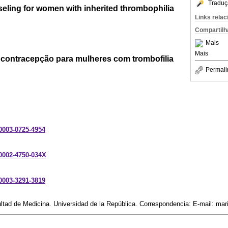
Traduç
eling for women with inherited thrombophilia
Links rela
Compartilh
Mais
Mais
contracepção para mulheres com trombofilia
Permali
-0003-0725-4954
-0002-4750-034X
-0003-3291-3819
ultad de Medicina. Universidad de la República. Correspondencia: E-mail: m