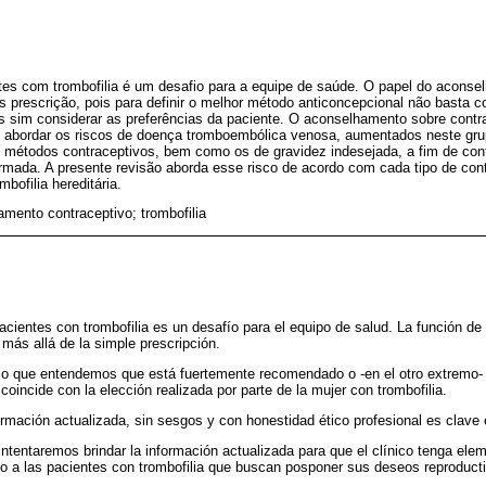
es com trombofilia é um desafio para a equipe de saúde. O papel do acons
es prescrição, pois para definir o melhor método anticoncepcional não basta c
as sim considerar as preferências da paciente. O aconselhamento sobre con
eve abordar os riscos de doença tromboembólica venosa, aumentados neste gru
métodos contraceptivos, bem como os de gravidez indesejada, a fim de cont
rmada. A presente revisão aborda esse risco de acordo com cada tipo de con
mbofilia hereditária.
mento contraceptivo; trombofilia
acientes con trombofilia es un desafío para el equipo de salud. La función d
a más allá de la simple prescripción.
lo que entendemos que está fuertemente recomendado o -en el otro extremo-
oincide con la elección realizada por parte de la mujer con trombofilia.
rmación actualizada, sin sesgos y con honestidad ético profesional es clave e
 intentaremos brindar la información actualizada para que el clínico tenga ele
o a las pacientes con trombofilia que buscan posponer sus deseos reproduct