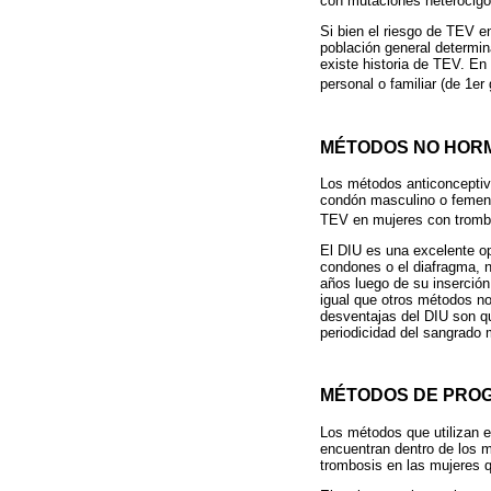
con mutaciones heterocigo
Si bien el riesgo de TEV e
población general determin
existe historia de TEV. E
personal o familiar (de 1e
MÉTODOS NO HOR
Los métodos anticonceptivo
condón masculino o femenin
TEV en mujeres con trombof
El DIU es una excelente op
condones o el diafragma, n
años luego de su inserción
igual que otros métodos no
desventajas del DIU son q
periodicidad del sangrado 
MÉTODOS DE PRO
Los métodos que utilizan e
encuentran dentro de los m
trombosis en las mujeres qu