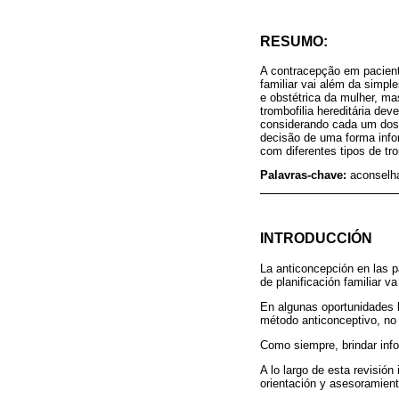
RESUMO:
A contracepção em pacient
familiar vai além da simpl
e obstétrica da mulher, m
trombofilia hereditária d
considerando cada um dos 
decisão de uma forma info
com diferentes tipos de tro
Palavras-chave:
aconselha
INTRODUCCIÓN
La anticoncepción en las p
de planificación familiar v
En algunas oportunidades 
método anticonceptivo, no c
Como siempre, brindar info
A lo largo de esta revisión
orientación y asesoramient