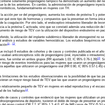
e contiene solamente progestágeno tampoco ha demostrado un aumento del rie
que la de los anteriores. En cambio, la administración de progestágeno inyect
trombóticos, fundamentalmente en mujeres con TH.
 la acción
per se
del progestágeno, aumenta los niveles de proteína S y pote
 por qué este tipo de hormonas y compuestos que la presentan en forma única
e la coagulación. Por otro lado, el endoceptivo intrauterino liberador de levo
ncia a la proteína C activada, sino que se constató además una reducción de
umento de riesgo de TEV con la utilización del dispositivo endouterino en pac
ferido, la utilización del implante subdérmico liberador de etonogestrel no s
l análisis y estudios de variables hemostáticas. Los estudios bioquímicos ref
11
,
12
ación
.
ue incluyó 8 estudios de cohortes y de casos y controles publicada en el año
usaban anticonceptivos sólo de progestágeno (oral, inyectable o intrauterin
13
geno, fue similar en ambos grupos (RR ajustado 1.03, IC 95% 0.76-1.39)
. S
r riesgo de eventos trombóticos para las mujeres que usaron un progestágeno
ra aquellas que utilizaron un progestágeno oral (RR 0.90, IC 95% 0.57-1.45) o 
 limitaciones de los estudios observacionales es la posibilidad de que las pa
vieran un mayor riesgo basal de TEV que las que usaron un progestágeno oral
 relativamente pequeño de TEV en mujeres en edad reproductiva y el escas
13
dad de los hallazgos
.
dio de casos y controles que evidenció que las mujeres que utilizaban un pr
roxiprogesterona de depósito, tuvieron el doble de riesgo de presentar un p
 del grupo control (OR 2.2, IC 95% 1.3 -4.0; 47 de 948 casos de TEV (5 %) y