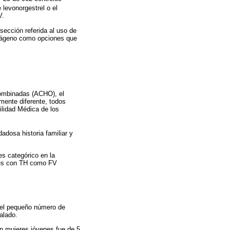
 levonorgestrel o el
V.
 sección referida al uso de
estágeno como opciones que
combinadas (ACHO), el
mente diferente, todos
ilidad Médica de los
adosa historia familiar y
es categórico en la
eres con TH como FV
o el pequeño número de
alado.
en mujeres jóvenes fue de 5