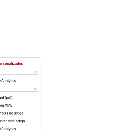
ersonalizados
 Analytics
ol (pdf)
 em XML
cias do artigo
itar este artigo
 Analytics