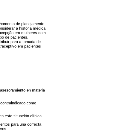
elhamento de planejamento
onsiderar a história médica
tracepção em mulheres com
po de pacientes,
ribuir para a tomada de
traceptivo em pacientes
e asesoramiento en materia
 contraindicado como
n esta situación clínica.
mentos para una correcta
ivos.