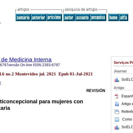
de Medicina Interna
Serviços P
-6797
versão On-line
ISSN
2393-6797
Journal
ol.6 no.2 Montevideo jul. 2021 Epub 01-Jul-2021
SciELO
2
Artigo
REVISIÓN
Espanh
ticoncepcional para mujeres con
Artigo
taria
Referên
Como c
SciELO