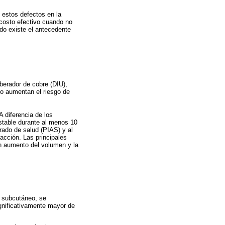
 estos defectos en la
 costo efectivo cuando no
do existe el antecedente
berador de cobre (DIU),
no aumentan el riesgo de
 diferencia de los
estable durante al menos 10
rado de salud (PIAS) y al
acción. Las principales
n aumento del volumen y la
e subcutáneo, se
ignificativamente mayor de