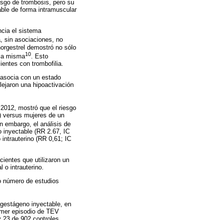
sgo de trombosis, pero su
able de forma intramuscular
ncia el sistema
, sin asociaciones, no
norgestrel demostró no sólo
10
 la misma
. Esto
ientes con trombofilia.
e asocia con un estado
lejaron una hipoactivación
 2012, mostró que el riesgo
o) versus mujeres de un
in embargo, el análisis de
 inyectable (RR 2.67, IC
intrauterino (RR 0,61; IC
cientes que utilizaron un
 o intrauterino.
o número de estudios
ogestágeno inyectable, en
rimer episodio de TEV
 23 de 902 controles