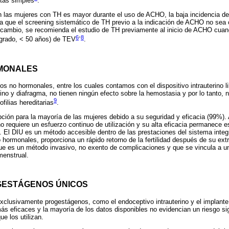
tas simples
.
n las mujeres con TH es mayor durante el uso de ACHO, la baja incidencia de
a que el screening sistemático de TH previo a la indicación de ACHO no sea
n cambio, se recomienda el estudio de TH previamente al inicio de ACHO cuan
6
-
8
r grado, < 50 años) de TEV
.
MONALES
s no hormonales, entre los cuales contamos con el dispositivo intrauterino li
o y diafragma, no tienen ningún efecto sobre la hemostasia y por lo tanto, 
9
ilias hereditarias
.
ción para la mayoría de las mujeres debido a su seguridad y eficacia (99%). A
o requiere un esfuerzo continuo de utilización y su alta eficacia permanece 
. El DIU es un método accesible dentro de las prestaciones del sistema integ
 hormonales, proporciona un rápido retorno de la fertilidad después de su extr
ue es un método invasivo, no exento de complicaciones y que se vincula a u
menstrual.
GESTÁGENOS ÚNICOS
xclusivamente progestágenos, como el endoceptivo intrauterino y el implant
ás eficaces y la mayoría de los datos disponibles no evidencian un riesgo s
e los utilizan.