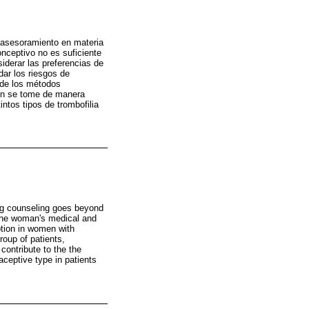
e asesoramiento en materia
onceptivo no es suficiente
iderar las preferencias de
dar los riesgos de
 de los métodos
ión se tome de manera
ntos tipos de trombofilia
ning counseling goes beyond
r the woman's medical and
eption in women with
roup of patients,
contribute to the the
ceptive type in patients