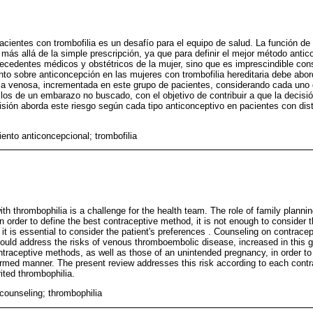
acientes con trombofilia es un desafío para el equipo de salud. La función d
a más allá de la simple prescripción, ya que para definir el mejor método antic
tecedentes médicos y obstétricos de la mujer, sino que es imprescindible cons
nto sobre anticoncepción en las mujeres con trombofilia hereditaria debe abor
 venosa, incrementada en este grupo de pacientes, considerando cada uno
los de un embarazo no buscado, con el objetivo de contribuir a que la decis
isión aborda este riesgo según cada tipo anticonceptivo en pacientes con disti
ento anticoncepcional; trombofilia
ith thrombophilia is a challenge for the health team. The role of family plan
in order to define the best contraceptive method, it is not enough to conside
er it is essential to consider the patient's preferences . Counseling on contrac
hould address the risks of venous thromboembolic disease, increased in this g
traceptive methods, as well as those of an unintended pregnancy, in order to 
ormed manner. The present review addresses this risk according to each contra
rited thrombophilia.
counseling; thrombophilia