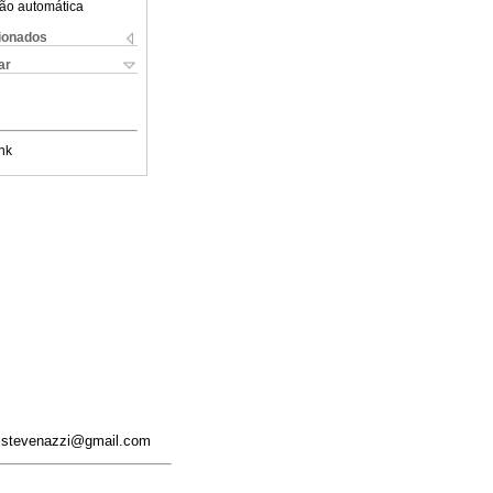
ão automática
cionados
ar
nk
aristevenazzi@gmail.com