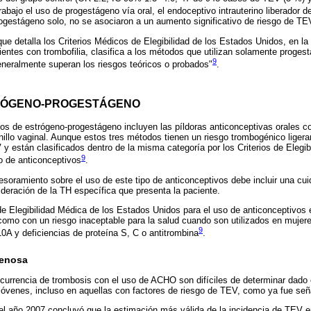
abajo el uso de progestágeno vía oral, el endoceptivo intrauterino liberador de
gestágeno solo, no se asociaron a un aumento significativo de riesgo de TE
que detalla los Criterios Médicos de Elegibilidad de los Estados Unidos, en la
ientes con trombofilia, clasifica a los métodos que utilizan solamente prog
9
neralmente superan los riesgos teóricos o probados"
.
RÓGENO-PROGESTÁGENO
os de estrógeno-progestágeno incluyen las píldoras anticonceptivas orales 
nillo vaginal. Aunque estos tres métodos tienen un riesgo trombogénico ligera
y están clasificados dentro de la misma categoría por los Criterios de Elegib
9
o de anticonceptivos
.
sesoramiento sobre el uso de este tipo de anticonceptivos debe incluir una cuid
deración de la TH específica que presenta la paciente.
s de Elegibilidad Médica de los Estados Unidos para el uso de anticonceptivos 
 como con un riesgo inaceptable para la salud cuando son utilizados en muj
9
A y deficiencias de proteína S, C o antitrombina
.
venosa
ocurrencia de trombosis con el uso de ACHO son difíciles de determinar dad
jóvenes, incluso en aquellas con factores de riesgo de TEV, como ya fue señ
el año 2007 concluyó que la estimación más válida de la incidencia de TEV 