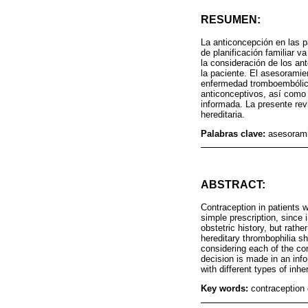
RESUMEN:
La anticoncepción en las p
de planificación familiar v
la consideración de los an
la paciente. El asesoramie
enfermedad tromboembólica
anticonceptivos, así como 
informada. La presente rev
hereditaria.
Palabras clave:
asesorami
ABSTRACT:
Contraception in patients w
simple prescription, since 
obstetric history, but rath
hereditary thrombophilia s
considering each of the con
decision is made in an inf
with different types of inhe
Key words:
contraception 