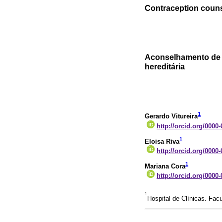
Contraception couns
Aconselhamento de 
hereditária
1
Gerardo Vitureira
http://orcid.org/0000
1
Eloisa Riva
http://orcid.org/0000
1
Mariana Cora
http://orcid.org/0000
1
Hospital de Clínicas. Fac