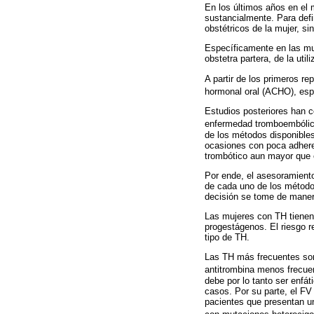
En los últimos años en el 
sustancialmente. Para defi
obstétricos de la mujer, si
Específicamente en las muj
obstetra partera, de la ut
A partir de los primeros re
hormonal oral (ACHO), esp
Estudios posteriores han c
enfermedad tromboembólic
de los métodos disponibles
ocasiones con poca adheren
trombótico aun mayor que e
Por ende, el asesoramiento
de cada uno de los métodos
decisión se tome de maner
Las mujeres con TH tienen
progestágenos. El riesgo r
tipo de TH.
Las TH más frecuentes son 
antitrombina menos frecue
debe por lo tanto ser enfá
casos. Por su parte, el F
pacientes que presentan u