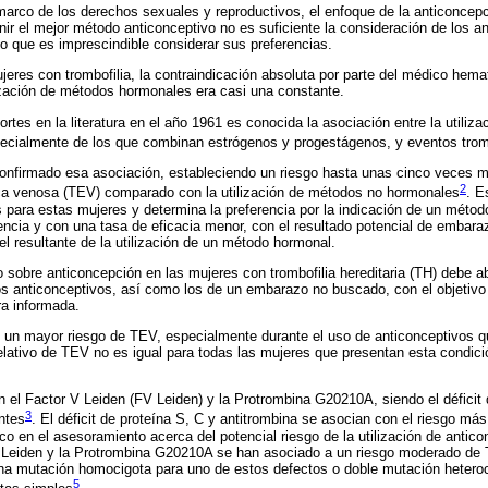
marco de los derechos sexuales y reproductivos, el enfoque de la anticonce
nir el mejor método anticonceptivo no es suficiente la consideración de los 
no que es imprescindible considerar sus preferencias.
eres con trombofilia, la contraindicación absoluta por parte del médico hema
ilización de métodos hormonales era casi una constante.
portes en la literatura en el año 1961 es conocida la asociación entre la utiliz
ecialmente de los que combinan estrógenos y progestágenos, y eventos tr
onfirmado esa asociación, estableciendo un riesgo hasta unas cinco veces m
2
a venosa (TEV) comparado con la utilización de métodos no hormonales
. E
 para estas mujeres y determina la preferencia por la indicación de un méto
cia y con una tasa de eficacia menor, con el resultado potencial de embara
l resultante de la utilización de un método hormonal.
 sobre anticoncepción en las mujeres con trombofilia hereditaria (TH) debe a
 anticonceptivos, así como los de un embarazo no buscado, con el objetivo d
a informada.
 un mayor riesgo de TEV, especialmente durante el uso de anticonceptivos 
elativo de TEV no es igual para todas las mujeres que presentan esta condició
el Factor V Leiden (FV Leiden) y la Protrombina G20210A, siendo el déficit d
3
ntes
. El déficit de proteína S, C y antitrombina se asocian con el riesgo m
tico en el asesoramiento acerca del potencial riesgo de la utilización de anti
V Leiden y la Protrombina G20210A se han asociado a un riesgo moderado de
na mutación homocigota para uno de estos defectos o doble mutación heteroc
5