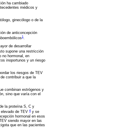
pción ha cambiado
antecedentes médicos y
tólogo, ginecólogo o de la
ación de anticoncepción
1
omboembólicos
.
ayor de desarrollar
sto supone una restricción
do no hormonal, en
zos inoportunos y un riesgo
bordar los riesgos de TEV
e contribuir a que la
que combinan estrógenos y
n, sino que varía con el
e la proteína S, C y
4
ás elevado de TEV
y se
concepción hormonal en esos
 TEV siendo mayor en las
igota que en las pacientes