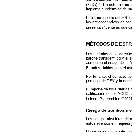
14
(2.5%)
. En este mismo tr
implante subdérmico de pro
El último reporte del 2016 
los anticonceptivos en pac
presentan "ventajas que ge
MÉTODOS DE EST
Los métodos anticonceptiv
parche transdérmico y el a
aumentan el riesgo de TEV 
Estados Unidos para el us
Por lo tanto, el correcto a
personal de TEV y la consi
El reporte de los Criterio
calificación de los ACHO,
Leiden, Protrombina G20210
Riesgo de trombosis 
Los riesgos absolutos de 
estos eventos en mujeres 
Una revisión sistemática d