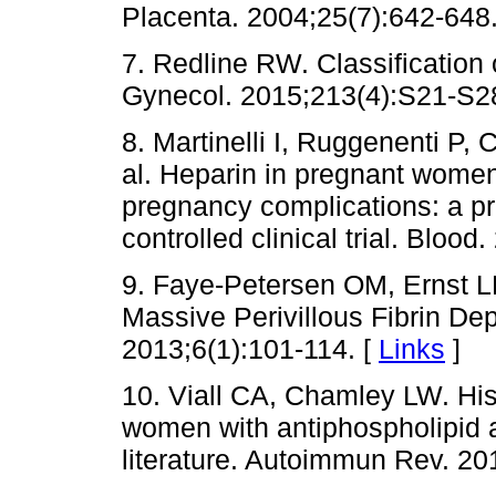
Placenta. 2004;25(7):642-648.
7. Redline RW. Classification 
Gynecol. 2015;213(4):S21-S2
8. Martinelli I, Ruggenenti P, 
al. Heparin in pregnant wome
pregnancy complications: a pr
controlled clinical trial. Bloo
9. Faye-Petersen OM, Ernst LM
Massive Perivillous Fibrin Dep
2013;6(1):101-114. [
Links
]
10. Viall CA, Chamley LW. His
women with antiphospholipid a
literature. Autoimmun Rev. 20