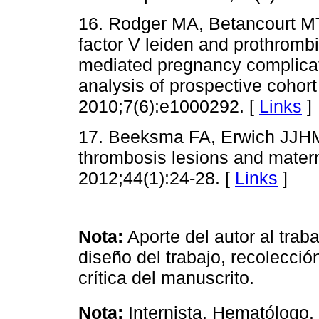
16. Rodger MA, Betancourt MT, 
factor V leiden and prothromb
mediated pregnancy complicat
analysis of prospective cohor
2010;7(6):e1000292. [
Links
]
17. Beeksma FA, Erwich JJHM,
thrombosis lesions and matern
2012;44(1):24-28. [
Links
]
Nota:
Aporte del autor al trab
diseño del trabajo, recolecció
crítica del manuscrito.
Nota:
Internista. Hematólogo.