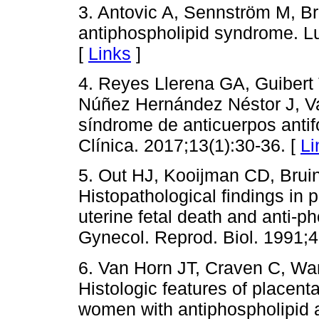
3. Antovic A, Sennström M, 
antiphospholipid syndrome. L
[
Links
]
4. Reyes Llerena GA, Guibert
Núñez Hernández Néstor J, Vas
síndrome de anticuerpos antifo
Clínica. 2017;13(1):30-36. [
Li
5. Out HJ, Kooijman CD, Br
Histopathological findings in p
uterine fetal death and anti-ph
Gynecol. Reprod. Biol. 1991;4
6. Van Horn JT, Craven C, Wa
Histologic features of placen
women with antiphospholipid 