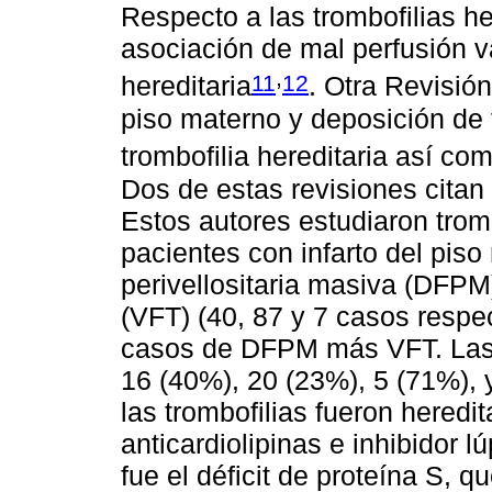
Respecto a las trombofilias he
asociación de mal perfusión va
,
11
12
hereditaria
. Otra Revisión
piso materno y deposición de f
trombofilia hereditaria así co
Dos de estas revisiones citan
Estos autores estudiaron tromb
pacientes con infarto del piso
perivellositaria masiva (DFPM)
(VFT) (40, 87 y 7 casos respe
casos de DFPM más VFT. Las t
16 (40%), 20 (23%), 5 (71%),
las trombofilias fueron heredi
anticardiolipinas e inhibidor l
fue el déficit de proteína S,