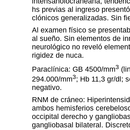
intensaholocraneana, tendenc
hs previas al ingreso present
clónicos generalizadas. Sin fi
Al examen físico se presentab
al sueño. Sin elementos de i
neurológico no reveló element
rigidez de nuca.
3
Paraclínica: GB 4500/mm
(li
3
294.000/mm
; Hb 11,3 gr/dl;
negativo.
RNM de cráneo: Hiperintensi
ambos hemisferios cerebelosos
occipital derecho y gangliobas
gangliobasal bilateral. Discre