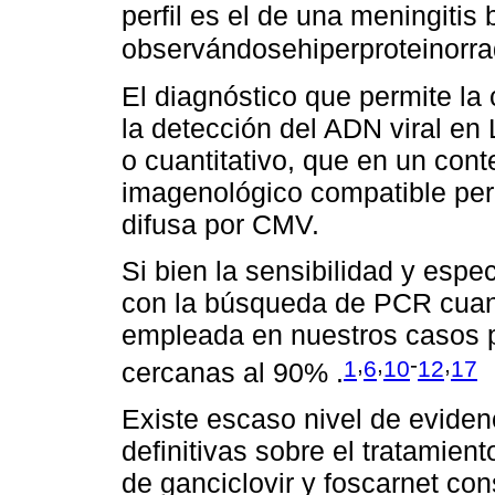
perfil es el de una meningitis 
observándosehiperproteinorra
El diagnóstico que permite la
la detección del ADN viral en
o cuantitativo, que en un cont
imagenológico compatible permi
difusa por CMV.
Si bien la sensibilidad y espe
con la búsqueda de PCR cuanti
empleada en nuestros casos p
,
,
-
,
1
6
10
12
17
cercanas al 90% .
Existe escaso nivel de evide
definitivas sobre el tratamien
de ganciclovir y foscarnet co