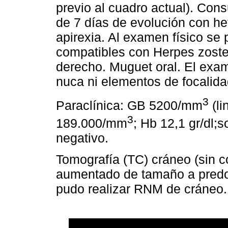
previo al cuadro actual). Con
de 7 días de evolución con het
apirexia. Al examen físico se
compatibles con Herpes zost
derecho. Muguet oral. El exa
nuca ni elementos de focalida
3
Paraclínica: GB 5200/mm
(li
3
189.000/mm
; Hb 12,1 gr/dl;
negativo.
Tomografía (TC) cráneo (sin co
aumentado de tamaño a predom
pudo realizar RNM de cráneo.