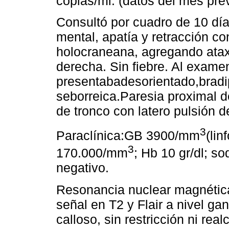
copias/ml. (datos del mes prev
Consultó por cuadro de 10 dí
mental, apatía y retracción co
holocraneana, agregando ataxi
derecha. Sin fiebre. Al examen
presentabadesorientado,bradip
seborreica.Paresia proximal d
de tronco con latero pulsión d
3
Paraclínica:GB 3900/mm
(li
3
170.000/mm
; Hb 10 gr/dl; s
negativo.
Resonancia nuclear magnétic
señal en T2 y Flair a nivel ga
calloso, sin restricción ni rea