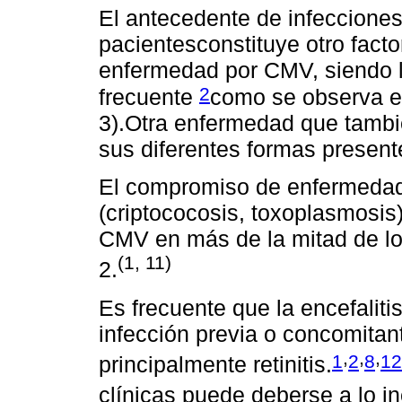
El antecedente de infecciones
pacientesconstituye otro facto
enfermedad por CMV, siendo 
2
frecuente
como se observa en
3).Otra enfermedad que tambié
sus diferentes formas present
El compromiso de enfermedad
(criptococosis, toxoplasmosis)
CMV en más de la mitad de lo
(1, 11)
2.
Es frecuente que la encefalit
infección previa o concomita
,
,
,
1
2
8
12
principalmente retinitis.
clínicas puede deberse a lo i