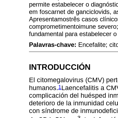
permite estabelecer o diagnóst
em foscarnet de ganciclovids, as
Apresentamostrês casos clínic
comprometimentoimune severo; 
fundamental para estabelecer o
Palavras-chave:
Encefalite; c
INTRODUCCIÓN
El citomegalovirus (CMV) perte
1
humanos.
Laencefalitis a CM
complicación del huésped in
deterioro de la inmunidad celu
con síndrome de inmunodefici
3