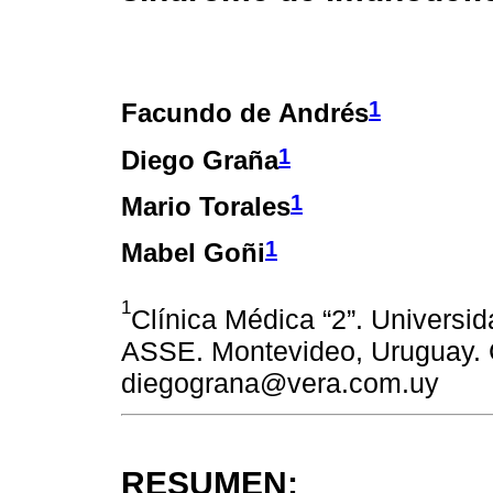
1
Facundo de Andrés
1
Diego Graña
1
Mario Torales
1
Mabel Goñi
1
Clínica Médica “2”. Universid
ASSE. Montevideo, Uruguay. 
diegograna@vera.com.uy
RESUMEN: