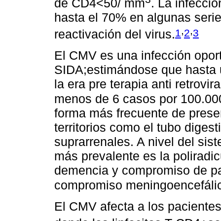
de CD4<50/ mm
. La infecci
hasta el 70% en algunas serie
,
,
1
2
3
reactivación del virus.
El CMV es una infección oport
SIDA;estimándose que hasta 
la era pre terapia anti retrov
menos de 6 casos por 100.00
forma más frecuente de presen
territorios como el tubo diges
suprarrenales. A nivel del sis
más prevalente es la poliradicul
demencia y compromiso de pa
compromiso meningoencefálic
El CMV afecta a los paciente