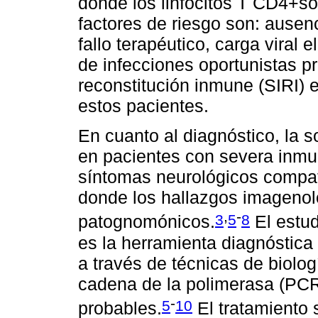
donde los linfocitos T CD4+s
factores de riesgo son: ause
fallo terapéutico, carga viral 
de infecciones oportunistas p
reconstitución inmune (SIRI) e
estos pacientes.
En cuanto al diagnóstico, la 
en pacientes con severa inmu
síntomas neurológicos compat
donde los hallazgos imagenol
,
-
3
5
8
patognomónicos.
El estud
es la herramienta diagnóstica
a través de técnicas de biolo
cadena de la polimerasa (PCR)
-
5
10
probables.
El tratamiento 