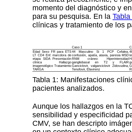
momento del diagnóstico y en 
para su pesquisa. En la
Tabla
clínicas y tratamiento de los 
Caso 1
C
Edad Sexo FR para ETS
44 Masculino Si 1 PCP Cefalea,
4
LT CD4 Enf. marcdora de
confusión, apatía, ataxia, paresia MSD
t
etapa SIDA Presentación
RNM cráneo: Hiperintensidad
H
clínica Hallazgo
gangliobasal en T2 y FLAIR
g
imagenológico Tratamiento
Ganciclovir, valganciclovir Zidovudina,
G
TARGA
Tenofovir, Efavirenz
Ri
Tabla 1: Manifestaciones clíni
pacientes analizados.
Aunque los hallazgos en la 
sensibilidad y especificidad pa
CMV, se han descripto imágene
en un contexto clínico adecua