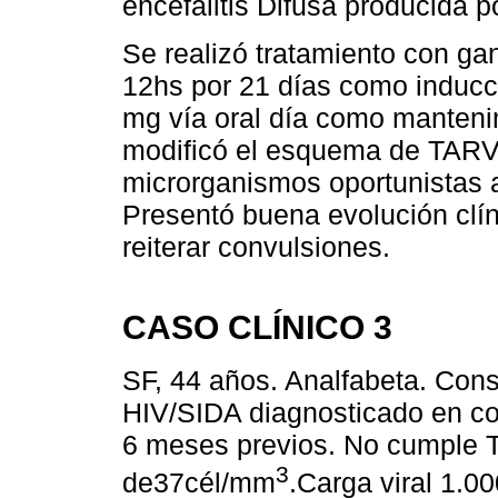
encefalitis Difusa producida 
Se realizó tratamiento con g
12hs por 21 días como inducci
mg vía oral día como mantenim
modificó el esquema de TARV p
microrganismos oportunistas 
Presentó buena evolución clín
reiterar convulsiones.
CASO CLÍNICO 3
SF, 44 años. Analfabeta. Con
HIV/SIDA diagnosticado en c
6 meses previos. No cumple 
3
de37cél/mm
.Carga viral 1.0