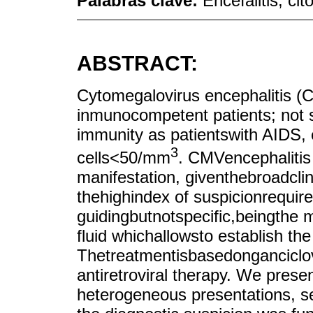
Palabras clave:
Encefalitis; c
ABSTRACT:
Cytomegalovirus encephalitis 
inmunocompetent patients; not 
immunity as patientswith AIDS, 
3
cells<50/mm
. CMVencephalitis 
manifestation, giventhebroadcli
thehighindex of suspicionrequir
guidingbutnotspecific,beingthe 
fluid whichallowsto establish the
Thetreatmentisbasedonganciclov
antiretroviral therapy. We presen
heterogeneous presentations, 