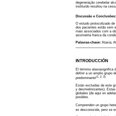
degeneração cerebelar alco
instituído resultou na ce
Discussão e Conclusões:
O estudo protocolizado de
dos pacientes estão sem e
mais associados com a obt
assimetria franca da condi
Palavras-chave:
Ataxia; A
INTRODUCCIÓN
El término ataxiasignifica 
definir a un amplio grupo 
(1, 2, 3)
predominante
.
Están excluidas de este gr
y desmielinizantes). Estas
globales (de aquí en adela
posibles.
Comprenden un grupo hete
es desconocida, pero se es