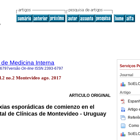
de Medicina Interna
Serviços P
-6797
versão On-line
ISSN
2393-6797
Journal
l.2 no.2 Montevideo ago. 2017
SciELO
Artigo
ARTICULO ORIGINAL
Espanh
axias esporádicas de comienzo en el
Artigo
ital de Clínicas de Montevideo - Uruguay
Referên
Como c
SciELO