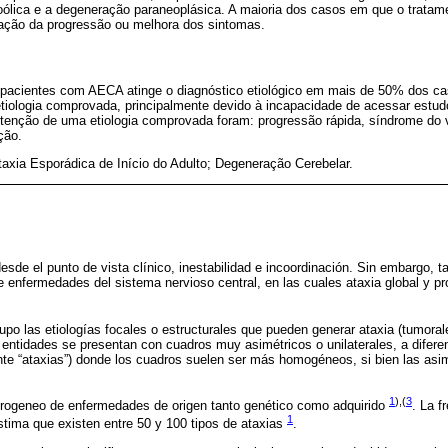
ólica e a degeneração paraneoplásica. A maioria dos casos em que o tratamen
ssação da progressão ou melhora dos sintomas.
 pacientes com AECA atinge o diagnóstico etiológico em mais de 50% dos c
tiologia comprovada, principalmente devido à incapacidade de acessar estud
enção de uma etiologia comprovada foram: progressão rápida, síndrome do
ção.
taxia Esporádica de Início do Adulto; Degeneração Cerebelar.
desde el punto de vista clínico, inestabilidad e incoordinación. Sin embargo, t
de enfermedades del sistema nervioso central, en las cuales ataxia global y p
upo las etiologías focales o estructurales que pueden generar ataxia (tumoral
 entidades se presentan con cuadros muy asimétricos o unilaterales, a diferen
nte “ataxias”) donde los cuadros suelen ser más homogéneos, si bien las asi
1
),(
3
rogeneo de enfermedades de origen tanto genético como adquirido
. La 
1
tima que existen entre 50 y 100 tipos de ataxias
.