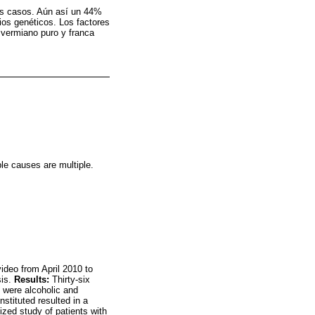
los casos. Aún así un 44%
ios genéticos. Los factores
 vermiano puro y franca
ble causes are multiple.
ideo from April 2010 to
sis.
Results:
Thirty-six
 were alcoholic and
nstituted resulted in a
zed study of patients with