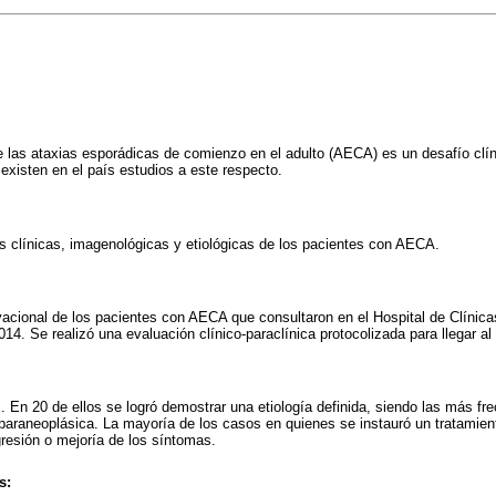
de las ataxias esporádicas de comienzo en el adulto (AECA) es un desafío cl
 existen en el país estudios a este respecto.
cas clínicas, imagenológicas y etiológicas de los pacientes con AECA.
vacional de los pacientes con AECA que consultaron en el Hospital de Clíni
14. Se realizó una evaluación clínico-paraclínica protocolizada para llegar al 
. En 20 de ellos se logró demostrar una etiología definida, siendo las más fr
 paraneoplásica. La mayoría de los casos en quienes se instauró un tratamient
gresión o mejoría de los síntomas.
s: