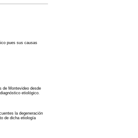
ínico pues sus causas
cas de Montevideo desde
diagnóstico etiológico.
ecuentes la degeneración
o de dicha etiología