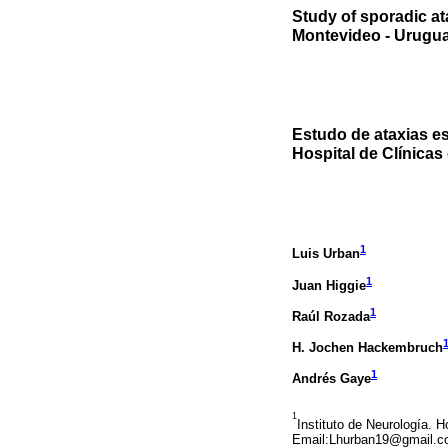
Study of sporadic ata
Montevideo - Urugu
Estudo de ataxias e
Hospital de Clínicas
1
Luis Urban
1
Juan Higgie
1
Raúl Rozada
H. Jochen Hackembruch
1
Andrés Gaye
1
Instituto de Neurología. 
Email:Lhurban19@gmail.