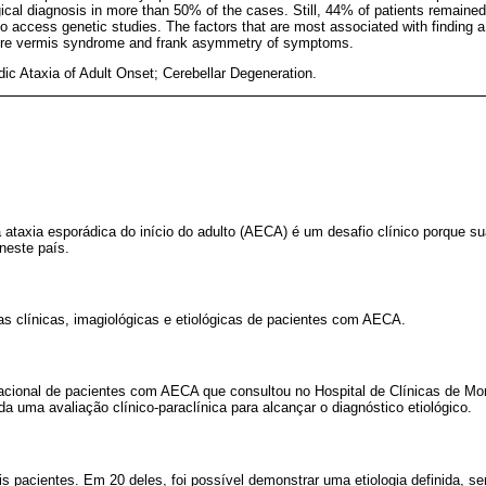
cal diagnosis in more than 50% of the cases. Still, 44% of patients remained 
 to access genetic studies. The factors that are most associated with finding 
pure vermis syndrome and frank asymmetry of symptoms.
dic Ataxia of Adult Onset; Cerebellar Degeneration.
a ataxia esporádica do início do adulto (AECA) é um desafio clínico porque 
neste país.
as clínicas, imagiológicas e etiológicas de pacientes com AECA.
acional de pacientes com AECA que consultou no Hospital de Clínicas de Mon
da uma avaliação clínico-paraclínica para alcançar o diagnóstico etiológico.
eis pacientes. Em 20 deles, foi possível demonstrar uma etiologia definida, s