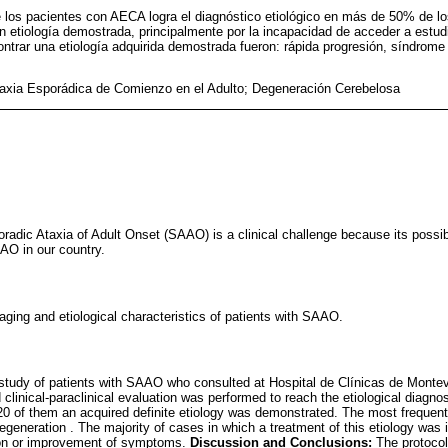
e los pacientes con AECA logra el diagnóstico etiológico en más de 50% de 
n etiología demostrada, principalmente por la incapacidad de acceder a estud
trar una etiología adquirida demostrada fueron: rápida progresión, síndrome
taxia Esporádica de Comienzo en el Adulto; Degeneración Cerebelosa
oradic Ataxia of Adult Onset (SAAO) is a clinical challenge because its possi
AO in our country.
maging and etiological characteristics of patients with SAAO.
study of patients with SAAO who consulted at Hospital de Clínicas de Montev
clinical-paraclinical evaluation was performed to reach the etiological diagno
 20 of them an acquired definite etiology was demonstrated. The most frequent
egeneration . The majority of cases in which a treatment of this etiology was i
ion or improvement of symptoms.
Discussion and Conclusions:
The protocoli