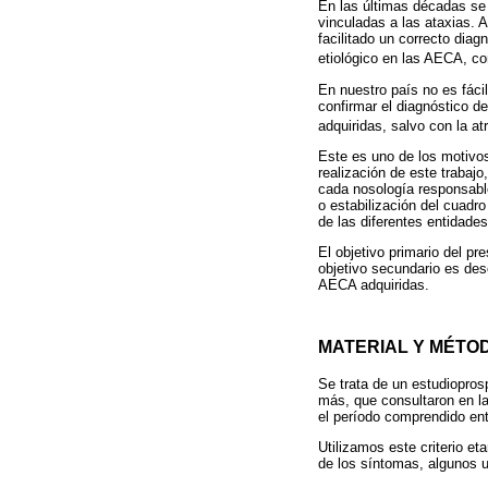
En las últimas décadas se
vinculadas a las ataxias. 
facilitado un correcto dia
etiológico en las AECA, co
En nuestro país no es fácil
confirmar el diagnóstico de
adquiridas, salvo con la a
Este es uno de los motivo
realización de este trabaj
cada nosología responsable
o estabilización del cuadr
de las diferentes entidades
El objetivo primario del pr
objetivo secundario es desc
AECA adquiridas.
MATERIAL Y MÉTO
Se trata de un estudiopros
más, que consultaron en la 
el período comprendido ent
Utilizamos este criterio et
de los síntomas, algunos u