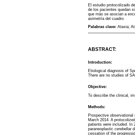
El estudio protocolizado d
de los pacientes quedan si
que más se asocian a encon
asimetría del cuadro.
Palabras clave:
Ataxia; A
ABSTRACT:
Introduction:
Etiological diagnosis of Sp
There are no studies of SA
Objective:
To describe the clinical, i
Methods:
Prospective observational 
March 2014. A protocolized 
patients were included. In
paraneoplastic cerebellar d
cessation of the progress