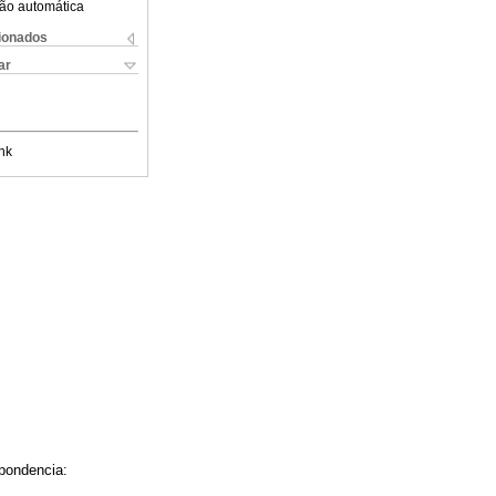
ão automática
cionados
ar
nk
spondencia: