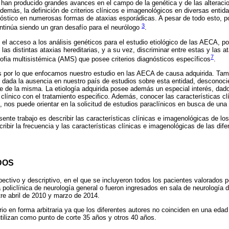
 han producido grandes avances en el campo de la genética y de las alteraci
Además, la definición de criterios clínicos e imagenológicos en diversas entid
gnóstico en numerosas formas de ataxias esporádicas. A pesar de todo esto, po
3
ntinúa siendo un gran desafío para el neurólogo
.
 el acceso a los análisis genéticos para el estudio etiológico de las AECA, por
 las distintas ataxias hereditarias, y a su vez, discriminar entre estas y las 
7
trofia multisistémica (AMS) que posee criterios diagnósticos específicos
.
s por lo que enfocamos nuestro estudio en las AECA de causa adquirida. Tamb
o, dada la ausencia en nuestro país de estudios sobre esta entidad, desconoc
 de la misma. La etiología adquirida posee además un especial interés, dado 
o clínico con el tratamiento especifico. Además, conocer las características c
, nos puede orientar en la solicitud de estudios paraclínicos en busca de una 
esente trabajo es describir las características clínicas e imagenológicas de l
ribir la frecuencia y las características clínicas e imagenológicas de las dife
DOS
pectivo y descriptivo, en el que se incluyeron todos los pacientes valorados
policlínica de neurología general o fueron ingresados en sala de neurología d
re abril de 2010 y marzo de 2014.
ario en forma arbitraria ya que los diferentes autores no coinciden en una ed
tilizan como punto de corte 35 años y otros 40 años.