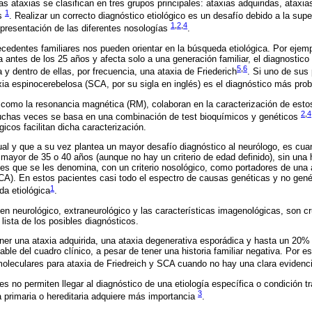
las ataxias se clasifican en tres grupos principales: ataxias adquiridas, ataxia
1
as
. Realizar un correcto diagnóstico etiológico es un desafío debido a la supe
1
,
2
,
4
e presentación de las diferentes nosologías
.
tecedentes familiares nos pueden orientar en la búsqueda etiológica. Por ejem
ntes de los 25 años y afecta solo a una generación familiar, el diagnostic
5
,
6
y dentro de ellas, por frecuencia, una ataxia de Friederich
. Si uno de sus
axia espinocerebelosa (SCA, por su sigla en inglés) es el diagnóstico más pro
omo la resonancia magnética (RM), colaboran en la caracterización de esto
2
,
4
 muchas veces se basa en una combinación de test bioquímicos y genéticos
gicos facilitan dicha caracterización.
al y que a su vez plantea un mayor desafío diagnóstico al neurólogo, es cuan
mayor de 35 o 40 años (aunque no hay un criterio de edad definido), sin una hi
es que se les denomina, con un criterio nosológico, como portadores de una 
CA). En estos pacientes casi todo el espectro de causas genéticas y no gené
1
a etiológica
.
men neurológico, extraneurológico y las características imagenológicas, son cr
 lista de los posibles diagnósticos.
er una ataxia adquirida, una ataxia degenerativa esporádica y hasta un 20% 
ble del cuadro clínico, a pesar de tener una historia familiar negativa. Por e
oleculares para ataxia de Friedreich y SCA cuando no hay una clara evidenci
es no permiten llegar al diagnóstico de una etiología específica o condición tra
3
 primaria o hereditaria adquiere más importancia
.