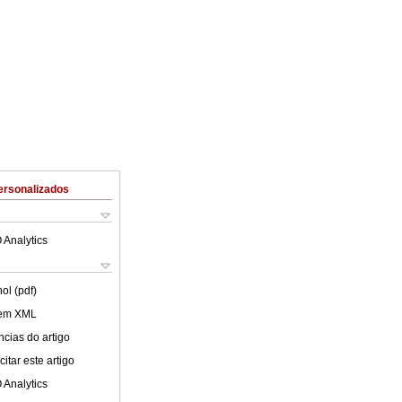
ersonalizados
 Analytics
ol (pdf)
 em XML
cias do artigo
itar este artigo
 Analytics