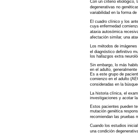
Con un criterio etiológico, 
degenerativas no genétic
variabilidad en la forma d
El cuadro clínico y los an
cuya enfermedad comienza a
ataxia autosómica recesiva 
afectación similar, una at
Los métodos de imágenes c
el diagnóstico definitivo
los hallazgos extra neuroló
Sin embargo, lo más habitu
en el adulto, generalmente 
Es a este grupo de pacient
comienzo en el adulto (AE
consideradas en la búsqued
La historia clínica, el exa
investigaciones y acotar la
Estos pacientes pueden ten
mutación genética responsa
recomiendan las pruebas m
Cuando los estudios inicial
una condición degenerativa