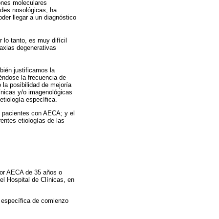
ones moleculares
ades nosológicas, ha
der llegar a un diagnóstico
 lo tanto, es muy difícil
ataxias degenerativas
ién justificamos la
iéndose la frecuencia de
la posibilidad de mejoría
línicas y/o imagenológicas
etiología específica.
os pacientes con AECA; y el
rentes etiologías de las
 por AECA de 35 años o
el Hospital de Clínicas, en
ad específica de comienzo