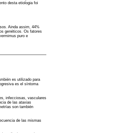
to desta etiologia foi
asos. Ainda assim, 44%
os genéticos. Os fatores
 vermimus puro e
ambién es utilizado para
rogresiva es el síntoma
es, infecciosas, vasculares
cia de las ataxias
metrías son también
frecuencia de las mismas