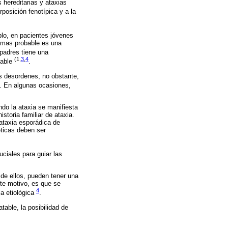
s hereditarias y ataxias
rposición fenotípica y a la
plo, en pacientes jóvenes
o mas probable es una
 padres tiene una
(1,
3
,
4
bable
.
s desordenes, no obstante,
. En algunas ocasiones,
do la ataxia se manifiesta
storia familiar de ataxia.
ataxia esporádica de
ticas deben ser
uciales para guiar las
de ellos, pueden tener una
ste motivo, es que se
4
a etiológica
.
table, la posibilidad de