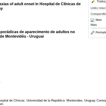
Traduç
xias of adult onset in Hospital de Clínicas de
ay
Links rela
Compartilh
Mais
Mais
sporádicas de aparecimento de adultos no
Permali
 de Montevidéu - Uruguai
1
Hospital de Clínicas. Universidad de la República. Montevideo, Uruguay Corre
com