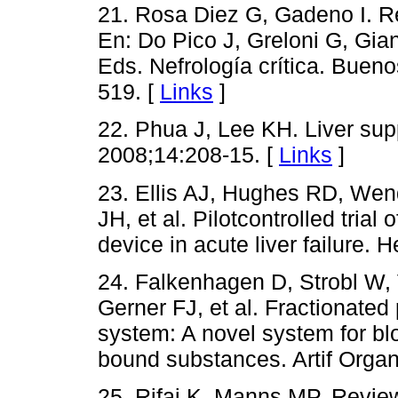
21. Rosa Diez G, Gadeno I. R
En: Do Pico J, Greloni G, Gi
Eds. Nefrología crítica. Buen
519. [
Links
]
22. Phua J, Lee KH. Liver supp
2008;14:208-15. [
Links
]
23. Ellis AJ, Hughes RD, Wen
JH, et al. Pilotcontrolled trial 
device in acute liver failure.
24. Falkenhagen D, Strobl W, V
Gerner FJ, et al. Fractionate
system: A novel system for bl
bound substances. Artif Organ
25. Rifai K, Manns MP. Review 