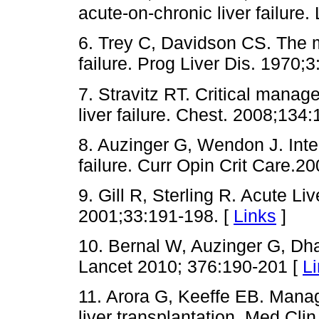
acute-on-chronic liver failure.
6. Trey C, Davidson CS. The 
failure. Prog Liver Dis. 1970;3
7. Stravitz RT. Critical manag
liver failure. Chest. 2008;134
8. Auzinger G, Wendon J. Int
failure. Curr Opin Crit Care.2
9. Gill R, Sterling R. Acute Liv
2001;33:191-198. [
Links
]
10. Bernal W, Auzinger G, Dha
Lancet 2010; 376:190-201 [
L
11. Arora G, Keeffe EB. Manage
liver transplantation. Med Cli