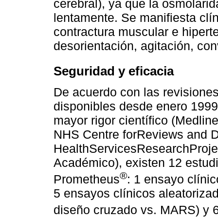
cerebral), ya que la osmolari
lentamente. Se manifiesta clí
contractura muscular e hipert
desorientación, agitación, co
Seguridad y eficacia
De acuerdo con las revisiones
disponibles desde enero 1999
mayor rigor científico (Medli
NHS Centre forReviews and Dis
HealthServicesResearchProjec
Académico), existen 12 estud
®
Prometheus
: 1 ensayo clíni
5 ensayos clínicos aleatoriz
diseño cruzado vs. MARS) y 6