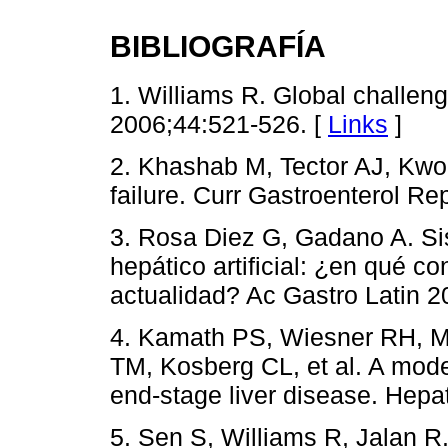
BIBLIOGRAFÍA
1. Williams R. Global challeng
2006;44:521-526. [
Links
]
2. Khashab M, Tector AJ, Kwo 
failure. Curr Gastroenterol Re
3. Rosa Diez G, Gadano A. Si
hepático artificial: ¿en qué c
actualidad? Ac Gastro Latin 2
4. Kamath PS, Wiesner RH, M
TM, Kosberg CL, et al. A model 
end-stage liver disease. Hepa
5. Sen S, Williams R, Jalan R