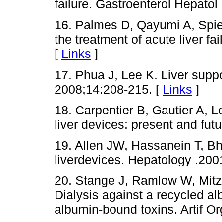
failure. Gastroenterol Hepato
16. Palmes D, Qayumi A, Spieg
the treatment of acute liver fa
[
Links
]
17. Phua J, Lee K. Liver suppo
2008;14:208-215. [
Links
]
18. Carpentier B, Gautier A, Leg
liver devices: present and fu
19. Allen JW, Hassanein T, Bha
liverdevices. Hepatology .200
20. Stange J, Ramlow W, Mitz
Dialysis against a recycled a
albumin-bound toxins. Artif O