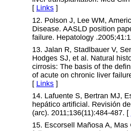
[
Links
]
12. Polson J, Lee WM, America
Disease. AASLD position pape
failure. Hepatology .2005;41:
13. Jalan R, Stadlbauer V, S
Hodges SJ, et al. Natural his
cirrosis: The basis of the defi
of acute on chronic liver fail
[
Links
]
14. Lafuente S, Bertran MJ, E
hepático artificial. Revisión d
(arc). 2011;136(11):484-487. [
15. Escorsell Mañosa A, Mas O