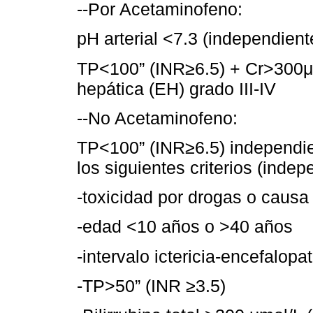
--Por Acetaminofeno:
pH arterial <7.3 (independien
TP<100” (INR≥6.5) + Cr>300μm
hepática (EH) grado III-IV
--No Acetaminofeno:
TP<100” (INR≥6.5) independie
los siguientes criterios (ind
-toxicidad por drogas o causa
-edad <10 años o >40 años
-intervalo ictericia-encefalopa
-TP>50” (INR ≥3.5)