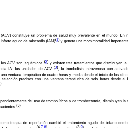
r (ACV) constituye un problema de salud muy prevalente en el mundo. En n
(
1
)
 infarto agudo de miocardio (IAM)
y genera una morbimortalidad important
(
2
)
 los ACV son isquémicos
y existen tres tratamientos que disminuyen la 
(
3
)
encia IA: las unidades de ACV
, la trombolisis intravenosa con activad
 una ventana terapéutica de cuatro horas y media desde el inicio de los sí
 selección precisos con una ventana terapéutica de seis horas desde el 
6
)
pendientemente del uso de trombolíticos y de trombectomía, disminuyen la mo
(3)
 pacientes
.
como terapia de reperfusión cambió el tratamiento agudo del infarto cerebr
(4,
7
,
8
)
(8,
9
)