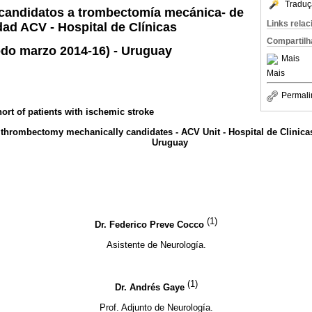
Traduç
 candidatos a trombectomía mecánica- de
Links rela
dad ACV - Hospital de Clínicas
Compartilh
odo marzo 2014-16) - Uruguay
Mais
Mais
Permali
ort of patients with ischemic stroke
hrombectomy mechanically candidates - ACV Unit - Hospital de Clinicas
Uruguay
(1)
Dr. Federico Preve Cocco
Asistente de Neurología.
(1)
Dr. Andrés Gaye
Prof. Adjunto de Neurología.