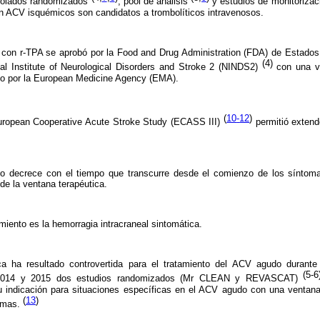
trolados randomizados
, pool de análisis
y estudios de monitorizac
n ACV isquémicos son candidatos a trombolíticos intravenosos.
a con r-TPA se aprobó por la Food and Drug Administration (FDA) de Estados
(4)
nal Institute of Neurological Disorders and Stroke 2 (NINDS2)
con una ve
do por la European Medicine Agency (EMA).
(
10
-
12
)
European Cooperative Acute Stroke Study (ECASS III)
permitió extend
nto decrece con el tiempo que transcurre desde el comienzo de los síntoma
de la ventana terapéutica.
tamiento es la hemorragia intracraneal sintomática.
a ha resultado controvertida para el tratamiento del ACV agudo durant
(5-6
 2014 y 2015 dos estudios randomizados (Mr CLEAN y REVASCAT)
u indicación para situaciones específicas en el ACV agudo con una ventana
(
13
)
tomas.