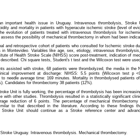
n important health issue in Uruguay. Intravenous thrombolysis, Stroke
ity and mortality in patients with hyperacute ischemic stroke (level of evi
the evolution of patients treated with intravenous thrombolysis for ischemi
o assess the possibility of mechanical thrombectomy in whom had been indica
al and retrospective cohort of patients who consulted for Ischemic stroke du
s in Montevideo. Variables like age, sex, etiology, intravenous thrombolys
titute of Health Stroke Scale (NIHSS) score post-treatment, indication of 
 described. Chi square tests, Student's t test and the Wilcoxon test were use
ts assisted with stroke, 68 patients were thrombolyzed, the media in th
 clinical improvement at discharge: NIHSS: 5.5 points (Wilcoxon test p <
o needle average time: 169 minutes. Mortality in thrombolysed patients of 
%). Candidates for thrombectomy 38 patients (12%).
roke Unit is fully working, the percentage of thrombolysis has been increas
with other studies. Thrombolysis resulted in a statistically significant clini
age reduction of 6 points. The percentage of mechanical thrombectomy
imilar to that described in the literature. According to these findings 
Stroke Unit should continue as a Stroke reference center and advan
 Stroke Uruguay.
Intravenous thrombolysis. Mechanical thrombectomy
.