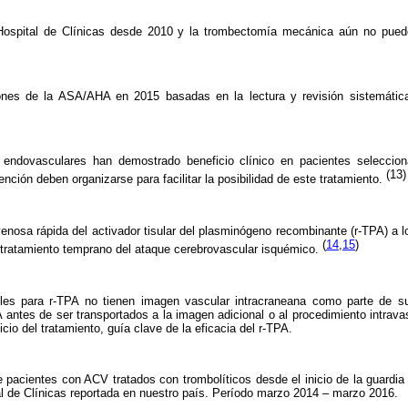
 Hospital de Clínicas desde 2010 y la trombectomía mecánica aún no puede
es de la ASA/AHA en 2015 basadas en la lectura y revisión sistemática 
s endovasculares han demostrado beneficio clínico en pacientes seleccio
(13)
nción deben organizarse para facilitar la posibilidad de este tratamiento.
enosa rápida del activador tisular del plasminógeno recombinante (r-TPA) a 
(
14
,
15
)
 tratamiento temprano del ataque cerebrovascular isquémico.
bles para r-TPA no tienen imagen vascular intracraneana como parte de su
A antes de ser transportados a la imagen adicional o al procedimiento intrav
icio del tratamiento, guía clave de la eficacia del r-TPA.
e pacientes con ACV tratados con trombolíticos desde el inicio de la guardia 
l de Clínicas reportada en nuestro país. Período marzo 2014 – marzo 2016.