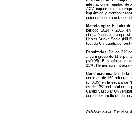
internación en unidad de
ACV isquémicos hiperagud
isquémico y trombolizados
quienes hubiera estado ind
Metodología:
Estudio de
periodo 2014 - 2016 en
etiopatógenico, tiempo sí
Health Stroke Scale (NIHS
test de Chi cuadrado, test
Resultados:
De los 319 p
a su ingreso de 11,5 punt
p<0,05). Etiología princi
13%. Hemorragia intracran
Conclusiones:
Desde la i
aguja es de 169 minutos, 
(p<0,05) en la escala de 
es de 12% del total de la
Cardio Vascular Universit
con el desarrollo de un ár
Palabras clave:
Estudios 