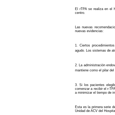
El rTPA se realiza en el
centro.
Las nuevas recomendacion
nuevas evidencias:
1. Ciertos procedimiento
agudo. Los sistemas de ate
2. La administración endov
mantiene como el pilar del
3. Si los pacientes elegi
comenzar a recibir el r-TP
a minimizar el tiempo de in
Esta es la primera serie d
Unidad de ACV del Hospita