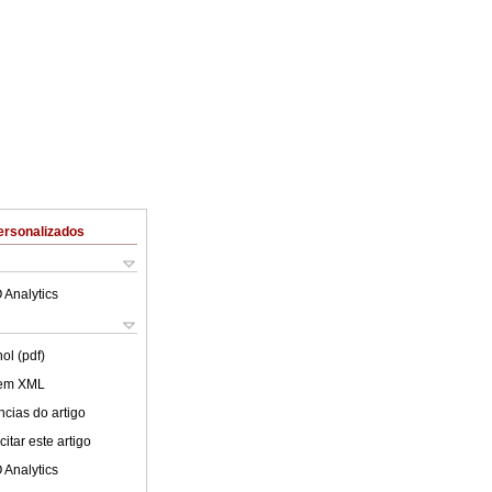
ersonalizados
 Analytics
ol (pdf)
 em XML
cias do artigo
itar este artigo
 Analytics