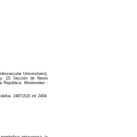
iovascular Universitario),
ay. (2) Sección de Neuro
la República. Montevideo -
Telefax 24871515 int 2404.
rombolisis intravenosa, la