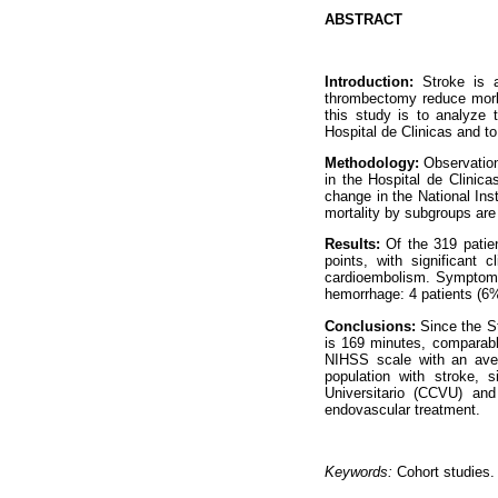
ABSTRACT
Introduction:
Stroke is a
thrombectomy reduce morbid
this study is to analyze 
Hospital de Clinicas and t
Methodology:
Observation
in the Hospital de Clinica
change in the National Ins
mortality by subgroups are
Results:
Of the 319 patien
points, with significant
cardioembolism. Symptom t
hemorrhage: 4 patients (6
Conclusions:
Since the St
is 169 minutes, comparable 
NIHSS scale with an aver
population with stroke, s
Universitario (CCVU)
and 
endovascular treatment.
Keywords:
Cohort studies.