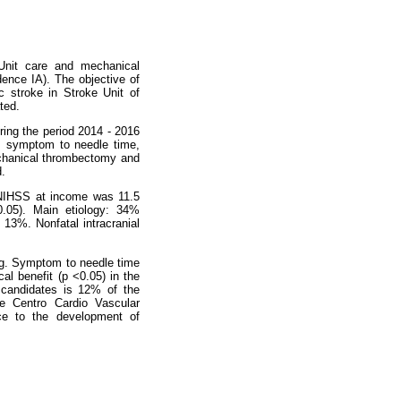
 Unit care and mechanical
dence IA). The objective of
c stroke in Stroke Unit of
ted.
ring the period 2014 - 2016
is, symptom to needle time,
mechanical thrombectomy and
d.
e NIHSS at income was 11.5
0.05). Main etiology: 34%
13%. Nonfatal intracranial
ing. Symptom to needle time
cal benefit (p <0.05) in the
 candidates is 12% of the
the
Centro Cardio Vascular
ce to the development of