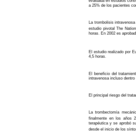
evaluada en estudios con
a 25% de los pacientes co
La trombolisis intravenos
estudio pivotal The Natio
horas. En 2002 es aproba
El estudio realizado por 
4,5 horas.
El beneficio del tratamie
intravenosa incluso dentro 
El principal riesgo del tra
La trombectomía mecánic
finalmente en los años
terapéutica y se aprobó s
desde el inicio de los sín