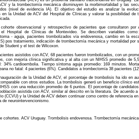
 ACV y la trombectomía mecánica disminuyen la morbimortalidad y las secu
os (nivel de evidencia IA).
El objetivo del estudio es a
nalizar la evol
 en la Unidad de ACV del Hospital de Clínicas y valorar la posibilidad d
icada.
 cohorte observacional y retrospectivo de pacientes que consultaron por
 el Hospital de Clínicas de Montevideo. Se describen variables como
ntoma - aguja, pacientes trombolizados vía endovenosa, cambio en la escal
S) pos tratamiento, indicación de trombectomía mecánica y mortalidad por su
 de Student y el test de Wilcoxon.
acientes asistidos con ACV,
68
pacientes fueron trombolizados, con un prom
os, con mejoría clínica significativa y al alta con un NIHSS promedio de 5,
pal: 34% cardioembolia. Tiempo síntoma aguja promedio: 169 minutos. Morta
eana no fatal: 4 pacientes (6%). Candidatos a trombectomía 38 pacientes (1
nauguración de la Unidad de ACV, el porcentaje de trombolisis ha ido en a
comparable con otros estudios. La trombolisis generó un
beneficio clínico es
NIHSS con una reducción promedio de 6 puntos. El porcentaje de candidat
 población asistida con ACV,
similar
al descrito en la literatura. De acuerdo a
ario (CCVU) y la Unidad de ACV deben continuar como centro de referencia en
ea de neurointervencionismo.
de cohortes. ACV Uruguay. Trombolisis endovenosa. Trombectomía mecánica