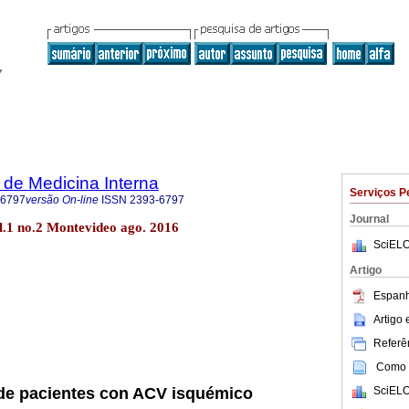
de Medicina Interna
Serviços P
-6797
versão On-line
ISSN
2393-6797
Journal
l.1 no.2 Montevideo ago. 2016
SciELO
Artigo
Espanh
Artigo
Referên
Como c
SciELO
de pacientes con ACV isquémico