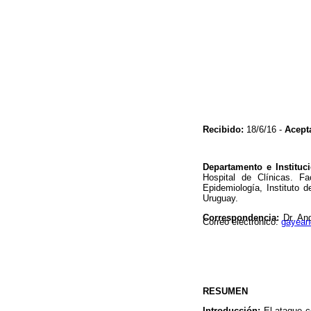
Recibido:
18/6/16 -
Acept
Departamento e Instituc
Hospital de Clínicas. F
Epidemiología, Instituto 
Uruguay.
Correspondencia:
Dr. And
Correo electrónico:
gayean
RESUMEN
Introducción:
El ataque c