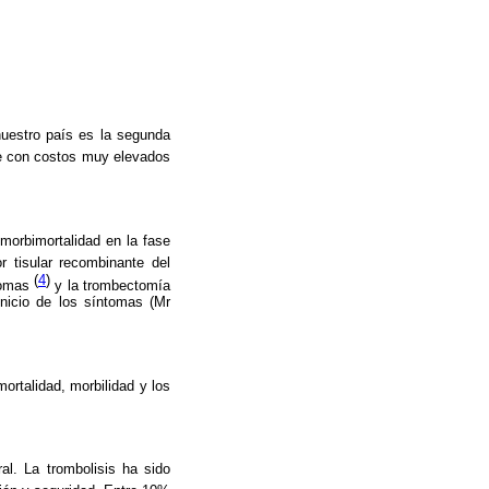
uestro país es la segunda
e con costos muy elevados
morbimortalidad en la fase
or tisular recombinante del
(
4
)
ntomas
y la trombectomía
inicio de los síntomas (Mr
rtalidad, morbilidad y los
al. La trombolisis ha sido