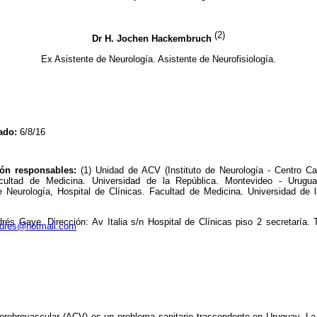
(2)
Dr H. Jochen Hackembruch
Ex Asistente de Neurología. Asistente de Neurofisiología.
ado:
6/8/16
ión responsables:
(
1) Unidad de ACV (Instituto de Neurología - Centro Card
acultad de Medicina. Universidad de la República. Montevideo - Urugu
de Neurología, Hospital de Clínicas. Facultad de Medicina. Universidad de 
rés Gaye. Dirección: Av Italia s/n Hospital de Clínicas piso 2 secretaría. 
dres@hotmail.com
erebrovascular (ACV) es un problema sanitario trascendente en Uruguay. La t