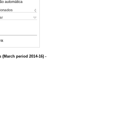
ão automática
cionados
ar
nk
 (March period 2014-16) -