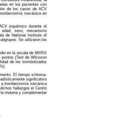
elas en los pacientes con
ución de los casos de ACV
e trombectomía mecánica en
 ACV isquémico durante el
: edad, sexo, mecanismo
a de National Institute of
bgrupos. Se utilizaron los
edio en la escala de NIHSS
5 puntos (Test de Wilcoxon
lidad de los trombolizados
2%).
umento. El tiempo síntoma-
tadísticamente significativo
os a trombectomía mecánica
 dichos hallazgos el Centro
 la materia y complementar
.