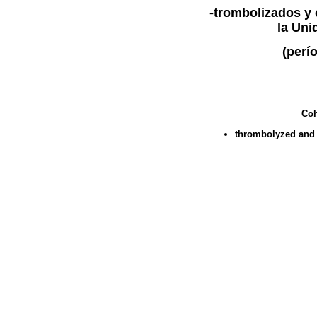
-trombolizados y
la Uni
(perí
Coh
thrombolyzed and t