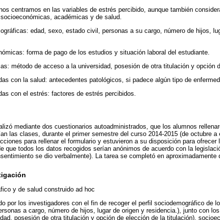
 nos centramos en las variables de estrés percibido, aunque también conside
 socioeconómicas, académicas y de salud.
ográficas: edad, sexo, estado civil, personas a su cargo, número de hijos, lu
nómicas: forma de pago de los estudios y situación laboral del estudiante.
s: método de acceso a la universidad, posesión de otra titulación y opción de
adas con la salud: antecedentes patológicos, si padece algún tipo de enfermed
das con el estrés: factores de estrés percibidos.
alizó mediante dos cuestionarios autoadministrados, que los alumnos rellenar
ían las clases, durante el primer semestre del curso 2014-2015 (de octubre a e
ucciones para rellenar el formulario y estuvieron a su disposición para ofrecer
de que todos los datos recogidos serían anónimos de acuerdo con la legislaci
onsentimiento se dio verbalmente). La tarea se completó en aproximadamente 
tigación
fico y de salud construido ad hoc
o por los investigadores con el fin de recoger el perfil sociodemográfico de l
personas a cargo, número de hijos, lugar de origen y residencia.), junto con l
dad, posesión de otra titulación y opción de elección de la titulación), soci