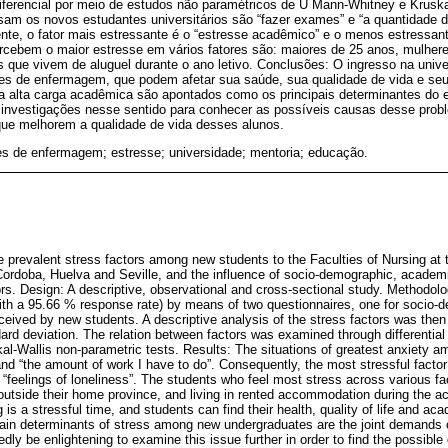
ferencial por meio de estudos não paramétricos de U Mann-Whitney e Kruska
sam os novos estudantes universitários são “fazer exames” e “a quantidade d
nte, o fator mais estressante é o “estresse acadêmico” e o menos estressan
ercebem o maior estresse em vários fatores são: maiores de 25 anos, mulher
s que vivem de aluguel durante o ano letivo. Conclusões: O ingresso na unive
tes de enfermagem, que podem afetar sua saúde, sua qualidade de vida e s
a alta carga acadêmica são apontados como os principais determinantes do e
 investigações nesse sentido para conhecer as possíveis causas desse prob
que melhorem a qualidade de vida desses alunos.
es de enfermagem; estresse; universidade; mentoria; educação.
e prevalent stress factors among new students to the Faculties of Nursing at t
 Cordoba, Huelva and Seville, and the influence of socio-demographic, academ
ors. Design: A descriptive, observational and cross-sectional study. Methodolo
th a 95.66 % response rate) by means of two questionnaires, one for socio-
rceived by new students. A descriptive analysis of the stress factors was then 
rd deviation. The relation between factors was examined through differential
l-Wallis non-parametric tests. Results: The situations of greatest anxiety 
and “the amount of work I have to do”. Consequently, the most stressful factor
is “feelings of loneliness”. The students who feel most stress across various fa
utside their home province, and living in rented accommodation during the a
g is a stressful time, and students can find their health, quality of life and a
main determinants of stress among new undergraduates are the joint demands
dly be enlightening to examine this issue further in order to find the possibl