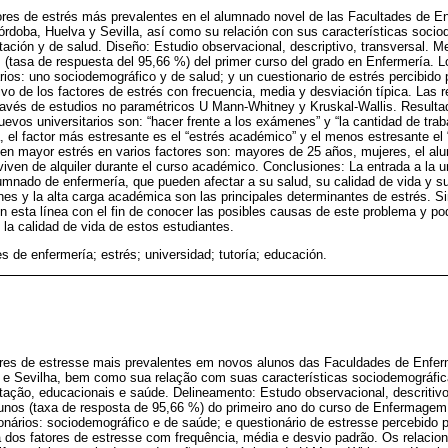
ores de estrés más prevalentes en el alumnado novel de las Facultades de En
órdoba, Huelva y Sevilla, así como su relación con sus características soci
ación y de salud. Diseño: Estudio observacional, descriptivo, transversal. M
s (tasa de respuesta del 95,66 %) del primer curso del grado en Enfermería. L
ios: uno sociodemográfico y de salud; y un cuestionario de estrés percibido
tivo de los factores de estrés con frecuencia, media y desviación típica. Las
 través de estudios no paramétricos U Mann-Whitney y Kruskal-Wallis. Resulta
evos universitarios son: “hacer frente a los exámenes” y “la cantidad de tra
, el factor más estresante es el “estrés académico” y el menos estresante el 
ben mayor estrés en varios factores son: mayores de 25 años, mujeres, el a
 viven de alquiler durante el curso académico. Conclusiones: La entrada a la 
lumnado de enfermería, que pueden afectar a su salud, su calidad de vida y 
es y la alta carga académica son las principales determinantes de estrés. S
 esta línea con el fin de conocer las posibles causas de este problema y pod
la calidad de vida de estos estudiantes.
s de enfermería; estrés; universidad; tutoría; educación.
ores de estresse mais prevalentes em novos alunos das Faculdades de Enf
 e Sevilha, bem como sua relação com suas características sociodemográfi
ação, educacionais e saúde. Delineamento: Estudo observacional, descritivo,
lunos (taxa de resposta de 95,66 %) do primeiro ano do curso de Enfermagem.
nários: sociodemográfico e de saúde; e questionário de estresse percebido po
va dos fatores de estresse com frequência, média e desvio padrão. Os relaci