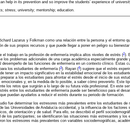
can help in its prevention and so improve the students’ experience of universit
s; stress; university; mentorship; education.
 Richard Lazarus y Folkman como una relación entre la persona y el entorno q
ón de sus propios recursos y que puede llegar a poner en peligro su bienestar
2
el trabajo en la profesión de enfermería implica altos niveles de estrés (
). 
se los problemas adicionales de una carga académica especialmente grande y 
l desempeño de las funciones de enfermería en un contexto clínico. Estas cu
3
4
ara los estudiantes de enfermería (
). Rayan (
) sugiere que el estrés exper
de tener un impacto significativo en la estabilidad emocional de los estudiante
 preparar a los estudiantes para afrontar el estrés desde el inicio de sus estu
 emocionales y, en la medida de lo posible, a saber cómo prevenirlo. Este ti
te los retos que surgirán a lo largo de su futura vida profesional. En este sent
strés entre los estudiantes de enfermería puede ser beneficioso para el desar
que puedan ayudarlos a reducir el estrés durante su periodo de formación.
studio fue determinar los estresores más prevalentes entre los estudiantes de 
e las Universidades de Andalucía occidental, y la influencia de los factores
s, de orientación y de salud. Para ello, se describió el perfil sociodemográ
de los participantes; se identificaron las situaciones más estresantes y los
naron los estresores más prevalentes con variables sociodemográficas, acad