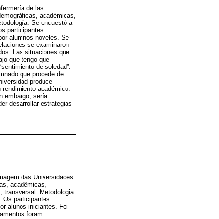
fermería de las
odemográficas, académicas,
etodología: Se encuestó a
os participantes
 por alumnos noveles. Se
 relaciones se examinaron
dos: Las situaciones que
bajo que tengo que
“sentimiento de soledad”.
lumnado que procede de
universidad produce
su rendimiento académico.
in embargo, sería
er desarrollar estrategias
ermagem das Universidades
cas, acadêmicas,
 transversal. Metodologia:
 Os participantes
r alunos iniciantes. Foi
onamentos foram