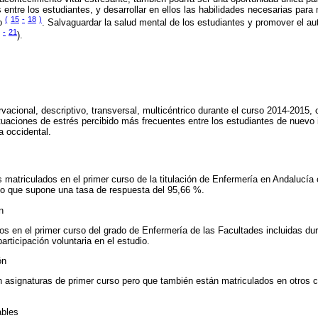
s entre los estudiantes, y desarrollar en ellos las habilidades necesarias par
(
15
-
18
)
to
. Salvaguardar la salud mental de los estudiantes y promover el au
-
21
).
vacional, descriptivo, transversal, multicéntrico durante el curso 2014-2015, 
 situaciones de estrés percibido más frecuentes entre los estudiantes de nuevo
 occidental.
 matriculados en el primer curso de la titulación de Enfermería en Andalucía 
, lo que supone una tasa de respuesta del 95,66 %.
n
s en el primer curso del grado de Enfermería de las Facultades incluidas du
rticipación voluntaria en el estudio.
ón
 asignaturas de primer curso pero que también están matriculados en otros c
ables