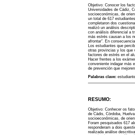
Objetivo: Conocer los fact
Universidades de Cádiz, C
socioeconómicas, de orient
un total de 617 estudiante
completaron dos cuestionar
realizó un análisis descrip
con análisis diferencial a
más estrés causan a los nu
afrontar”. En consecuencia
Los estudiantes que perci
otras provincias y los que
factores de estrés en el a
Hacer frentes a los exámen
conveniente indagar más en
de prevención que mejoren 
Palabras clave:
estudiante
RESUMO:
Objetivo: Conhecer os fat
de Cádis, Córdoba, Huelva
socioeconômicas, de orient
Foram pesquisados ​​617 a
responderam a dois questio
realizada análise descriti