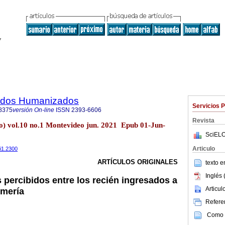
dados Humanizados
Servicios 
8375
versión On-line
ISSN
2393-6606
Revista
) vol.10 no.1 Montevideo jun. 2021 Epub 01-Jun-
SciELO
Articulo
0i1.2300
ARTÍCULOS ORIGINALES
texto 
Inglés 
 percibidos entre los recién ingresados a
Articu
rmería
Referen
Como c