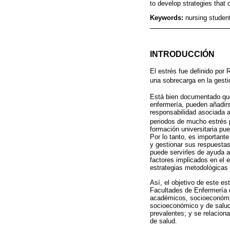
to develop strategies that 
Keywords:
nursing student
INTRODUCCIÓN
El estrés fue definido por
una sobrecarga en la gesti
Está bien documentado que 
enfermería, pueden añadir
responsabilidad asociada a
periodos de mucho estrés p
formación universitaria pue
Por lo tanto, es importante
y gestionar sus respuestas
puede servirles de ayuda an
factores implicados en el e
estrategias metodológicas 
Así, el objetivo de este e
Facultades de Enfermería d
académicos, socioeconómico
socioeconómico y de salud 
prevalentes; y se relacio
de salud.