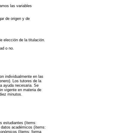
ramos las variables
gar de origen y de
 elección de la titulación.
ad o no.
on individualmente en las
nero). Los tutores de la
 la ayuda necesaria. Se
ón vigente en materia de
diez minutos.
os estudiantes (ítems:
os datos académicos (ítems:
oeconómicos (ítems: forma