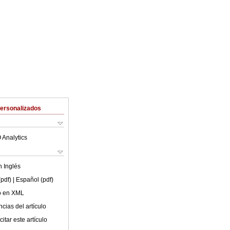
Personalizados
 Analytics
en
Inglés
(pdf)
| Español (pdf)
lo en XML
cias del artículo
itar este artículo