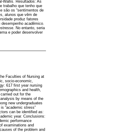
l-Wallis. Resultados: As
e trabalho que tenho que
te são os “sentimentos de
es, alunos que vêm de
rsidade produz fatores
eu desempenho acadêmico.
stresse. No entanto, seria
lema e poder desenvolver
he Faculties of Nursing at
ic, socio-economic,
gy: 617 first year nursing
demographics and health,
carried out for the
 analysis by means of the
among new undergraduates
 is “academic stress”
ctors can be identified as:
cademic year. Conclusions:
cademic performance
 of examinations and
e causes of the problem and