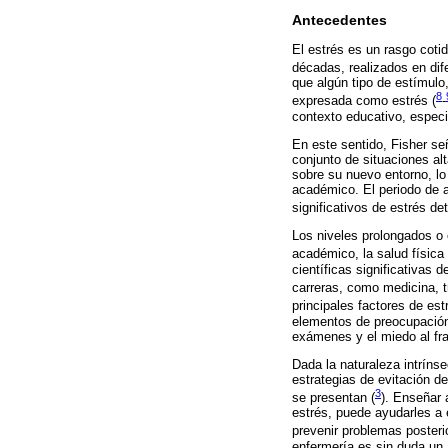
Antecedentes
El estrés es un rasgo cotid
décadas, realizados en di
que algún tipo de estímul
8
expresada como estrés (
-
contexto educativo, especi
En este sentido, Fisher se
conjunto de situaciones al
sobre su nuevo entorno, lo 
académico. El periodo de a
significativos de estrés d
Los niveles prolongados o 
académico, la salud física 
científicas significativas
carreras, como medicina, t
principales factores de es
elementos de preocupación 
exámenes y el miedo al fr
Dada la naturaleza intríns
estrategias de evitación d
3
se presentan (
). Enseñar 
estrés, puede ayudarles a 
prevenir problemas posteri
enfermería es sin duda un 