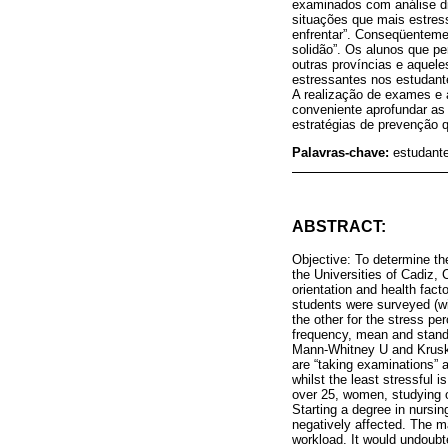
examinados com análise di
situações que mais estres
enfrentar”. Conseqüenteme
solidão”. Os alunos que p
outras províncias e aquele
estressantes nos estudan
A realização de exames e 
conveniente aprofundar as
estratégias de prevenção 
Palavras-chave:
estudant
ABSTRACT:
Objective: To determine th
the Universities of Cadiz,
orientation and health fact
students were surveyed (wi
the other for the stress pe
frequency, mean and standa
Mann-Whitney U and Kruska
are “taking examinations” 
whilst the least stressful 
over 25, women, studying o
Starting a degree in nursin
negatively affected. The 
workload. It would undoubte