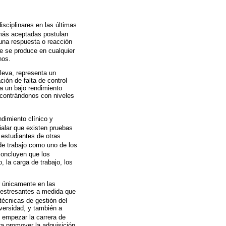
isciplinares en las últimas
 más aceptadas postulan
una respuesta o reacción
e se produce en cualquier
nos.
leva, representa un
ión de falta de control
 a un bajo rendimiento
ncontrándonos con niveles
dimiento clínico y
ñalar que existen pruebas
 estudiantes de otras
de trabajo como uno de los
concluyen que los
 la carga de trabajo, los
r únicamente en las
s estresantes a medida que
técnicas de gestión del
iversidad, y también a
e empezar la carrera de
ra promover la adquisición