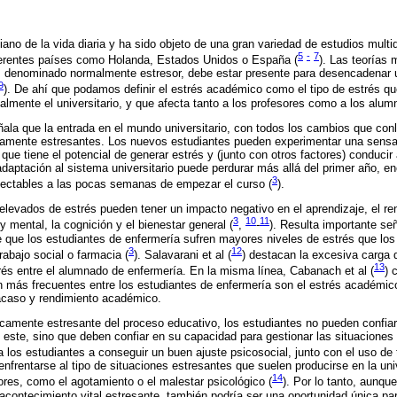
iano de la vida diaria y ha sido objeto de una gran variedad de estudios multid
5
-
7
ferentes países como Holanda, Estados Unidos o España (
). Las teorías
o, denominado normalmente estresor, debe estar presente para desencadenar 
9
). De ahí que podamos definir el estrés académico como el tipo de estrés qu
almente el universitario, y que afecta tanto a los profesores como a los alum
ñala que la entrada en el mundo universitario, con todos los cambios que conl
tamente estresantes. Los nuevos estudiantes pueden experimentar una sensac
que tiene el potencial de generar estrés y (junto con otros factores) conducir
daptación al sistema universitario puede perdurar más allá del primer año, e
3
etectables a las pocas semanas de empezar el curso (
).
elevados de estrés pueden tener un impacto negativo en el aprendizaje, el ren
3
10
11
y mental, la cognición y el bienestar general (
,
-
). Resulta importante se
 de que los estudiantes de enfermería sufren mayores niveles de estrés que los
3
12
rabajo social o farmacia (
). Salavarani et al (
) destacan la excesiva carga 
13
trés entre el alumnado de enfermería. En la misma línea, Cabanach et al (
) 
más frecuentes entre los estudiantes de enfermería son el estrés académico,
acaso y rendimiento académico.
ecamente estresante del proceso educativo, los estudiantes no pueden confia
e este, sino que deben confiar en su capacidad para gestionar las situacione
a los estudiantes a conseguir un buen ajuste psicosocial, junto con el uso de 
enfrentarse al tipo de situaciones estresantes que suelen producirse en la un
14
ores, como el agotamiento o el malestar psicológico (
). Por lo tanto, aunqu
acontecimiento vital estresante, también podría ser una oportunidad única pa