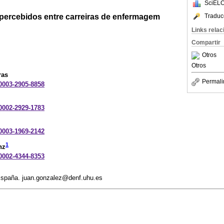
SciELO
 percebidos entre carreiras de enfermagem
Traduc
Links rela
Compartir
Otros
Otros
ras
Permali
-0003-2905-8858
-0002-2929-1783
-0003-1969-2142
1
nz
-0002-4344-8353
España. juan.gonzalez@denf.uhu.es