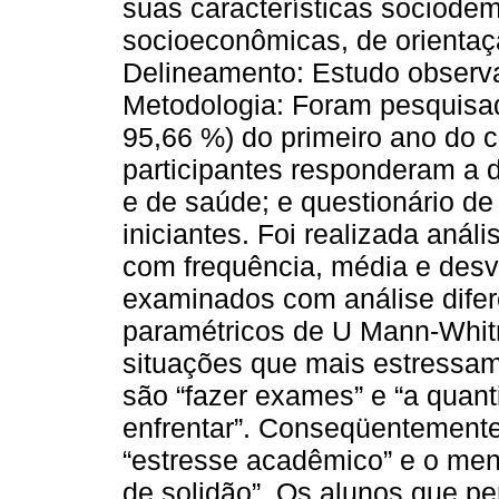
suas características sociode
socioeconômicas, de orientaç
Delineamento: Estudo observac
Metodologia: Foram pesquisado
95,66 %) do primeiro ano do
participantes responderam a d
e de saúde; e questionário de
iniciantes. Foi realizada análi
com frequência, média e desv
examinados com análise difer
paramétricos de U Mann-Whitn
situações que mais estressam
são “fazer exames” e “a quant
enfrentar”. Conseqüentemente,
“estresse acadêmico” e o men
de solidão”. Os alunos que p