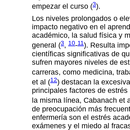
3
empezar el curso (
).
Los niveles prolongados o el
impacto negativo en el aprendi
académico, la salud física y m
3
10
11
general (
,
-
). Resulta im
científicas significativas de 
sufren mayores niveles de est
carreras, como medicina, traba
12
et al (
) destacan la excesiv
principales factores de estré
la misma línea, Cabanach et a
de preocupación más frecuent
enfermería son el estrés acadé
exámenes y el miedo al fraca