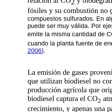
relación al CO
y biodegrad
2
fósiles y su combustión no
compuestos sulfurados. En alg
puede ser muy válida. Por eje
emite la misma cantidad de 
cuando la planta fuente de ene
2006
).
La emisión de gases proven
que utilizan biodiesel no co
producción agrícola que orig
biodiesel captura el CO
atm
2
crecimiento, y apenas una pa