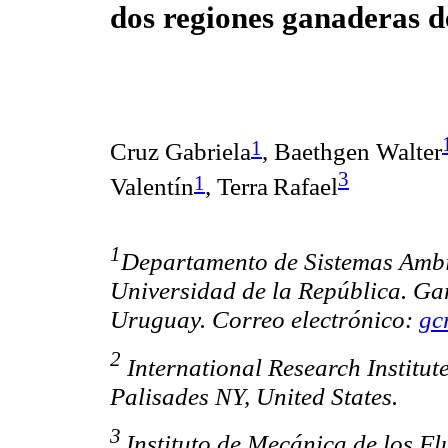
dos regiones ganaderas 
1
Cruz Gabriela
, Baethgen Walter
3
1
Valentín
, Terra
Rafael
1
Departamento de Sistemas Ambi
Universidad de la República. G
Uruguay. Correo electrónico:
gc
2
International Research Institu
Palisades NY, United States.
3
Instituto de Mecánica de los Fl