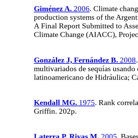
Giménez A.
2006
. Climate chang
production systems of the Argen
A Final Report Submitted to Ass
Climate Change (AIACC), Projec
González J, Fernández B.
2008
multivariados de sequías usando
latinoamericano de Hidráulica; C
Kendall MG.
1975
. Rank correl
Griffin. 202p.
Laterra P, Rivas M.
2005
. Base