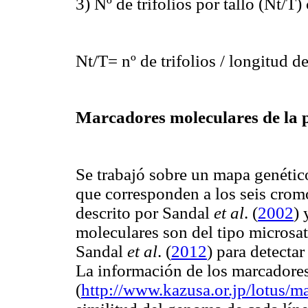
3) Nº de trifolios por tallo (Nt/T
Nt/T= nº de trifolios / longitud de
Marcadores moleculares de la 
Se trabajó sobre un mapa genétic
que corresponden a los seis cro
descrito por Sandal
et al
. (
2002
)
moleculares son del tipo microsat
Sandal
et al
. (
2012
) para detecta
La información de los marcadores 
(
http://www.kazusa.or.jp/lotus/