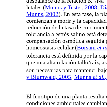
desbalance de la relación K
/Na
letales (
Munns y Tester, 2008
;
Dí
Munns, 2002
). En esta fase, la 
comienzan a morir y la capacidad 
reducción de la tasa de crecimie
tolerancia a estrés salino está de
compensación osmótica seguida po
homeostasis celular
(
Borsani
et a
tolerancia está definida por la ca
que una alta relación tallo/raíz, 
son necesarias para mantener bajo
y Blumwald, 2005
;
Munns
et al.
El fenotipo de una planta resulta
condiciones ambientales cambiant