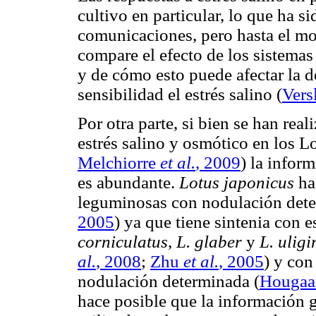
cultivo en particular, lo que ha 
comunicaciones, pero hasta el m
compare el efecto de los sistemas 
y de cómo esto puede afectar la d
sensibilidad el estrés salino (
Vers
Por otra parte, si bien se han rea
estrés salino y osmótico en los 
Melchiorre
et al.
, 2009
) la infor
es abundante.
Lotus japonicus
ha
leguminosas con nodulación det
2005
) ya que tiene sintenia con
corniculatus
,
L. glaber
y
L. ulig
al.
, 2008
;
Zhu
et al.
, 2005
) y con
nodulación determinada
(
Hougaa
hace posible que la información