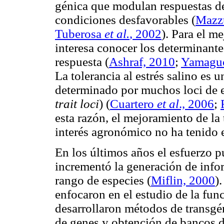
génica que modulan respuestas de
condiciones desfavorables
(
Mazz
Tuberosa
et al.
, 2002
). Para el me
interesa conocer los determinante
respuesta
(
Ashraf, 2010
;
Yamaguc
La tolerancia al estrés salino es
determinado por muchos loci de 
trait loci
)
(
Cuartero
et al
., 2006
;
esta razón, el mejoramiento de la t
interés agronómico no ha tenido e
En los últimos años el esfuerzo 
incrementó la generación de info
rango de especies
(
Miflin, 2000
)
enfocaron en el estudio de la func
desarrollaron métodos de transgé
de genes y obtención de bancos d