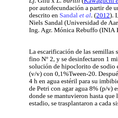
Lj.
Gifu x
L. burttii
(
Kawaguchi
e
por autofecundación a partir de 
descrito en
Sandal
et al
. (
2012
). 
Niels Sandal (Universidad de Aar
Ing. Agr. Mónica Rebuffo (INIA 
La escarificación de las semillas
fino Nº 2, y se desinfectaron 1 m
solución de hipoclorito de sodio
(v/v) con 0,1%Tween-20. Después
4 h en agua estéril para su imbibi
de Petri con agar agua 8% (p/v) es
donde se mantuvieron hasta que l
estadio, se trasplantaron a cada s