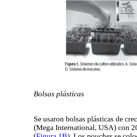
Bolsas plásticas
Se usaron bolsas plásticas de cre
(Mega International, USA) con 2
(
Figura 1B
). Los
pouches
se colo