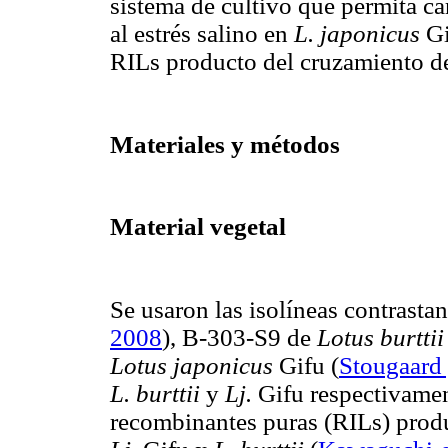
sistema de cultivo que permita ca
al estrés salino en
L. japonicus
Gi
RILs producto del cruzamiento d
Materiales y métodos
Material vegetal
Se usaron las isolíneas contrastan
2008
), B-303-S9 de
Lotus burttii
Lotus japonicus
Gifu
(
Stougaard 
L. burttii
y
Lj.
Gifu respectivamen
recombinantes puras (RILs) produ