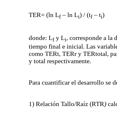
TER= (ln L
– ln L
) / (t
– t
)
f
i
f
i
donde: L
y L
, corresponde a la d
f
i
tiempo final e inicial. Las varia
como TERt, TERr y TERtotal, para 
y total respectivamente.
Para cuantificar el desarrollo se 
1) Relación Tallo/Raíz
(RTR
)
cal