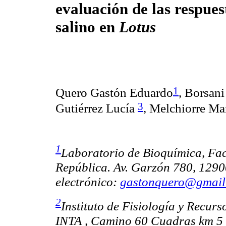
evaluación de las respuest
salino en
Lotus
1
Quero Gastón Eduardo
, Borsan
3
Gutiérrez Lucía
,
Melchiorre Ma
1
Laboratorio de Bioquímica, Fac
República. Av. Garzón 780, 129
electrónico:
gastonquero@gmail
2
Instituto de Fisiología y Recur
INTA , Camino 60 Cuadras km 5 