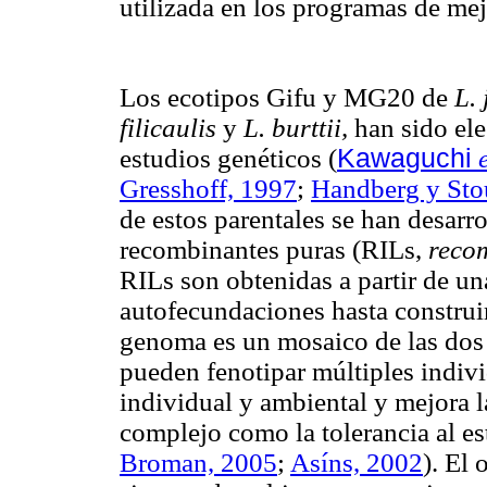
utilizada en los programas de me
Los ecotipos Gifu y MG20 de
L.
filicaulis
y
L. burttii,
h
an sido el
estudios genéticos
(
Kawaguchi
Gresshoff, 1997
;
Handberg y Sto
de estos parentales se han desarr
recombinantes puras (RILs,
recom
RILs son obtenidas a partir de un
autofecundaciones hasta construi
genoma es un mosaico de las dos l
pueden fenotipar múltiples indivi
individual y ambiental y mejora l
complejo como la tolerancia al es
Broman, 2005
;
Asíns, 2002
). El 