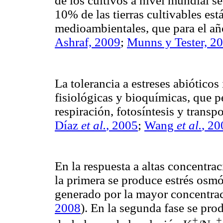
de los cultivos a nivel mundial se 
10% de las tierras cultivables est
medioambientales, que para el 
Ashraf, 2009
;
Munns y Tester, 2
La tolerancia a estreses abiótico
fisiológicas y bioquímicas, que
respiración, fotosíntesis y transpo
Díaz
et al.
, 2005
;
Wang
et al.
, 20
En la respuesta a altas concentra
la primera se produce estrés osmót
generado por la mayor concentrac
2008
). En la segunda fase se pro
+
+