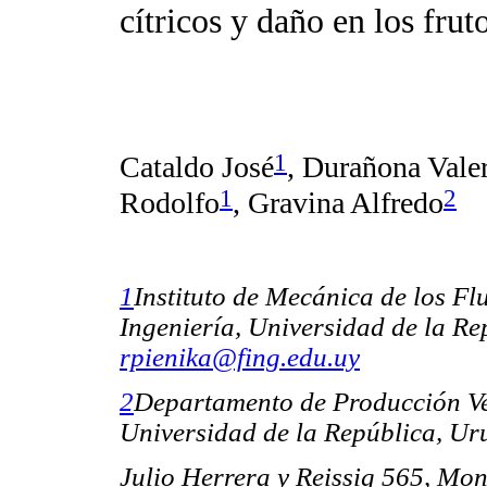
cítricos y daño en los frut
1
Cataldo José
, Durañona Valer
1
2
Rodolfo
,
Gravina Alfredo
1
Instituto de Mecánica de los Fl
Ingeniería, Universidad de la Re
rpienika@fing.edu.uy
2
Departamento de Producción Ve
Universidad de la República, Ur
Julio Herrera y Reissig 565, Mon