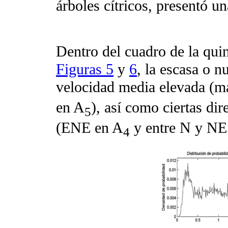
árboles cítricos, presentó u
Dentro del cuadro de la quint
Figuras 5
y
6
, la escasa o n
velocidad media elevada (m
en A
), así como ciertas di
5
(ENE en A
y entre N y NE
4