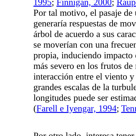
1995
;
Finnigan, 2000
;
Raup
Por tal motivo, el pasaje de
generaría respuestas de movi
árbol de acuerdo a sus caract
se moverían con una frecuen
propia, induciendo impacto e
más severo en los frutos de
interacción entre el viento y 
grandes escalas de la turbule
longitudes puede ser estimad
(
Farell e Iyengar, 1994
;
Ten
Por otro lado, interesa tene