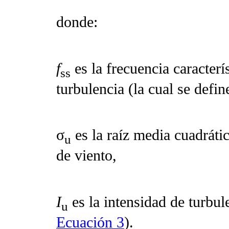
donde:
f
es la frecuencia caracterí
ss
turbulencia (la cual se defin
σ
es la raíz media cuadráti
u
de viento,
I
es la intensidad de turbule
u
Ecuación 3
).