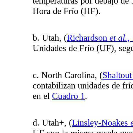
temperaturas por debajo de 
Hora de Frío (HF).
b. Utah, (
Richardson
et al.
,
Unidades de Frío (UF), segú
c. North Carolina, (
Shaltout
contabilizan unidades de frí
en el
Cuadro 1
.
d. Utah+, (
Linsley-Noakes