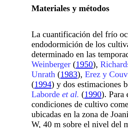
Materiales y métodos
La cuantificación del frío o
endodormición de los culti
determinado en las tempora
Weinberger
(
1950
),
Richar
Unrath
(
1983
),
Erez y Couv
(
1994
) y dos estimaciones 
Laborde
et al.
(
1990
). Para 
condiciones de cultivo comer
ubicadas en la zona de Joani
W, 40 m sobre el nivel del m