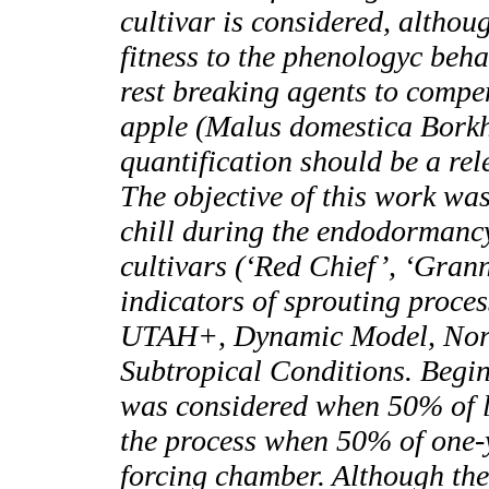
cultivar is considered, althoug
fitness to the phenologyc beha
rest breaking agents to compen
apple (Malus domestica Borkh)
quantification should be a rele
The objective of this work was
chill during the endodormancy
cultivars (‘Red Chief’, ‘Gran
indicators of sprouting proc
UTAH+, Dynamic Model, Nort
Subtropical Conditions. Begi
was considered when 50% of le
the process when 50% of one-y
forcing chamber. Although th