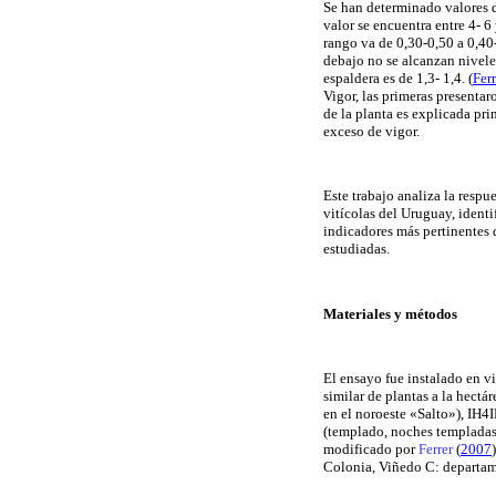
Se han determinado valores de
valor se encuentra entre 4- 6
rango va de 0,30-0,50 a 0,40
debajo no se alcanzan nivele
espaldera es de 1,3- 1,4. (
Fer
Vigor, las primeras presenta
de la planta es explicada pr
exceso de vigor.
Este trabajo analiza la respu
vitícolas del Uruguay, identi
indicadores más pertinentes 
estudiadas.
Materiales y métodos
El ensayo fue instalado en v
similar de plantas a la hect
en el noroeste «Salto»), IH4
(templado, noches templadas
modificado por
Ferrer
(
2007
Colonia, Viñedo C: departam