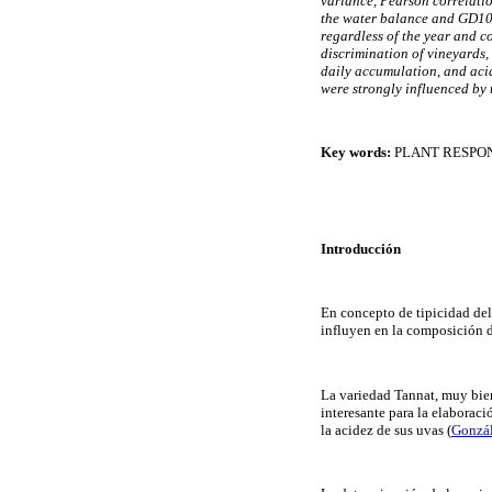
variance, Pearson correlatio
the water balance and GD10 i
regardless of the year and c
discrimination of vineyards
daily accumulation, and aci
were strongly influenced by 
Key words:
PLANT RESPON
Introducción
En concepto de tipicidad del
influyen en la composición d
La variedad Tannat, muy bien
interesante para la elaboraci
la acidez de sus uvas
(
Gonzá