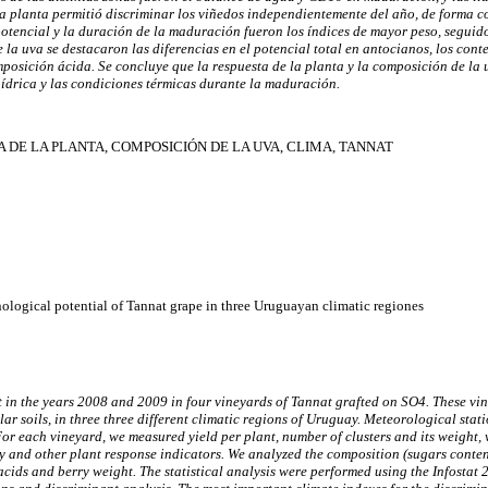
la planta permitió discriminar los viñedos independientemente del año, de forma co
otencial y la duración de la maduración fueron los índices de mayor peso, seguido
 la uva se destacaron las diferencias en el potencial total en antocianos, los cont
posición ácida. Se concluye que la respuesta de la planta y la composición de la
hídrica y las condiciones térmicas durante la maduración.
 DE LA PLANTA, COMPOSICIÓN DE LA UVA, CLIMA, TANNAT
logical potential of Tannat grape in three Uruguayan climatic regiones
t in the years 2008 and 2009 in four vineyards of Tannat grafted on SO4. These vi
ilar soils, in three three different climatic regions of Uruguay. Meteorological st
For each vineyard, we measured yield per plant, number of clusters and its weight,
y and other plant response indicators. We analyzed the composition (sugars content
acids and berry weight. The statistical analysis were performed using the Infostat 