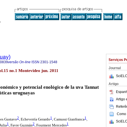
guay)
Serviços P
-0839
versão On-line
ISSN
2301-1548
Journal
l.15 no.1 Montevideo jun. 2011
SciELO
Artigo
nómico y potencial enológico de la uva Tannat
Espanh
máticas uruguayas
Artigo
Referên
Como c
2
1
1
es Gustavo
, Echeverría Gerardo
, Camussi Gianfranca
,
SciELO
1
2
1
Julia
, Favre Guzmán
, Fourment Mercedes