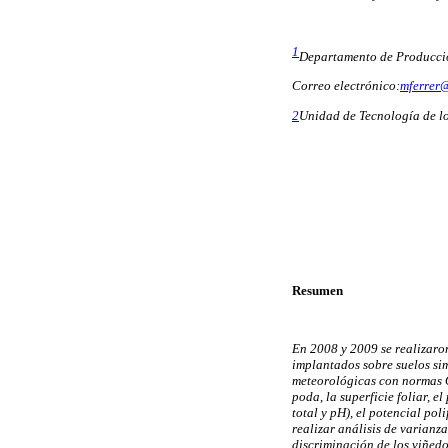
1
Departamento de Producció
Correo electrónico:
mferrer
@
2
Unidad de Tecnología de l
Resumen
En 2008 y 2009 se realizaro
implantados sobre suelos sim
meteorológicas con normas O
poda, la superficie foliar, e
total y pH), el potencial po
realizar análisis de varianz
discriminación de los viñedo