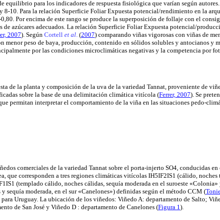
 equilibrio para los indicadores de respuesta fisiológica que varían según autores.
 y 8-10. Para la relación Superficie Foliar Expuesta potencial/rendimiento en la arqu
-0,80. Por encima de este rango se produce la superposición de follaje con el consi
s de azúcares adecuados. La relación Superficie Foliar Expuesta potencial/producc
rer, 2007
). Según
Cortell
et al
.
(
2007
) comparando viñas vigorosas con viñas de men
ron menor peso de baya, producción, contenido en sólidos solubles y antocianos y m
incipalmente por las condiciones microclimáticas negativas y la competencia por fo
esta de la planta y composición de la uva de la variedad Tannat, proveniente de viñ
ficadas sobre la base de una delimitación climática vitícola (
Ferrer, 2007
). Se prete
que permitan interpretar el comportamiento de la viña en las situaciones pedo-climá
iñedos comerciales de la variedad Tannat sobre el porta-injerto SO4, conducidas e
área, que corresponden a tres regiones climáticas vitícolas IH5IF2IS1 (cálido, noche
IF1IS1 (templado cálido, noches cálidas, sequía moderada en el suroeste «Colonia»
 y sequía moderada, en el sur «Canelones») definidas según el método CCM
(
Toni
) para Uruguay. La ubicación de los viñedos: Viñedo A: departamento de Salto; Vi
ento de San José y Viñedo D : departamento de Canelones (
Figura 1
).