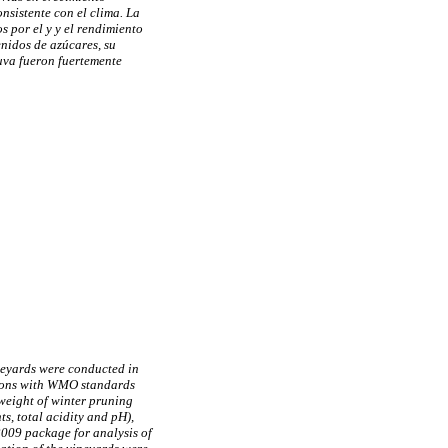
nsistente con el clima. La
s por el y y el rendimiento
enidos de azúcares, su
 uva fueron fuertemente
neyards were conducted in
ations with WMO standards
 weight of winter pruning
s, total acidity and pH),
2009 package for analysis of