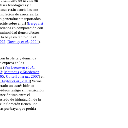
portamiento de la viña en
fases fenológicas y el
turas están asociadas con
umulación de azúcares. La
on generalmente reportados
incide sobre el pH
(
Bergquist
ntocianos en comparación con
luminosidad tienen efectos
 la baya en tanto que el
2002
;
Downey
et al
., 2004
).
 con la oferta y demanda
se expresa en los
ón
(
Van Leeuwen
et al
.,
03
;
Mattheus y Kriedeman,
005
;
Cortell et
et
al.,
2007
) en
,
Taylor
et al
., 2010
).Varios
erado un estrés hídrico
duos testigo sin restricción
ance óptimo entre el
estado de hidratación de la
 la floración tienen una
as por baya, que podría