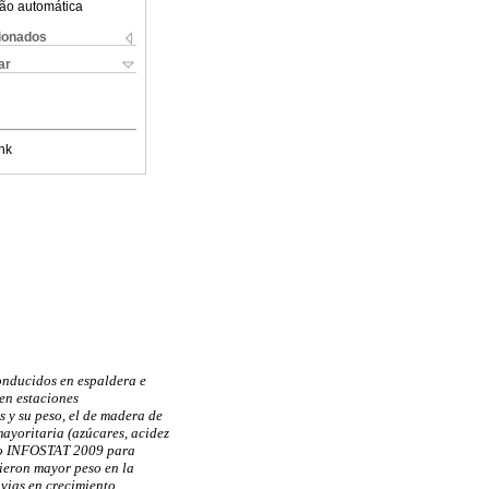
ão automática
cionados
ar
nk
onducidos en espaldera e
 en estaciones
 y su peso, el de madera de
mayoritaria (azúcares, acidez
tico INFOSTAT 2009 para
vieron mayor peso en la
uvias en crecimiento