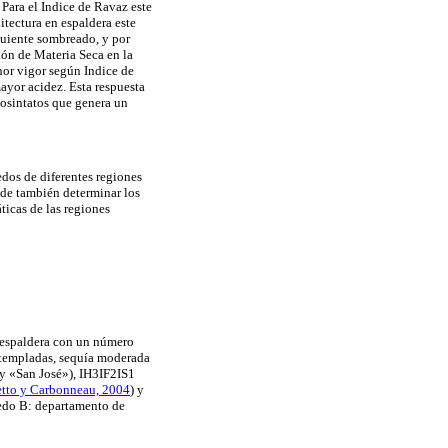
 Para el Indice de Ravaz este
itectura en espaldera este
guiente sombreado, y por
ión de Materia Seca en la
or vigor según Indice de
ayor acidez. Esta respuesta
tosintatos que genera un
edos de diferentes regiones
nde también determinar los
ticas de las regiones
n espaldera con un número
s templadas, sequía moderada
 y «San José»), IH3IF2IS1
etto y Carbonneau, 2004
) y
ñedo B: departamento de