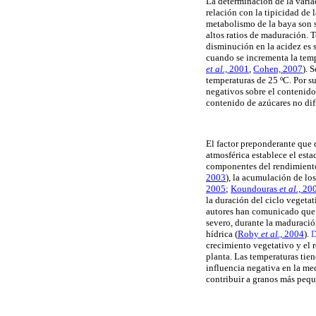
La determinación de la varia
relación con la tipicidad de 
metabolismo de la baya son s
altos ratios de maduración. 
disminución en la acidez es 
cuando se incrementa la tempe
et al.,
2001
,
Cohen, 2007
). 
temperaturas de 25 ºC. Por su
negativos sobre el contenido 
contenido de azúcares no difi
El factor preponderante que d
atmosférica establece el esta
componentes del rendimient
2003
), la acumulación de lo
2005
;
Koundouras
et al.,
20
la duración del ciclo vegetat
autores han comunicado que p
severo, durante la maduració
hídrica
(
Roby
et al
., 2004
).
D
crecimiento vegetativo y el 
planta. Las temperaturas tie
influencia negativa en la me
contribuir a granos más peq