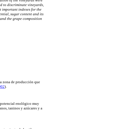
ation of the vineyards were
d to discriminate vineyards,
t important indexes for the
ntial, sugar content and its
e and the grape composition
 la zona de producción que
2002
).
n potencial enológico muy
anos, taninos y azúcares y a