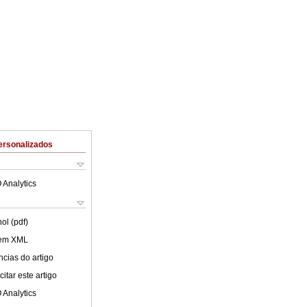
ersonalizados
 Analytics
ol (pdf)
 em XML
cias do artigo
itar este artigo
 Analytics