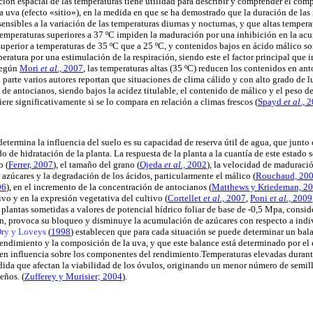
ción espacial de las temperaturas tiene utilidad para describir y comprender el com
la uva (efecto «sitio»), en la medida en que se ha demostrado que la duración de las 
ensibles a la variación de las temperaturas diurnas y nocturnas, y que altas tempera
Temperaturas superiores a 37 ºC impiden la maduración por una inhibición en la ac
superior a temperaturas de 35 ºC que a 25 ºC, y contenidos bajos en ácido málico s
ratura por una estimulación de la respiración, siendo este el factor principal que 
Según
Mori
et al.,
2007
, las temperaturas altas (35 ºC) reducen los contenidos en a
 parte varios autores reportan que situaciones de clima cálido y con alto grado de 
de antocianos, siendo bajos la acidez titulable, el contenido de málico y el peso de
ere significativamente si se lo compara en relación a climas frescos
(
Spayd
et al
., 
etermina la influencia del suelo es su capacidad de reserva útil de agua, que junto
do de hidratación de la planta. La respuesta de la planta a la cuantía de este estado 
o (
Ferrer, 2007
), el tamaño del grano
(
Ojeda
et al.,
2002
), la velocidad de maduraci
s azúcares y la degradación de los ácidos, particularmente el málico
(
Rouchaud, 20
06
), en el incremento de la concentración de antocianos (
Matthews y Kriedeman, 2
ivo y en la expresión vegetativa del cultivo (
Cortellet
et al.,
2007
,
Poni
et al.,
2009
lantas sometidas a valores de potencial hídrico foliar de base de -0,5 Mpa, consid
n, provoca su bloqueo y disminuye la acumulación de azúcares con respecto a indivi
ry y Loveys
(
1998
) establecen que para cada situación se puede determinar un bal
rendimiento y la composición de la uva, y que este balance está determinado por el 
nen influencia sobre los componentes del rendimiento.Temperaturas elevadas durante
dida que afectan la viabilidad de los óvulos, originando un menor número de semill
ueños.
(
Zufferey y Murisier; 2004
).