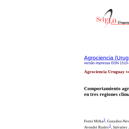
Agrociencia (Uru
versão impressa
ISSN
1510
Agrociencia Uruguay vo
Comportamiento agro
en tres regiones cli
1
Ferrer Milka
,
González-Nev
1
Avondet Rusley
, Salvarrey 