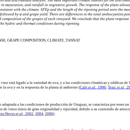
ns and discriminant analysis. The most important climate indexes for the discrimin
n maturation, and rainfall in vegetative growth. The response of the plant allowe
onsistent with the climate. SFEp and the length of the ripening period were the mos
, followed by
ψ
and grape yield. There are differences in the total anthocyanins pote
d composition of the grapes of each vineyard. We conclude that the plant respons
the hydric and thermal conditions during ripening.
SE, GRAPE COMPOSITION, CLIMATE, TANNAT
 vino está ligado a la variedad de uva, y a las condiciones climáticas y edáficas de
e la uva y en la respuesta de la planta al ambiente
(
Calò
et al.
, 1996
;
Tesic
et al
., 
 adaptada a las condiciones de producción de Uruguay, se caracteriza por tener u
ón de vinos tintos de gran originalidad y tipicidad, debido a su contenido de antoci
lez-Neves
et al
., 2002
,
2004
,
2006
).