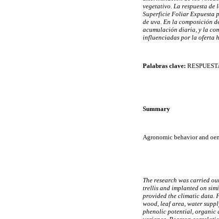
vegetativo. La respuesta de 
Superficie Foliar Expuesta p
de uva. En la composición de
acumulación diaria, y la com
influenciadas por la oferta 
Palabras clave:
RESPUESTA
Summary
Agronomic behavior and oeno
The research was carried ou
trellis and implanted on sim
provided the climatic data. 
wood, leaf area, water suppl
phenolic potential, organic 