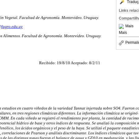
Traduç
Links rela
n Vegetal. Facultad de Agronomía. Montevideo. Uruguay.
Compartilh
Mais
fagro.edu.uy
Mais
os Alimentos. Facultad de Agronomía. Montevideo. Uruguay.
Permali
Recibido: 19/8/10 Aceptado: 8/2/11
n estudios en cuatro viñedos de la variedad Tannat injertada sobre SO4. Fueron c
ilares, en tres regiones climáticas diferentes. La información climática se originó
MM. En cada viñedo se registró el rendimiento por planta, la cantidad de racimos
l potencial hídrico de base y otros índices de respuesta. Se analizó la composición 
lifenólico, los ácidos orgánicos y el peso de la baya. Se utilizó el paquete estadís
a, correlaciones de Pearson y análisis discriminante. Los índices climáticos que tu
s de las distintas zonas fueron el balance de agua y GD10 en maduración, y las ll