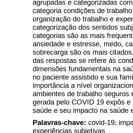
agrupadas e categorizadas com
categoria condições de trabalho
organização do trabalho e exper
categorização dos sentidos sub
categorias são as mais frequen
ansiedade e estresse, medo, can
sobrecarga são os mais citados
das respostas se refere às cond
dimensões fundamentais na saú
no paciente assistido e sua famí
importância a nível organizacion
ambientes de trabalho seguros 
gerada pelo COVID 19 expôs e 
saúde e seu impacto na saúde e
Palavras-chave:
covid-19; imp
experiências subjetivas