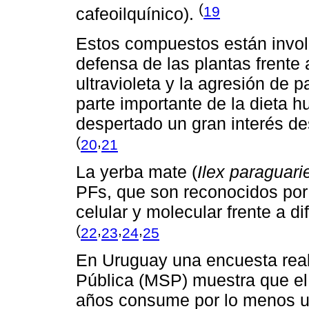
(
19
cafeoilquínico).
Estos compuestos están invo
defensa de las plantas frente
ultravioleta y la agresión de
parte importante de la dieta 
despertado un gran interés des
(
,
20
21
La yerba mate (
Ilex paraguari
PFs, que son reconocidos por 
celular y molecular frente a d
(
,
,
,
22
23
24
25
En Uruguay una encuesta reali
Pública (MSP) muestra que el
años consume por lo menos un