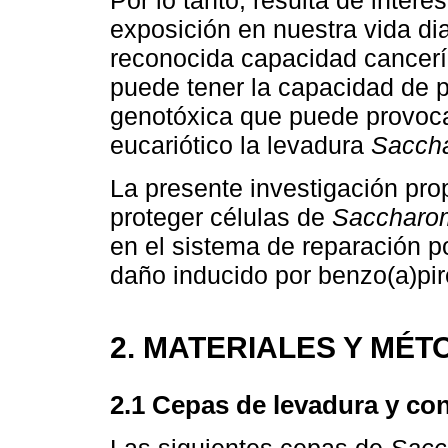
Por lo tanto, resulta de interé
exposición en nuestra vida di
reconocida capacidad canceríg
puede tener la capacidad de p
genotóxica que puede provoca
eucariótico la levadura
Saccha
La presente investigación pro
proteger células de
Saccharom
en el sistema de reparación p
daño inducido por benzo(a)pi
2. MATERIALES Y MÉ
2.1 Cepas de levadura y co
Las siguientes cepas de
Sacc