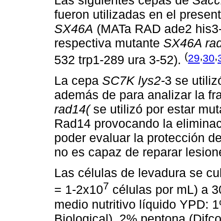
fueron utilizadas en el presen
SX46A
(MATa RAD ade2 his3-5
respectiva mutante
SX46A ra
(
,
,
29
30
532 trp1-289 ura 3-52).
La cepa
SC7K lys2-
3 se util
además de para analizar la fr
rad14(
se utilizó por estar mu
Rad14 provocando la eliminac
poder evaluar la protección d
no es capaz de reparar lesion
Las células de levadura se cu
7
= 1-2x10
células por mL) a 30
medio nutritivo líquido YPD: 
Biological), 2% peptona (Difco