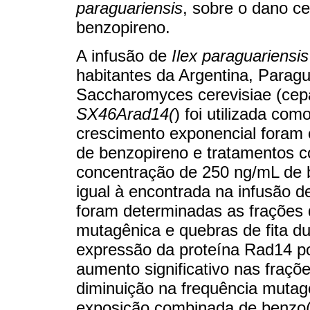
paraguariensis
, sobre o dano ce
benzopireno.
A infusão de
Ilex paraguariensis
habitantes da Argentina, Paragua
Saccharomyces cerevisiae (ce
SX46Arad14(
) foi utilizada co
crescimento exponencial foram
de benzopireno e tratamentos 
concentração de 250 ng/mL de b
igual à encontrada na infusão d
foram determinadas as frações 
mutagênica e quebras de fita 
expressão da proteína Rad14 po
aumento significativo nas fraç
diminuição na frequência muta
exposição combinada de benzo(a