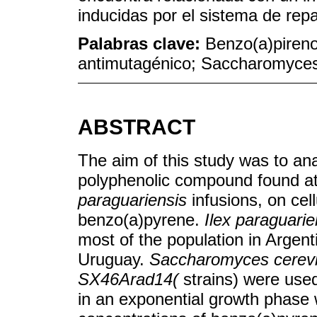
inducidas por el sistema de repa
Palabras clave:
Benzo(a)pireno
antimutagénico; Saccharomyces
ABSTRACT
The aim of this study was to ana
polyphenolic compound found at
paraguariensis
infusions, on ce
benzo(a)pyrene.
Ilex paraguarie
most of the population in Argent
Uruguay.
Saccharomyces cerevi
SX46Arad14(
strains) were use
in an exponential growth phase