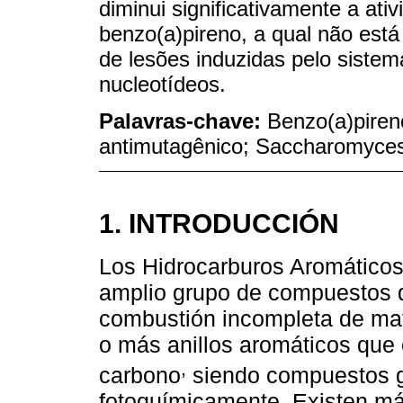
diminui significativamente a at
benzo(a)pireno, a qual não est
de lesões induzidas pelo sistem
nucleotídeos.
Palavras-chave:
Benzo(a)piren
antimutagênico; Saccharomyces
1. INTRODUCCIÓN
Los Hidrocarburos Aromáticos 
amplio grupo de compuestos q
combustión incompleta de ma
o más anillos aromáticos que
,
carbono
siendo compuestos ge
fotoquímicamente. Existen má