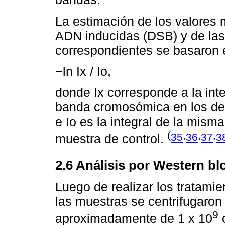
La estimación de los valores
ADN inducidas (DSB) y de las
correspondientes se basaron e
−ln Ix / Io,
donde Ix corresponde a la int
banda cromosómica en los de
e Io es la integral de la mis
(
,
,
,
35
36
37
3
muestra de control.
2.6 Análisis por Western blo
Luego de realizar los tratam
las muestras se centrifugaron 
9
aproximadamente de 1 x 10
c