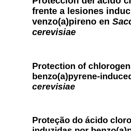
Protección del ácido c
frente a lesiones indu
venzo(a)pireno en
Sac
cerevisiae
Protection of chlorogen
benzo(a)pyrene-induced
cerevisiae
Proteção do ácido clor
induzidas por benzo(a)