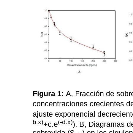
Figura 1:
A, Fracción de sobr
concentraciones crecientes d
ajuste exponencial decrecient
b.x)
(-d.x)
+c.e
). B, Diagramas d
sobrevida (S
) en los siguie