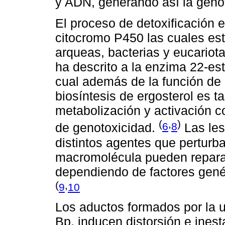
y ADN, generando así la geno
El proceso de detoxificación 
citocromo P450 las cuales es
arqueas, bacterias y eucariot
ha descrito a la enzima 22-es
cual además de la función de 
biosíntesis de ergosterol es 
metabolización y activación
(
,
)
6
8
de genotoxicidad.
Las les
distintos agentes que perturba
macromolécula pueden reparar
dependiendo de factores gené
(
,
9
10
Los aductos formados por la u
Bp, inducen distorsión e ines