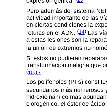
expresión génica.
Pero además del sistema NER
actividad importante de las v
en ciertas condiciones la exp
(
)
14
roturas en el ADN.
Las vía
a estas lesiones son la repa
la unión de extremos no hom
Si éstos no pudieran repararse
transformación maligna que pod
(
,
10
17
Los polifenoles (PFs) constit
secundarios más numerosos y
hidroxicinámico más abundant
clorogénico, el éster de ácido