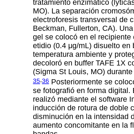
tratamiento enzimático (lytica
MO). La separación cromosóm
electroforesis transversal de
Beckman, Fullerton, CA). Una 
gel se colocó en el recipient
etidio (0.4 μg/mL) disuelto e
temperatura ambiente y proteg
decoloró en buffer TAFE 1X c
(Sigma St Louis, MO) durante 
,
35
36
Posteriormente se colocó
se fotografió en forma digital
realizó mediante el software 
inducción de rotura de doble
disminución en la intensidad 
aumento concomitante en la fl
bandas.