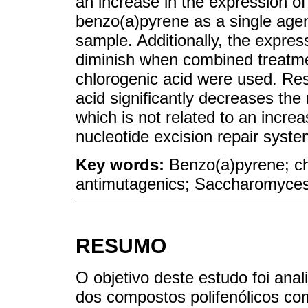
an increase in the expression o
benzo(a)pyrene as a single age
sample. Additionally, the expres
diminish when combined treatm
chlorogenic acid were used. Resu
acid significantly decreases the
which is not related to an incre
nucleotide excision repair syste
Key words:
Benzo(a)pyrene; ch
antimutagenics; Saccharomyces
RESUMO
O objetivo deste estudo foi anal
dos compostos polifenólicos co