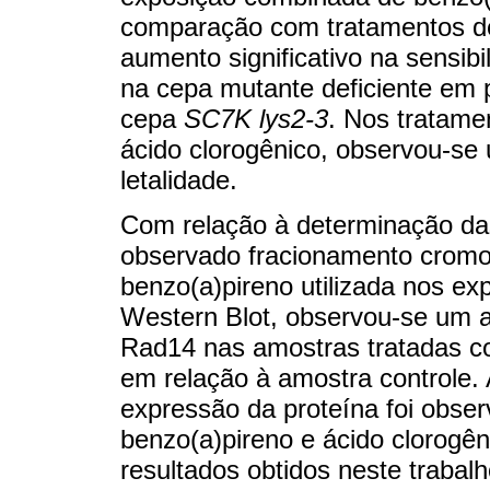
comparação com tratamentos de
aumento significativo na sensib
na cepa mutante deficiente em
cepa
SC7K lys2-3
. Nos tratame
ácido clorogênico, observou-se 
letalidade.
Com relação à determinação das
observado fracionamento crom
benzo(a)pireno utilizada nos exp
Western Blot, observou-se um 
Rad14 nas amostras tratadas c
em relação à amostra controle.
expressão da proteína foi obs
benzo(a)pireno e ácido clorogên
resultados obtidos neste trabal