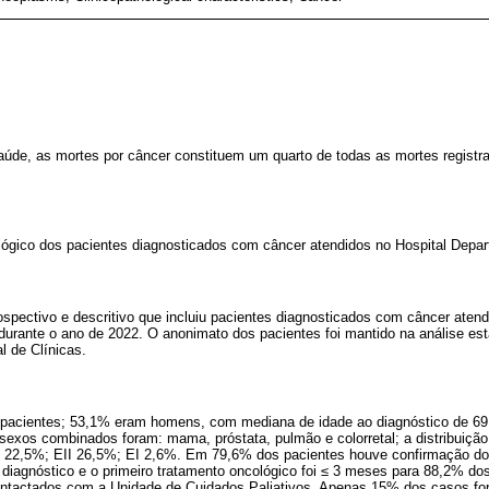
aúde, as mortes por câncer constituem um quarto de todas as mortes registr
ológico dos pacientes diagnosticados com câncer atendidos no Hospital Depar
ospectivo e descritivo que incluiu pacientes diagnosticados com câncer atend
urante o ano de 2022. O anonimato dos pacientes foi mantido na análise esta
l de Clínicas.
 pacientes; 53,1% eram homens, com mediana de idade ao diagnóstico de 6
exos combinados foram: mama, próstata, pulmão e colorretal; a distribuição p
I 22,5%; EII 26,5%; EI 2,6%. Em 79,6% dos pacientes houve confirmação do 
 diagnóstico e o primeiro tratamento oncológico foi ≤ 3 meses para 88,2% do
ntactados com a Unidade de Cuidados Paliativos. Apenas 15% dos casos fo