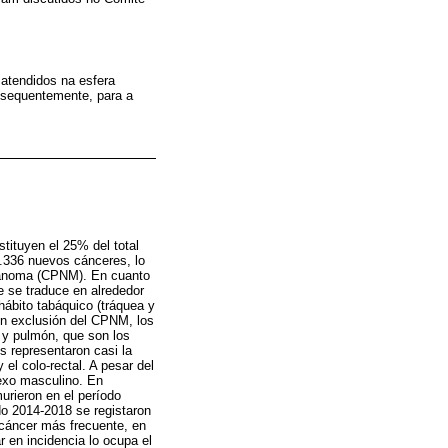
 atendidos na esfera
onsequentemente, para a
tituyen el 25% del total
5.336 nuevos cánceres, lo
elanoma (CPNM). En cuanto
e se traduce en alrededor
ábito tabáquico (tráquea y
 Con exclusión del CPNM, los
 y pulmón, que son los
s representaron casi la
 el colo-rectal. A pesar del
sexo masculino. En
rieron en el período
do 2014-2018 se registaron
cáncer más frecuente, en
r en incidencia lo ocupa el