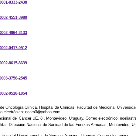
-0001-8333-2438
-0002-4551-3980
-0002-4964-3133
-0002-0417-0512
-0002-8615-8639
-0003-3758-2545
-0002-0518-1854
 de Oncología Clínica, Hospital de Clínicas, Facultad de Medicina, Universida
eo electrónico: ncam3@yahoo.com
acional del Cáncer UE. 8 , Montevideo, Uruguay. Correo electrónico: noelias
litar. Dirección Nacional de Sanidad de las Fuerzas Armadas, Montevideo, Ur
 Hospital Departamental de Soriano. Soriano, Uruguay. Correo electrónico: