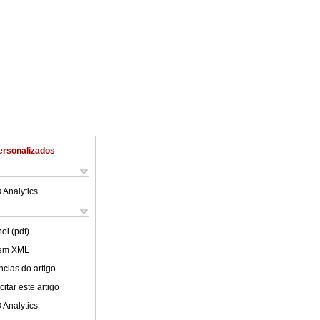
ersonalizados
 Analytics
ol (pdf)
 em XML
cias do artigo
itar este artigo
 Analytics