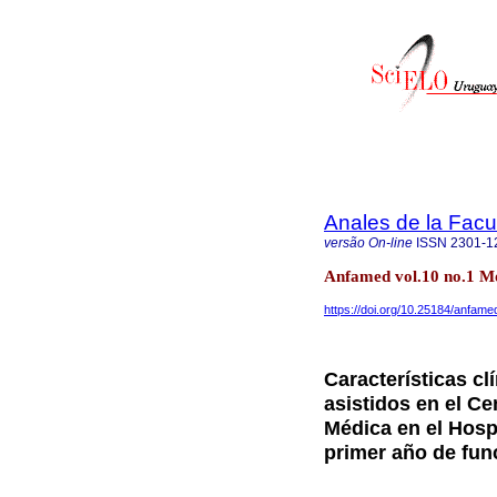
Anales de la Facu
versão On-line
ISSN
2301-1
Anfamed vol.10 no.1 M
https://doi.org/10.25184/anfa
Características cl
asistidos en el C
Médica en el Hosp
primer año de fun