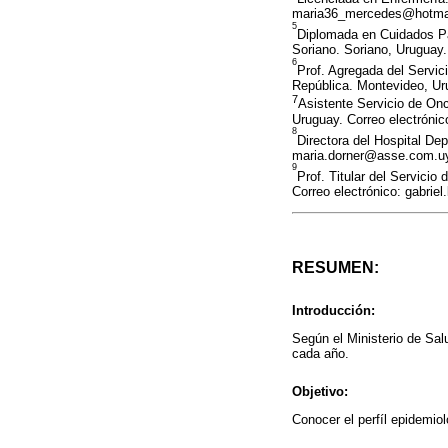
maria36_mercedes@hotma
5
Diplomada en Cuidados Pal
Soriano. Soriano, Uruguay
6
Prof. Agregada del Servic
República. Montevideo, Ur
7
Asistente Servicio de Onc
Uruguay. Correo electróni
8
Directora del Hospital Dep
maria.dorner@asse.com.u
9
Prof. Titular del Servicio
Correo electrónico: gabrie
RESUMEN:
Introducción:
Según el Ministerio de Sal
cada año.
Objetivo:
Conocer el perfíl epidemio