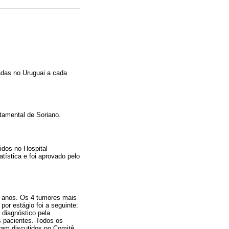
adas no Uruguai a cada
tamental de Soriano.
idos no Hospital
tística e foi aprovado pelo
9 anos. Os 4 tumores mais
or estágio foi a seguinte:
diagnóstico pela
s pacientes. Todos os
ram discutidos no Comitê