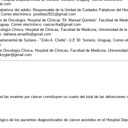
il.com
iativos del adulto. Responsable de la Unidad de Cuidados Paliativos del Ho
. Correo electrónico: joselibar2021@gmail.com
io de Oncología. Hospital de Clínicas “Dr. Manuel Quintela”. Facultad de Medi
uguay. Correo electrónico: cascecilia@gmail.com
ología Clínica, Hospital de Clínicas, Facultad de Medicina, Universidad de l
co: dahiana.amarillo@gmail.com
artamental de Soriano - "Zoilo A. Chelle"- U.E 30. Soriano, Uruguay. Correo el
y
 de Oncología Clínica, Hospital de Clínicas, Facultad de Medicina, Universida
l.krygier@gmail.com
ud las muertes por cáncer constituyen un cuarto del total de las defunciones 
lógico de los pacientes diagnosticados de cáncer asistidos en el Hospital Dep