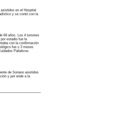
asistidos en el Hospital
dístico y se contó con la
de 69 años. Los 4 tumores
por estadio fue la
ntaba con la confirmación
cológico fue ≤ 3 meses
Cuidados Paliativos.
dente de Soriano asistidos
ción y por ende a la