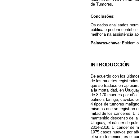
de Tumores.
Conclusões:
Os dados analisados ​​perm
pública e podem contribuir
melhoria na assistência ao
Palavras-chave:
Epidemiol
INTRODUCCIÓN
De acuerdo con los últimos
de las muertes registradas
que se traduce en aproxim
a la mortalidad, en Urugua
de 8.170 muertes por año.
pulmón, laringe, cavidad or
4 tipos de tumores maligno
mismos que se registran en
mitad de los cánceres. El c
mantenido descenso de la m
Uruguay, el cáncer de pul
2014-2018. El cáncer de ma
1975 casos nuevos por año
el sexo femenino, es el cá