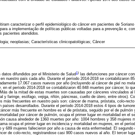
itiram caracterizar o perfil epidemiológico do câncer em pacientes de Soriano
 para a implementação de políticas públicas voltadas para a prevenção e, c
s pacientes atendidos.
ogia; neoplasias; Características clinicopatológicas; Câncer
1
)
 datos difundidos por el Ministerio de Salud
las defunciones por cáncer cons
 en nuestro país cada año. Durante el período 2014-2018 se contabilizaron 8
adamente 17.067 casos nuevos por año (incluyendo al cáncer de piel no m
y, en el período 2014-2018 se contabilizaron 40.848 muertes por cáncer, lo qu
 Más de la mitad de estas muertes son causadas por cánceres vinculados al h
al y faringe, esófago, vejiga, riñón, páncreas, cuello de útero, entre otros).
s más frecuentes en nuestro país son: cáncer de mama, próstata, colo-recto
 países desarrollados. Durante el período 2014-2018 estos 4 tipos de tumore
áncer más frecuente en hombre es el de próstata, seguido por el de pulmón y
ortalidad por cáncer de pulmón, ocupa el primer lugar en mortalidad en el 
món causa alrededor de 1360 muertes por año: 1004 hombres y 358 mujeres mu
ma ocupa el primer lugar en incidencia y mortalidad en mujeres, en el perío
 y 689 mujeres fallecieron por año a causa de esta enfermedad. El segundo 
ncer de colo-recto, registrandose casi 900 casos nuevos al año. El tercer luga