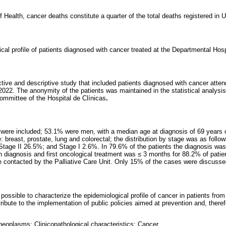
f Health, cancer deaths constitute a quarter of the total deaths registered in
ical profile of patients diagnosed with cancer treated at the Departmental Hosp
ctive and descriptive study that included patients diagnosed with cancer atte
 2022. The anonymity of the patients was maintained in the statistical analys
ommittee of the Hospital de Clínicas
.
s were included; 53.1% were men, with a median age at diagnosis of 69 years 
 breast, prostate, lung and colorectal; the distribution by stage was as foll
 Stage II 26.5%; and Stage I 2.6%. In 79.6% of the patients the diagnosis was
diagnosis and first oncological treatment was ≤ 3 months for 88.2% of patien
e contacted by the Palliative Care Unit. Only 15% of the cases were discuss
ossible to characterize the epidemiological profile of cancer in patients from
ibute to the implementation of public policies aimed at prevention and, theref
neoplasms; Clinicopathological characteristics; Cancer