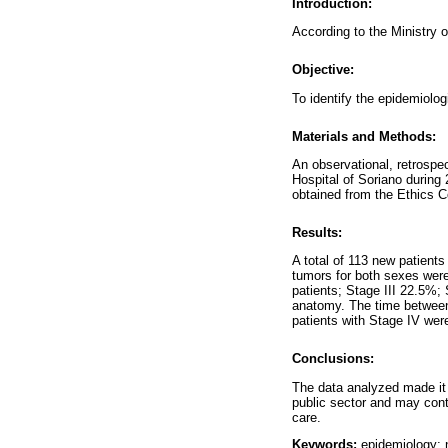
Introduction:
According to the Ministry o
Objective:
To identify the epidemiolog
Materials and Methods:
An observational, retrospe
Hospital of Soriano during
obtained from the Ethics C
Results:
A total of 113 new patient
tumors for both sexes were:
patients; Stage III 22.5%;
anatomy. The time between 
patients with Stage IV wer
Conclusions:
The data analyzed made it p
public sector and may contr
care.
Keywords:
epidemiology; 