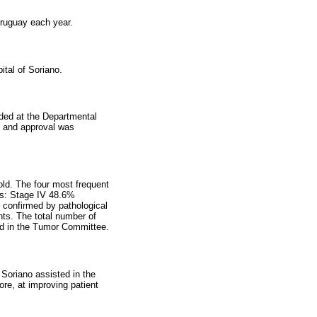
 Uruguay each year.
ital of Soriano.
nded at the Departmental
is and approval was
old. The four most frequent
ows: Stage IV 48.6%
 confirmed by pathological
ts. The total number of
ed in the Tumor Committee.
 Soriano assisted in the
ore, at improving patient