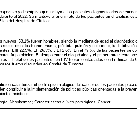
rospectivo y descriptivo que incluyó a los pacientes diagnosticados de cáncer 
urante el 2022. Se mantuvo el anonimato de los pacientes en el análisis esta
tica del Hospital de Clínicas.
es nuevos; 53.1% fueron hombres, siendo la mediana de edad al diagnóstico 
sexos reunidos fueron: mama, próstata, pulmón y colo-recto; la distribución 
entes; EIII 22.5%; EII 26.5%; y EI 2.6%. En el 79.6% de las pacientes se co
natomía patológica. El tiempo entre el diagnóstico y el primer tratamiento on
ntes. El total de los pacientes con EIV fueron contactados con la Unidad de 
casos fueron discutidos en Comité de Tumores.
tieron caracterizar el perfil epidemiológico del cáncer de los pacientes proce
en contribuir a la implementación de políticas públicas orientadas a la preven
ientes asistidos.
ogía; Neoplasmas; Características clínico-patológicas; Cáncer