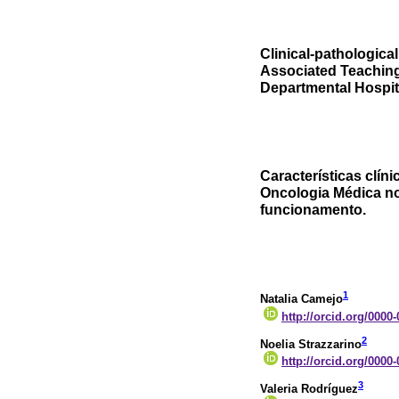
Clinical-pathological
Associated Teaching
Departmental Hospital
Características clí
Oncologia Médica no
funcionamento.
1
Natalia Camejo
http://orcid.org/0000
2
Noelia Strazzarino
http://orcid.org/0000
3
Valeria Rodríguez