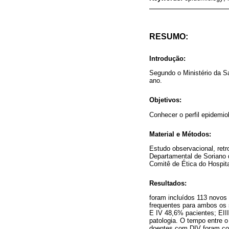
RESUMO:
Introdução:
Segundo o Ministério da S
ano.
Objetivos:
Conhecer o perfil epidemi
Material e Métodos:
Estudo observacional, retr
Departamental de Soriano d
Comitê de Ética do Hospita
Resultados:
foram incluídos 113 novos
frequentes para ambos os s
E IV 48,6% pacientes; EII
patologia. O tempo entre o
doentes com DIV foram co