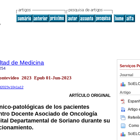
ltad de Medicina
Serviços P
254
Journal
ontevideo 2023 Epub 01-Jun-2023
SciELO
med2023v10n1a12
Artigo
ARTÍCULO ORIGINAL
Espanh
ínico-patológicas de los pacientes
Artigo
entro Docente Asociado de Oncología
Referên
ital Departamental de Soriano durante su
Como c
cionamiento.
SciELO