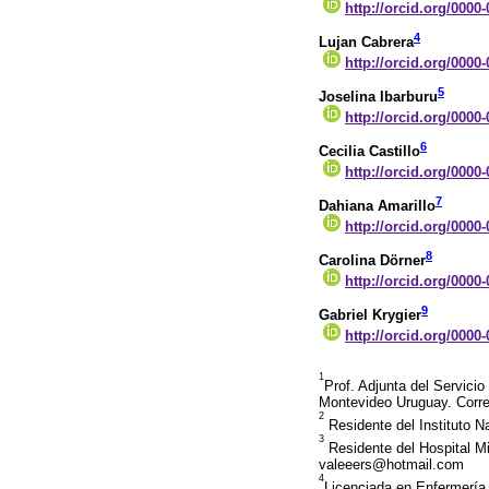
http://orcid.org/0000
4
Lujan Cabrera
http://orcid.org/0000
5
Joselina Ibarburu
http://orcid.org/0000
6
Cecilia Castillo
http://orcid.org/0000
7
Dahiana Amarillo
http://orcid.org/0000
8
Carolina Dörner
http://orcid.org/0000
9
Gabriel Krygier
http://orcid.org/0000
1
Prof. Adjunta del Servicio
Montevideo Uruguay. Corr
2
Residente del Instituto N
3
Residente del Hospital Mi
valeeers@hotmail.com
4
Licenciada en Enfermería.