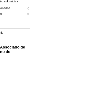
ão automática
cionados
ar
nk
e Associado de
ano de