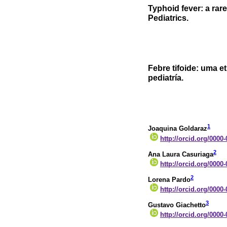
Typhoid fever: a rare
Pediatrics.
Febre tifoide: uma e
pediatría.
1
Joaquina Goldaraz
http://orcid.org/0000
2
Ana Laura Casuriaga
http://orcid.org/0000
2
Lorena Pardo
http://orcid.org/0000
3
Gustavo Giachetto
http://orcid.org/0000