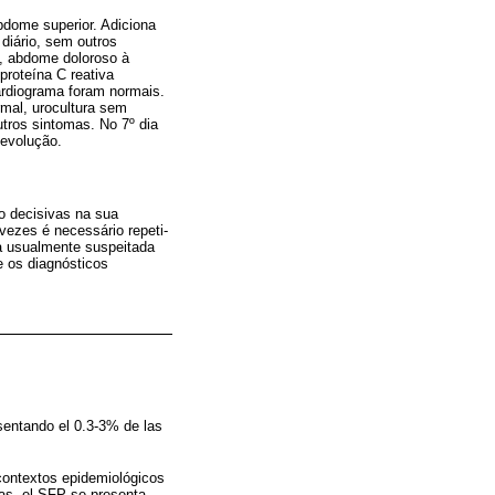
dome superior. Adiciona
 diário, sem outros
al, abdome doloroso à
proteína C reativa
ardiograma foram normais.
rmal, urocultura sem
tros sintomas. No 7º dia
 evolução.
o decisivas na sua
vezes é necessário repeti-
ja usualmente suspeitada
e os diagnósticos
esentando el 0.3-3% de las
n contextos epidemiológicos
tas, el SFP se presenta