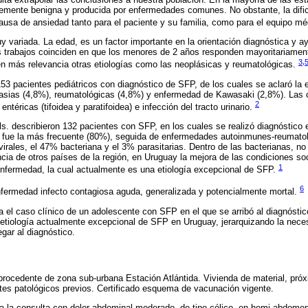
emente benigna y producida por enfermedades comunes. No obstante, la dificu
causa de ansiedad tanto para el paciente y su familia, como para el equipo m
y variada. La edad, es un factor importante en la orientación diagnóstica y a
os trabajos coinciden en que los menores de 2 años responden mayoritariamen
3
,
n más relevancia otras etiologías como las neoplásicas y reumatológicas.
153 pacientes pediátricos con diagnóstico de SFP, de los cuales se aclaró la 
lasias (4,8%), reumatológicas (4,8%) y enfermedad de Kawasaki (2,8%). Las
2
entéricas (tifoidea y paratifoidea) e infección del tracto urinario.
s. describieron 132 pacientes con SFP, en los cuales se realizó diagnóstico e
a fue la más frecuente (80%), seguida de enfermedades autoinmunes-reumatol
irales, el 47% bacteriana y el 3% parasitarias. Dentro de las bacterianas, no
encia de otros países de la región, en Uruguay la mejora de las condiciones s
1
enfermedad, la cual actualmente es una etiología excepcional de SFP.
6
enfermedad infecto contagiosa aguda, generalizada y potencialmente mortal.
 el caso clínico de un adolescente con SFP en el que se arribó al diagnóstico 
 etiología actualmente excepcional de SFP en Uruguay, jerarquizando la nece
gar al diagnóstico.
procedente de zona sub-urbana Estación Atlántida. Vivienda de material, pró
tes patológicos previos. Certificado esquema de vacunación vigente.
 la consulta con dolor abdominal moderado, de tipo cólico, en hemi-abdomen s