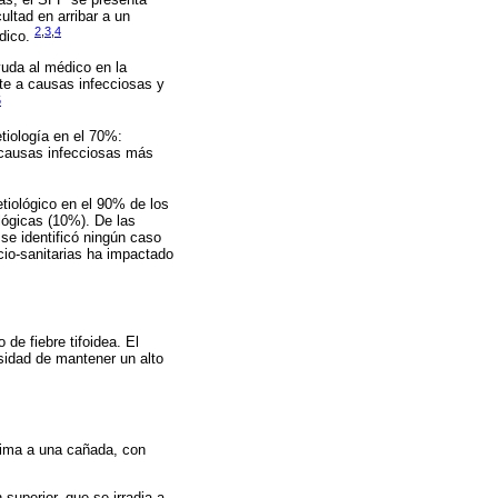
ltad en arribar a un
2
,
3
,
4
édico.
yuda al médico en la
te a causas infecciosas y
5
etiología en el 70%:
 causas infecciosas más
tiológico en el 90% de los
ógicas (10%). De las
 se identificó ningún caso
ocio-sanitarias ha impactado
de fiebre tifoidea. El
sidad de mantener un alto
xima a una cañada, con
uperior, que se irradia a