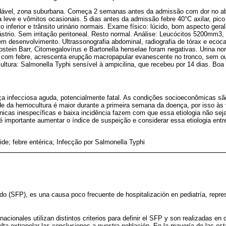
udável, zona suburbana. Começa 2 semanas antes da admissão com dor no ab
 leve e vômitos ocasionais. 5 dias antes da admissão febre 40°C axilar, pico
o inferior e trânsito urinário normais. Exame físico: lúcido, bom aspecto ger
strio. Sem irritação peritoneal. Resto normal. Análise: Leucócitos 5200mm3, 
m desenvolvimento. Ultrassonografia abdominal, radiografia de tórax e ecoc
pstein Barr, Citomegalovírus e Bartonella henselae foram negativas. Urina no
 com febre, acrescenta erupção macropapular evanescente no tronco, sem ou
ltura: Salmonella Typhi sensível à ampicilina, que recebeu por 14 dias. Boa
nça infecciosa aguda, potencialmente fatal. As condições socioeconômicas sã
de da hemocultura é maior durante a primeira semana da doença, por isso às 
nicas inespecíficas e baixa incidência fazem com que essa etiologia não se
 importante aumentar o índice de suspeição e considerar essa etiologia entr
oide; febre entérica; Infecção por Salmonella Typhi
ado (SFP), es una causa poco frecuente de hospitalización en pediatría, repr
rnacionales utilizan distintos criterios para definir el SFP y son realizadas e
culta extrapolar las conclusiones a nuestra población. En la mayoría de las es