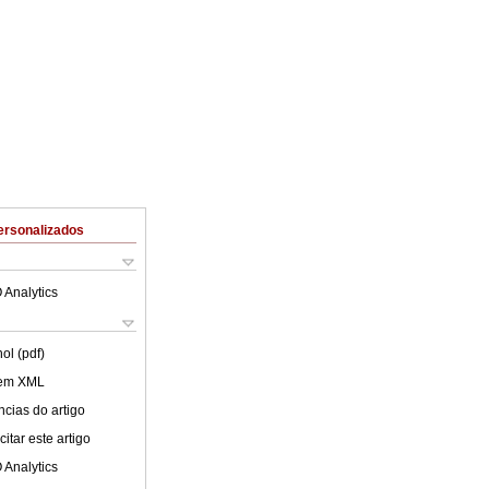
ersonalizados
 Analytics
ol (pdf)
 em XML
cias do artigo
itar este artigo
 Analytics