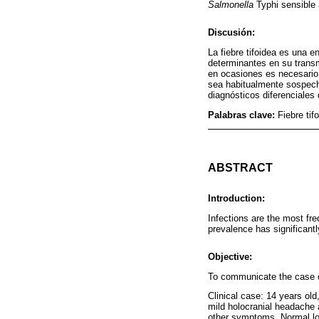
Salmonella
Typhi sensible 
Discusión:
La fiebre tifoidea es una
determinantes en su transm
en ocasiones es necesario 
sea habitualmente sospecha
diagnósticos diferenciales
Palabras clave:
Fiebre tif
ABSTRACT
Introduction:
Infections are the most fre
prevalence has significant
Objective:
To communicate the case of
Clinical case: 14 years ol
mild holocranial headache 
other symptoms. Normal low