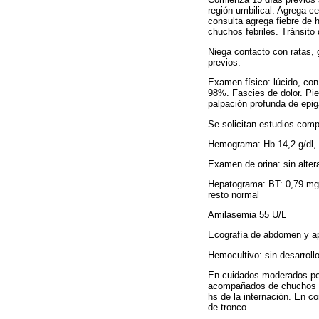
región umbilical. Agrega c
consulta agrega fiebre de 
chuchos febriles. Tránsito 
Niega contacto con ratas, 
previos.
Examen físico: lúcido, con
98%. Fascies de dolor. Pie
palpación profunda de epiga
Se solicitan estudios com
Hemograma: Hb 14,2 g/dl
Examen de orina: sin alter
Hepatograma: BT: 0,79 mg/
resto normal
Amilasemia 55 U/L
Ecografía de abdomen y apa
Hemocultivo: sin desarroll
En cuidados moderados pers
acompañados de chuchos fe
hs de la internación. En c
de tronco.