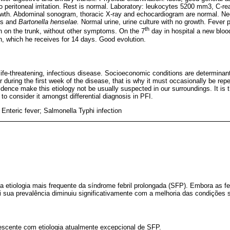
o peritoneal irritation. Rest is normal. Laboratory: leukocytes 5200 mm3, C-re
owth. Abdominal sonogram, thoracic X-ray and echocardiogram are normal. Neg
us and
Bartonella henselae.
Normal urine, urine culture with no growth. Fever 
th
 on the trunk, without other symptoms. On the 7
day in hospital a new blo
in, which he receives for 14 days. Good evolution.
life-threatening, infectious disease. Socioeconomic conditions are determinant
er during the first week of the disease, that is why it must occasionally be repe
dence make this etiology not be usually suspected in our surroundings. It is t
to consider it amongst differential diagnosis in PFI.
 Enteric fever; Salmonella Typhi infection
a etiologia mais frequente da síndrome febril prolongada (SFP). Embora as f
 sua prevalência diminuiu significativamente com a melhoria das condições s
escente com etiologia atualmente excepcional de SFP.