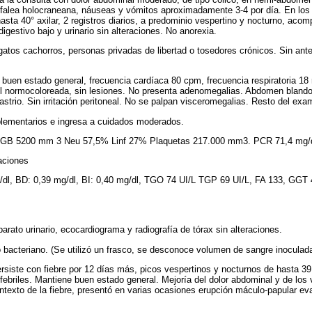
efalea holocraneana, náuseas y vómitos aproximadamente 3-4 por día. En los 
hasta 40° axilar, 2 registros diarios, a predominio vespertino y nocturno, ac
digestivo bajo y urinario sin alteraciones. No anorexia.
gatos cachorros, personas privadas de libertad o tosedores crónicos. Sin ant
 buen estado general, frecuencia cardíaca 80 cpm, frecuencia respiratoria 18
l normocoloreada, sin lesiones. No presenta adenomegalias. Abdomen blando,
strio. Sin irritación peritoneal. No se palpan visceromegalias. Resto del exa
plementarios e ingresa a cuidados moderados.
, GB 5200 mm 3 Neu 57,5% Linf 27% Plaquetas 217.000 mm3. PCR 71,4 mg/
aciones
dl, BD: 0,39 mg/dl, BI: 0,40 mg/dl, TGO 74 UI/L TGP 69 UI/L, FA 133, GGT 
rato urinario, ecocardiograma y radiografía de tórax sin alteraciones.
o bacteriano. (Se utilizó un frasco, se desconoce volumen de sangre inoculada
iste con fiebre por 12 días más, picos vespertinos y nocturnos de hasta 39.
briles. Mantiene buen estado general. Mejoría del dolor abdominal y de los 
ontexto de la fiebre, presentó en varias ocasiones erupción máculo-papular ev