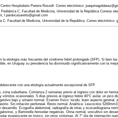
. Centro Hospitalario Pereira Rossell. Correo electrónico: joaquinagoldaraz@
a Pediátrica C, Facultad de Medicina, Universidad de la República Correos ele
m, l.pardocasaretto@gmail.com
ica C, Facultad de Medicina, Universidad de la República. Correo electrónico
 la etiología más frecuente del síndrome febril prolongado (SFP). Si bien las
ble, en Uruguay su prevalencia ha disminuido significativamente con la mejo
dolescente con una etiología actualmente excepcional de SFP.
o, zona suburbana. Comienza 2 semanas previo al ingreso con dolor en hemi
 vómitos ocasionales. 5 días previos al ingreso fiebre 40°C axilar, un pico dia
igestivo bajo y urinario normal. Examen físico: lúcido, buen aspecto general,
strio. Sin irritación peritoneal. Resto normal. Analítica: Leucocitos 5200mm3
 desarrollo. Ecografía abdominal, radiografía de tórax y ecocardiograma nor
galovirus, y
Bartonella henselae
negativas. Orina normal, urocultivo sin desarr
lar evanescente en tronco, sin otros síntomas. Al 7° día de internación nue