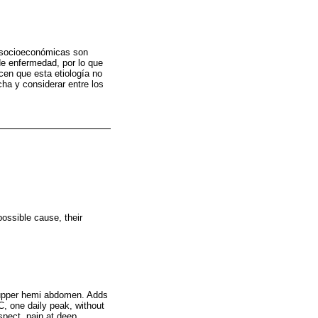
s socioeconómicas son
de enfermedad, por lo que
cen que esta etiología no
ha y considerar entre los
possible cause, their
n upper hemi abdomen. Adds
C, one daily peak, without
spect, pain at deep