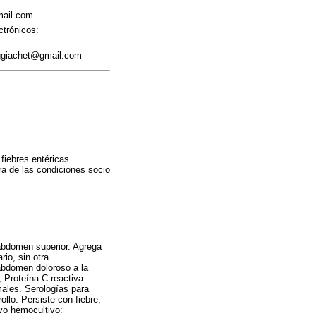
gmail.com
ctrónicos:
: ggiachet@gmail.com
 fiebres entéricas
ra de las condiciones socio
abdomen superior. Agrega
rio, sin otra
 abdomen doloroso a la
, Proteína C reactiva
males. Serologías para
ollo. Persiste con fiebre,
vo hemocultivo: