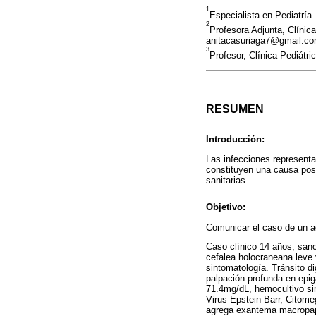
1
Especialista en Pediatría
2
Profesora Adjunta, Clínic
anitacasuriaga7@gmail.co
3
Profesor, Clínica Pediátr
RESUMEN
Introducción:
Las infecciones representan
constituyen una causa posi
sanitarias.
Objetivo:
Comunicar el caso de un a
Caso clínico 14 años, san
cefalea holocraneana leve y
sintomatología. Tránsito d
palpación profunda en epiga
71.4mg/dL, hemocultivo sin
Virus Epstein Barr, Citome
agrega exantema macropapu