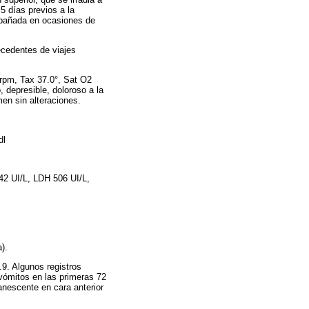
5 días previos a la
ompañada en ocasiones de
ecedentes de viajes
 rpm, Tax 37.0°, Sat O2
 depresible, doloroso a la
men sin alteraciones.
dl
42 UI/L, LDH 506 UI/L,
).
9. Algunos registros
vómitos en las primeras 72
anescente en cara anterior