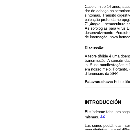
Caso clínico 14 anos, sa
dor de cabeça holocraniana
sintomas. Trânsito digestiv
palpação profunda no epigá
71,4mg/dL, hemocultura se
As sorologias para vírus E
desenvolvimento. Persiste
de internação, nova hemocu
Discussão:
A febre tifóide é uma doe
transmissão. A sensibilida
la. Suas manifestações clí
em nosso meio. Portanto, é
diferenciais da SFP.
Palavras-chave:
Febre tif
INTRODUCCIÓN
El síndrome febril prolong
1
,
2
mismas.
Las series pediátricas inte
muy distintos, lo cual difi