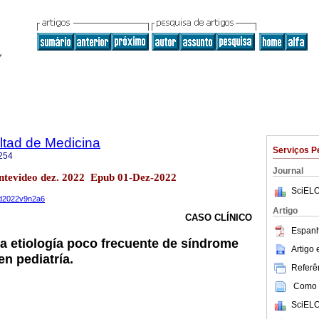
ltad de Medicina
Serviços P
254
Journal
ntevideo dez. 2022 Epub 01-Dez-2022
SciELO
med2022v9n2a6
Artigo
CASO CLÍNICO
Espanh
na etiología poco frecuente de síndrome
Artigo
en pediatría.
Referên
Como c
SciELO