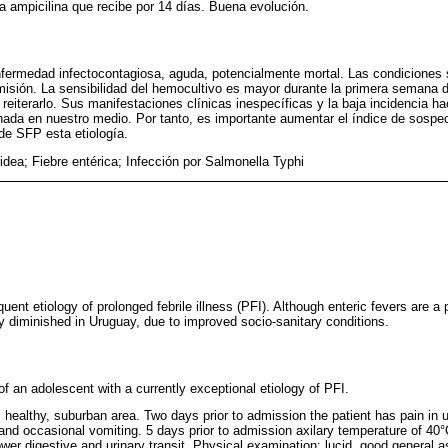
a ampicilina que recibe por 14 días. Buena evolución.
 enfermedad infectocontagiosa, aguda, potencialmente mortal. Las condicione
isión. La sensibilidad del hemocultivo es mayor durante la primera semana 
reiterarlo. Sus manifestaciones clínicas inespecíficas y la baja incidencia ha
da en nuestro medio. Por tanto, es importante aumentar el índice de sospec
 de SFP esta etiología.
oidea; Fiebre entérica; Infección por Salmonella Typhi
quent etiology of prolonged febrile illness (PFI). Although enteric fevers are a 
ly diminished in Uruguay, due to improved socio-sanitary conditions.
 an adolescent with a currently exceptional etiology of PFI.
d, healthy, suburban area. Two days prior to admission the patient has pain i
and occasional vomiting. 5 days prior to admission axilary temperature of 40°
er digestive and urinary transit. Physical examination: lucid, good general a