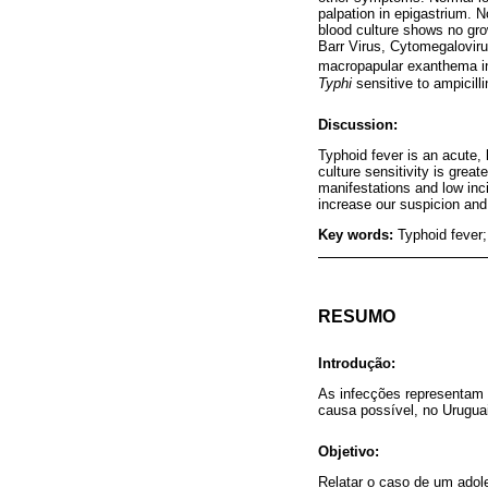
palpation in epigastrium. N
blood culture shows no gr
Barr Virus, Cytomegalovir
macropapular exanthema in
Typhi
sensitive to ampicill
Discussion:
Typhoid fever is an acute, 
culture sensitivity is great
manifestations and low inci
increase our suspicion and 
Key words:
Typhoid fever;
RESUMO
Introdução:
As infecções representam 
causa possível, no Uruguai
Objetivo:
Relatar o caso de um adol