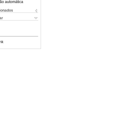
ão automática
cionados
ar
nk