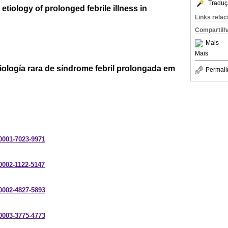
Traduç
 etiology of prolonged febrile illness in
Links rela
Compartilh
Mais
Mais
tiología rara de síndrome febril prolongada em
Permali
-0001-7023-9971
-0002-1122-5147
-0002-4827-5893
-0003-3775-4773