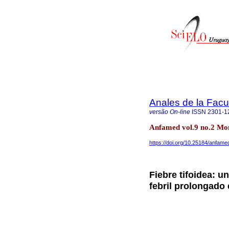
Anales de la Facu
versão On-line
ISSN
2301-1
Anfamed vol.9 no.2 Mo
https://doi.org/10.25184/anfa
Fiebre tifoidea: u
febril prolongado 