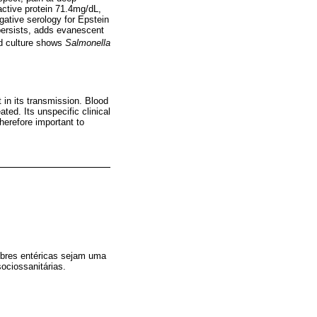
active protein 71.4mg/dL,
ative serology for Epstein
persists, adds evanescent
od culture shows
Salmonella
 in its transmission. Blood
ated. Its unspecific clinical
herefore important to
ebres entéricas sejam uma
ociossanitárias.