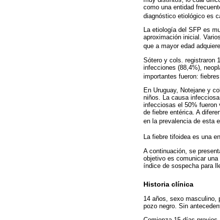
como una entidad frecuent
diagnóstico etiológico es 
La etiología del SFP es mu
aproximación inicial. Vari
que a mayor edad adquiere
Sótero y cols. registraron 
infecciones (88,4%), neop
importantes fueron: fiebres 
En Uruguay, Notejane y col
niños. La causa infeccios
infecciosas el 50% fueron v
de fiebre entérica. A difer
en la prevalencia de esta 
La fiebre tifoidea es una 
A continuación, se presenta
objetivo es comunicar una
índice de sospecha para lle
Historia clínica
14 años, sexo masculino, 
pozo negro. Sin anteceden
Comienza 15 días previos a