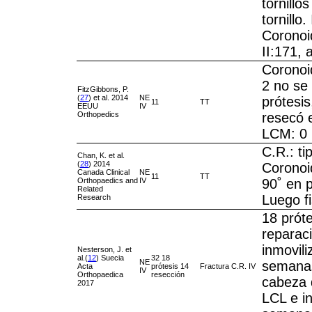
tornillos
tornillo.
Coronoid
II:171, 
Coronoid
2 no se
FitzGibbons, P.
(
27
) et al. 2014
NE
prótesis
11
TT
EEUU
IV
Orthopedics
resecó 
LCM: 0
C.R.: tip
Chan, K. et al.
(
28
) 2014
Coronoid
Canada Clinical
NE
11
TT
Orthopaedics and
IV
90˚ en 
Related
Luego fi
Research
18 prót
reparac
inmovili
Nesterson, J. et
al.(
12
) Suecia
32 18
NE
semanas
Acta
prótesis 14
Fractura C.R. IV
IV
Orthopaedica
resección
cabeza 
2017
LCL e in