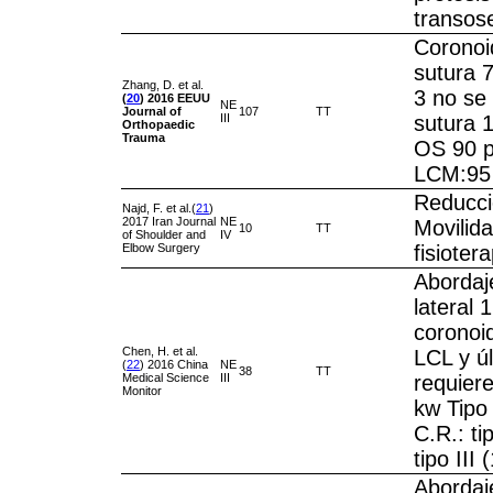
transos
Coronoid
sutura 7
Zhang, D. et al.
3 no se
(
20
)
2016
EEUU
NE
Journal of
107
TT
III
sutura 1
Orthopaedic
Trauma
OS 90 p
LCM:95 n
Reducci
Najd, F. et al.(
21
)
2017 Iran Journal
NE
Movilid
10
TT
of Shoulder and
IV
Elbow Surgery
fisioter
Abordaj
lateral 
coronoi
Chen, H. et al.
LCL y ú
(
22
) 2016 China
NE
38
TT
Medical Science
III
requiere
Monitor
kw Tipo I
C.R.: ti
tipo III
Abordaje