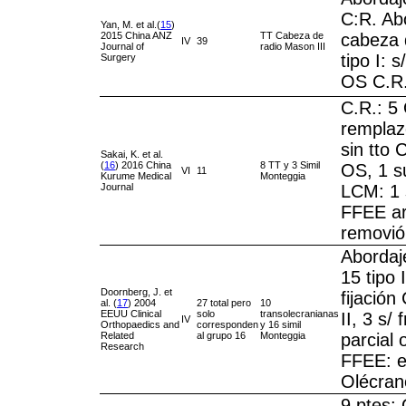
C:R. Ab
Yan, M. et al.(
15
)
2015 China ANZ
TT Cabeza de
cabeza 
IV
39
Journal of
radio Mason III
tipo I: s
Surgery
OS C.R.
C.R.: 5 
remplazo
sin tto 
Sakai, K. et al.
(
16
) 2016 China
8 TT y 3 Simil
OS, 1 s
VI
11
Kurume Medical
Monteggia
Journal
LCM: 1 
FFEE ar
removió
Abordaj
15 tipo I
Doornberg, J. et
fijación 
al. (
17
) 2004
27 total pero
10
EEUU Clinical
solo
transolecranianas
II, 3 s/
IV
Orthopaedics and
corresponden
y 16 simil
Related
al grupo 16
Monteggia
parcial 
Research
FFEE: e
Olécrano
9 ptes: