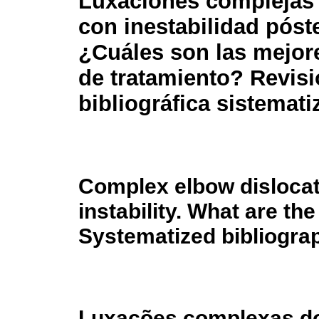
Luxaciones complejas
con inestabilidad póste
¿Cuáles son las mejor
de tratamiento? Revis
bibliográfica sistemati
Complex elbow dislocati
instability. What are th
Systematized bibliograp
Luxações complexas do