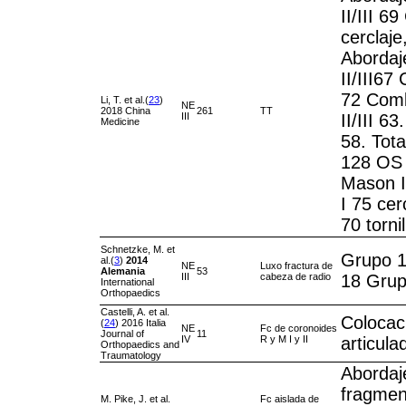
II/III 6
cerclaje,
Abordaj
II/III67 
72 Comb
Li, T. et al.(
23
)
NE
2018 China
261
TT
III
II/III 63
Medicine
58. Tota
128 OS c
Mason II
I 75 cerc
70 tornil
Schnetzke, M. et
Grupo 1
al.(
3
)
2014
NE
Luxo fractura de
Alemania
53
III
cabeza de radio
18 Grup
International
Orthopaedics
Castelli, A. et al.
Colocaci
(
24
) 2016 Italia
NE
Fc de coronoides
Journal of
11
IV
R y M I y II
articula
Orthopaedics and
Traumatology
Abordaj
fragment
M. Pike, J. et al.
Fc aislada de