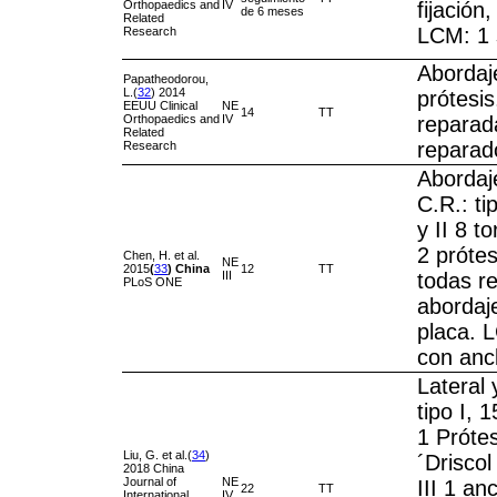
Orthopaedics and
IV
fijación
de 6 meses
Related
LCM: 1 
Research
Abordaje
Papatheodorou,
L.(
32
) 2014
prótesi
EEUU Clinical
NE
14
TT
Orthopaedics and
IV
reparada
Related
reparad
Research
Abordaje
C.R.: tip
y II 8 to
2 prótes
Chen, H. et al.
NE
2015
(
33
)
China
12
TT
III
todas r
PLoS ONE
abordaj
placa. 
con anc
Lateral
tipo I, 1
1 Próte
Liu, G. et al.(
34
)
´Driscol 
2018 China
Journal of
NE
III 1 an
22
TT
International
IV