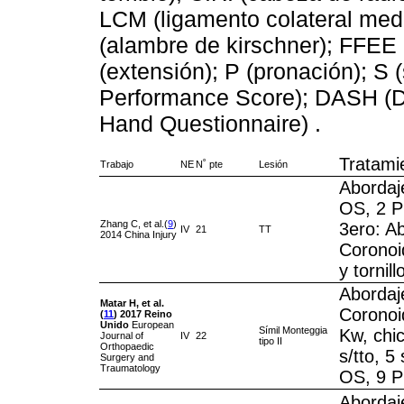
LCM (ligamento colateral media
(alambre de kirschner); FFEE (
(extensión); P (pronación); 
Performance Score); DASH (Dis
Hand Questionnaire) .
Tratami
Trabajo
NE
N˚ pte
Lesión
Abordaj
OS, 2 P
Zhang C, et al.(
9
)
3ero: Ab
IV
21
TT
2014 China Injury
Coronoid
y tornil
Abordaje
Matar H, et al.
Coronoid
(
11
)
2017
Reino
Unido
European
Símil Monteggia
Kw, chic
Journal of
IV
22
tipo II
Orthopaedic
s/tto, 5
Surgery and
Traumatology
OS, 9 P
Abordaje