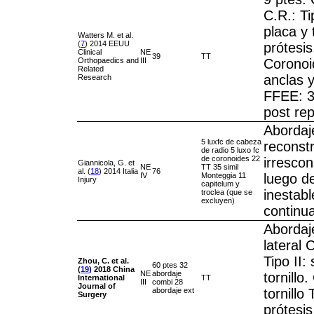
C.R.: Ti
placa y 
Watters M. et al.
(
7
) 2014 EEUU
prótesis
Clinical
NE
39
TT
Orthopaedics and
III
Coronoi
Related
anclas 
Research
FFEE: 3 
post rep
Abordaje:
5 luxfc de cabeza
reconstr
de radio 5 luxo fc
de coronoides 22
irrescon
Giannicola, G. et
NE
TT 35 simil
al. (
18
) 2014 Italia
76
IV
Monteggia 11
luego de
Injury
capitelum y
inestab
troclea (que se
excluyen)
continu
Abordaje
lateral 
Tipo II:
Zhou, C. et al.
60 ptes 32
(
19
)
2018
China
NE
abordaje
tornillo.
International
TT
III
combi 28
Journal of
abordaje ext
tornillo 
Surgery
prótesi