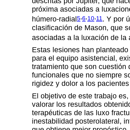
descritas por Júpiter, que hace
próxima asociadas a luxacione
,
,
,
5
6
10
11
húmero-radial
. Y por ú
clasificación de Mason, que s
asociadas a la luxación de la
Estas lesiones han planteado 
para el equipo asistencial, ex
tratamiento que son cuestión 
funcionales que no siempre s
rigidez y dolor a los paciente
El objetivo de este trabajo es, 
valorar los resultados obtenid
terapéuticas de las luxo frac
inestabilidad posterolateral, 
que obtiene mejor pronóstico.