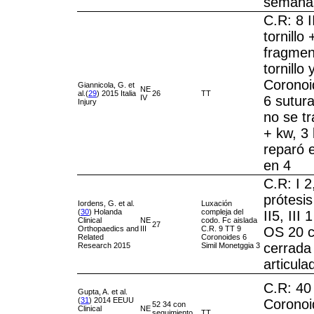
semana
C.R: 8 II
tornillo
fragment
tornillo 
Coronoide
Giannicola, G. et
NE
al.(
29
) 2015 Italia
26
TT
IV
6 sutura
Injury
no se tr
+ kw, 3 
reparó 
en 4
C.R: I 2
prótesis
Iordens, G. et al.
Luxación
(
30
) Holanda
compleja del
II5, III
Clinical
NE
codo. Fc aislada
27
Orthopaedics and
III
C.R. 9 TT 9
OS 20 c
Related
Coronoides 6
cerrada
Research 2015
Simil Monetggia 3
articula
C.R: 40
Gupta, A. et al.
(
31
) 2014 EEUU
Coronoid
52 34 con
Clinical
NE
seguimiento
TT