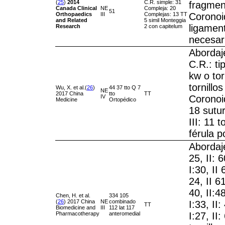
(
25
)
2014
C.R. simple: 31
fragment
Canada
Clinical
NE
Compleja: 20
51
Orthopaedics
III
Complejas: 13 TT
Coronoi
and Related
5 simil Monteggia
ligamen
Research
2 con capitelum
necesar
Abordaje
C.R.: tip
kw o torn
tornillo
Wu, X. et al.(
26
)
44 37 tto Q 7
NE
2017 China
tto
TT
IV
Coronoid
Medicine
Ortopédico
18 sutur
III: 11 t
férula 
Abordaj
25, II: 
I:30, II 
24, II 6
40, II:4
Chen, H. et al.
334 105
(
26
) 2017 China
NE
combinado
I:33, II
TT
Biomedicine and
III
112 lat 117
Pharmacotherapy
anteromedial
I:27, II: