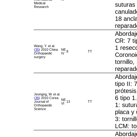
Medical
suturas 
Research
canulado
18 ancl
reparad
Abordaje
CR: 7 tip
Wang, Y. et al.
1 resecc
(
35
) 2010 China
NE
8
TT
Orthopaedic
IV
Coronoid
surgery
tornillo
reparad
Abordaje
tipo II: 
prótesis
Jeongng, W. et al.
6 tipo 1
(
36
) 2010 Corea
NE
Journal of
13
TT
VI
1: sutur
Orthopaedic
Science
placa y 
3: torni
LCM: t
Abordaj