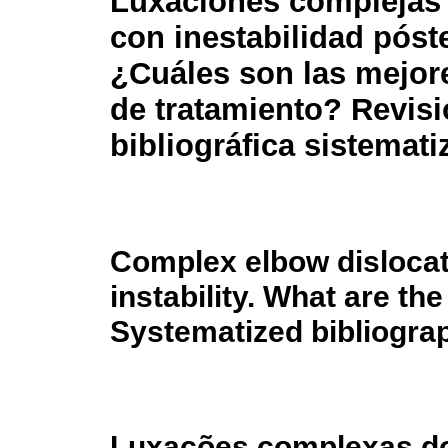
Luxaciones complejas
con inestabilidad póste
¿Cuáles son las mejor
de tratamiento? Revis
bibliográfica sistemati
Complex elbow dislocati
instability. What are th
Systematized bibliograp
Luxações complexas do