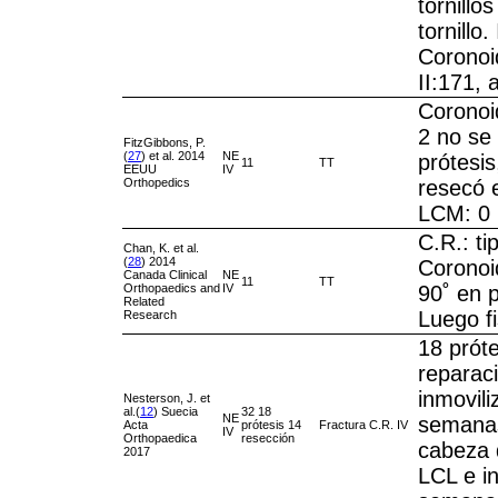
tornillos
tornillo.
Coronoid
II:171, 
Coronoid
2 no se
FitzGibbons, P.
(
27
) et al. 2014
NE
prótesis
11
TT
EEUU
IV
Orthopedics
resecó 
LCM: 0
C.R.: tip
Chan, K. et al.
(
28
) 2014
Coronoid
Canada Clinical
NE
11
TT
Orthopaedics and
IV
90˚ en 
Related
Luego fi
Research
18 prót
reparac
inmovili
Nesterson, J. et
al.(
12
) Suecia
32 18
NE
semanas
Acta
prótesis 14
Fractura C.R. IV
IV
Orthopaedica
resección
cabeza 
2017
LCL e in