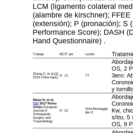
LCM (ligamento colateral media
(alambre de kirschner); FFEE (
(extensión); P (pronación); 
Performance Score); DASH (Dis
Hand Questionnaire) .
Tratami
Trabajo
NE
N˚ pte
Lesión
Abordaj
OS, 2 P
Zhang C, et al.(
9
)
3ero: Ab
IV
21
TT
2014 China Injury
Coronoid
y tornil
Abordaje
Matar H, et al.
Coronoid
(
11
)
2017
Reino
Unido
European
Símil Monteggia
Kw, chic
Journal of
IV
22
tipo II
Orthopaedic
s/tto, 5
Surgery and
Traumatology
OS, 9 P
Abordaje