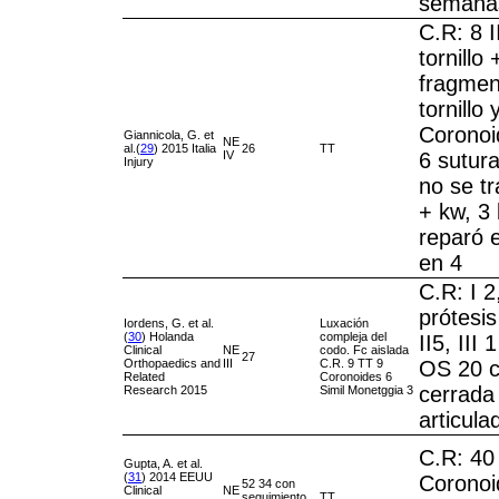
semana
C.R: 8 II
tornillo
fragment
tornillo 
Coronoide
Giannicola, G. et
NE
al.(
29
) 2015 Italia
26
TT
IV
6 sutura
Injury
no se tr
+ kw, 3 
reparó 
en 4
C.R: I 2
prótesis
Iordens, G. et al.
Luxación
(
30
) Holanda
compleja del
II5, III
Clinical
NE
codo. Fc aislada
27
Orthopaedics and
III
C.R. 9 TT 9
OS 20 c
Related
Coronoides 6
cerrada
Research 2015
Simil Monetggia 3
articula
C.R: 40
Gupta, A. et al.
(
31
) 2014 EEUU
Coronoid
52 34 con
Clinical
NE
seguimiento
TT