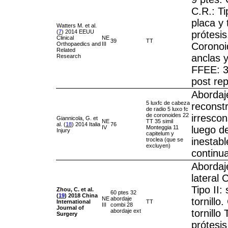
C.R.: Ti
placa y 
Watters M. et al.
(
7
) 2014 EEUU
prótesis
Clinical
NE
39
TT
Orthopaedics and
III
Coronoi
Related
anclas 
Research
FFEE: 3 
post rep
Abordaje:
5 luxfc de cabeza
reconstr
de radio 5 luxo fc
de coronoides 22
irrescon
Giannicola, G. et
NE
TT 35 simil
al. (
18
) 2014 Italia
76
IV
Monteggia 11
luego de
Injury
capitelum y
inestab
troclea (que se
excluyen)
continu
Abordaje
lateral 
Tipo II:
Zhou, C. et al.
60 ptes 32
(
19
)
2018
China
NE
abordaje
tornillo.
International
TT
III
combi 28
Journal of
abordaje ext
tornillo 
Surgery
prótesi