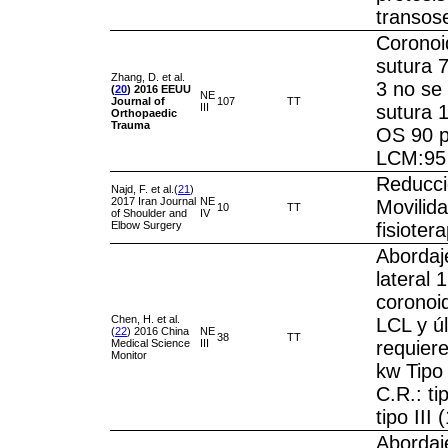
transos
Coronoid
sutura 7
Zhang, D. et al.
3 no se
(
20
)
2016
EEUU
NE
Journal of
107
TT
III
sutura 1
Orthopaedic
Trauma
OS 90 p
LCM:95 n
Reducci
Najd, F. et al.(
21
)
2017 Iran Journal
NE
Movilid
10
TT
of Shoulder and
IV
Elbow Surgery
fisioter
Abordaj
lateral 
coronoi
Chen, H. et al.
LCL y ú
(
22
) 2016 China
NE
38
TT
Medical Science
III
requiere
Monitor
kw Tipo I
C.R.: ti
tipo III
Abordaje