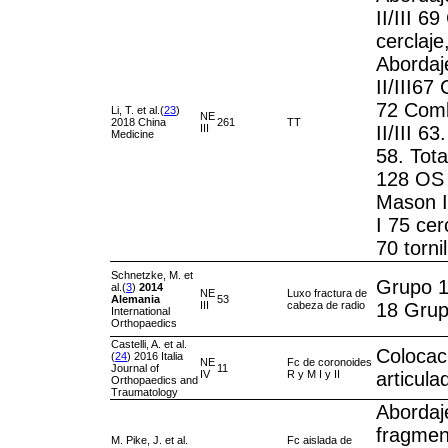
II/III 6
cerclaje,
Abordaj
II/III67 
72 Comb
Li, T. et al.(
23
)
NE
2018 China
261
TT
III
II/III 63
Medicine
58. Tota
128 OS c
Mason II
I 75 cerc
70 tornil
Schnetzke, M. et
Grupo 1
al.(
3
)
2014
NE
Luxo fractura de
Alemania
53
III
cabeza de radio
18 Grup
International
Orthopaedics
Castelli, A. et al.
Colocaci
(
24
) 2016 Italia
NE
Fc de coronoides
Journal of
11
IV
R y M I y II
articula
Orthopaedics and
Traumatology
Abordaj
fragment
M. Pike, J. et al.
Fc aislada de