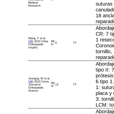
Medical
suturas 
Research
canulado
18 ancl
reparad
Abordaje
CR: 7 tip
Wang, Y. et al.
1 resecc
(
35
) 2010 China
NE
8
TT
Orthopaedic
IV
Coronoid
surgery
tornillo
reparad
Abordaje
tipo II: 
prótesis
Jeongng, W. et al.
6 tipo 1
(
36
) 2010 Corea
NE
Journal of
13
TT
VI
1: sutur
Orthopaedic
Science
placa y 
3: torni
LCM: t
Abordaj