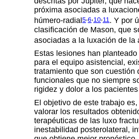
descritas por Júpiter, que hace
próxima asociadas a luxacione
,
,
,
5
6
10
11
húmero-radial
. Y por ú
clasificación de Mason, que s
asociadas a la luxación de la
Estas lesiones han planteado 
para el equipo asistencial, ex
tratamiento que son cuestión 
funcionales que no siempre s
rigidez y dolor a los paciente
El objetivo de este trabajo es, 
valorar los resultados obtenid
terapéuticas de las luxo frac
inestabilidad posterolateral, 
que obtiene mejor pronóstico.