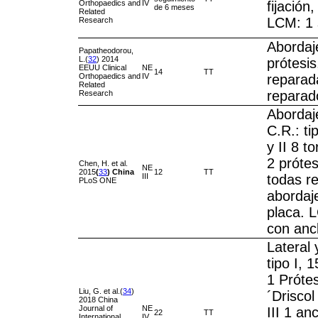
Orthopaedics and
IV
fijación
de 6 meses
Related
LCM: 1 
Research
Abordaje
Papatheodorou,
L.(
32
) 2014
prótesi
EEUU Clinical
NE
14
TT
Orthopaedics and
IV
reparada
Related
reparad
Research
Abordaje
C.R.: tip
y II 8 to
2 prótes
Chen, H. et al.
NE
2015
(
33
)
China
12
TT
III
todas r
PLoS ONE
abordaj
placa. 
con anc
Lateral
tipo I, 1
1 Próte
Liu, G. et al.(
34
)
´Driscol 
2018 China
Journal of
NE
III 1 an
22
TT
International
IV