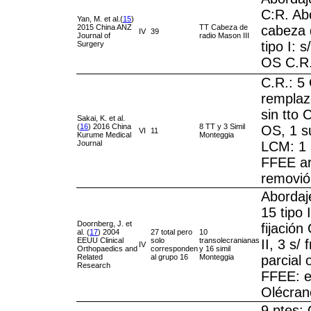
C:R. Ab
Yan, M. et al.(
15
)
2015 China ANZ
TT Cabeza de
cabeza 
IV
39
Journal of
radio Mason III
tipo I: s
Surgery
OS C.R.
C.R.: 5 
remplazo
sin tto 
Sakai, K. et al.
(
16
) 2016 China
8 TT y 3 Simil
OS, 1 s
VI
11
Kurume Medical
Monteggia
Journal
LCM: 1 
FFEE ar
removió
Abordaj
15 tipo I
Doornberg, J. et
fijación 
al. (
17
) 2004
27 total pero
10
EEUU Clinical
solo
transolecranianas
II, 3 s/
IV
Orthopaedics and
corresponden
y 16 simil
Related
al grupo 16
Monteggia
parcial 
Research
FFEE: e
Olécrano
9 ptes: