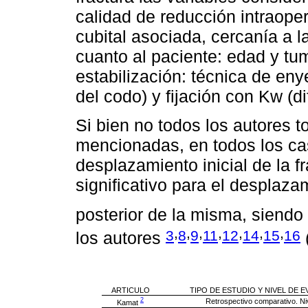
calidad de reducción intraopera
cubital asociada, cercanía a la
cuanto al paciente: edad y tu
estabilización: técnica de eny
del codo) y fijación con Kw (di
Si bien no todos los autores 
mencionadas, en todos los ca
desplazamiento inicial de la fr
significativo para el desplaza
posterior de la misma, siendo 
,
,
,
,
,
,
,
3
8
9
11
12
14
15
16
los autores
ARTICULO
TIPO DE ESTUDIO Y NIVEL DE E
2
Retrospectivo comparativo. Niv
Kamat