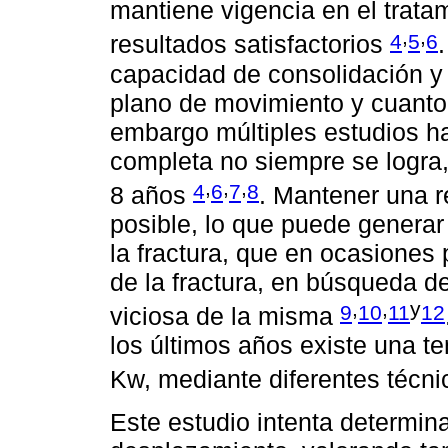
mantiene vigencia en el trata
,
,
4
5
6
resultados satisfactorios
capacidad de consolidación y
plano de movimiento y cuanto 
embargo múltiples estudios h
completa no siempre se logra
,
,
,
4
6
7
8
8 años
. Mantener una 
posible, lo que puede genera
la fractura, que en ocasiones
de la fractura, en búsqueda d
,
,
y
9
10
11
12
viciosa de la misma
los últimos años existe una te
Kw, mediante diferentes técn
Este estudio intenta determina