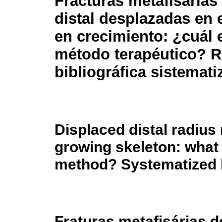
Fracturas metafisarias
distal desplazadas en 
en crecimiento: ¿cuál 
método terapéutico? R
bibliográfica sistemat
Displaced distal radius
growing skeleton: what 
method? Systematized b
Fraturas metafisárias d