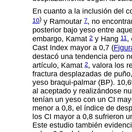
En cuanto a la inclusión del c
)
10
7
y Ramoutar
, no encontra
posterior bajo yeso entre aqu
2
11
embargo, Kamat
y Hang
,
Cast Index mayor a 0,7 (
Figur
destacó una tendencia pero no 
2
artículo, Kamat
, valora los 
fractura desplazadas de puño,
yeso braqui-palmar (BP). 10,
al aceptado y realizándose n
tenían un yeso con un CI mayo
menor a 0,8, el índice de des
los CI mayor a 0,8 sufrieron 
Este estudio también evidenc