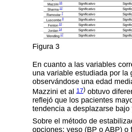
16
Significativo
Signifi
Mazzini
12
Significativo
Signifi
Sharma
7
Significativo
Signifi
Ramoutar
8
Significativo
Signifi
Luscombe
10
Significativo
Signifi
Fenton
14
Significativo
Signifi
Jordan
17
Significativo
Signifi
Wendling
Figura 3
En cuanto a las variables corr
una variable estudiada por la 
observándose una edad media
)
17
Mazzini et al
obtuvo diferen
reflejó que los pacientes may
tendencia a desplazarse bajo
Sobre el método de estabiliza
opciones: yeso (BP o ABP) o f