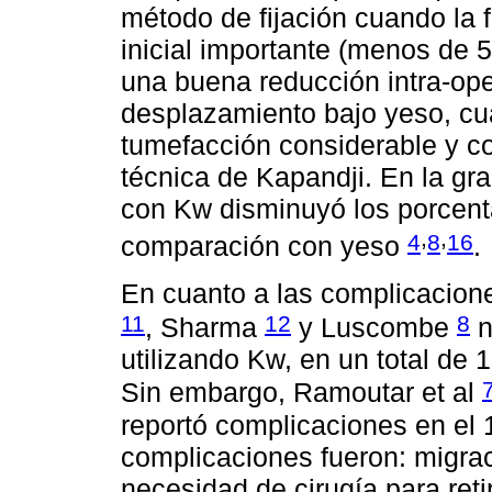
método de fijación cuando la 
inicial importante (menos de 
una buena reducción intra-opera
desplazamiento bajo yeso, cu
tumefacción considerable y c
técnica de Kapandji. En la gran
con Kw disminuyó los porcent
,
,
4
8
16
comparación con yeso
.
En cuanto a las complicacione
11
12
8
, Sharma
y Luscombe
n
utilizando Kw, en un total de
Sin embargo, Ramoutar et al
reportó complicaciones en el 
complicaciones fueron: migra
necesidad de cirugía para reti