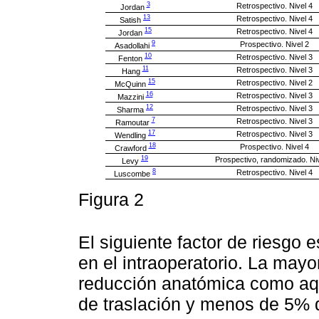
3
Retrospectivo. Nivel 4
Jordan
13
Retrospectivo. Nivel 4
Satish
15
Retrospectivo. Nivel 4
Jordan
9
Prospectivo. Nivel 2
Asadollahi
10
Retrospectivo. Nivel 3
Fenton
11
Retrospectivo. Nivel 3
Hang
15
Retrospectivo. Nivel 2
McQuinn
16
Retrospectivo. Nivel 3
Mazzini
12
Retrospectivo. Nivel 3
Sharma
7
Retrospectivo. Nivel 3
Ramoutar
17
Retrospectivo. Nivel 3
Wendling
18
Prospectivo. Nivel 4
Crawford
19
Prospectivo, randomizado. Niv
Levy
8
Retrospectivo. Nivel 4
Luscombe
Figura 2
El siguiente factor de riesgo 
en el intraoperatorio. La mayor
reducción anatómica como aq
de traslación y menos de 5% 