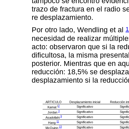
tampoco se encontró evidencia
trazo de fractura en el radio s
re desplazamiento.
1
Por otro lado, Wendling et al
necesidad de realizar múltipl
acto: observaron que si la red
dificultosa, la misma presen
posterior. Mientras que en aqu
reducción: 18,5% se desplazar
desplazamiento si la reducción 
ARTICULO
Desplazamiento inicial
Reducción int
(
2
Significativo
Signifi
Kamat
3
Significativo
Signifi
Jordan
9
Significativo
Signifi
Asadollahi
11
Significativo
Signifi
Hang
15
Significativo
Signifi
McQuinn