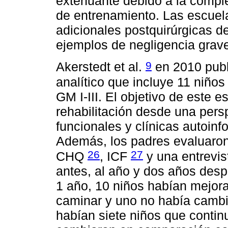
extenuante debido a la comple
de entrenamiento. Las escuel
adicionales postquirúrgicas d
ejemplos de negligencia grave
9
Akerstedt et al.
en 2010 publ
analítico que incluye 11 niño
GM I-III. El objetivo de este 
rehabilitación desde una pers
funcionales y clínicas autoinf
Además, los padres evaluaron s
26
27
CHQ
, ICF
y una entrevis
antes, al año y dos años des
1 año, 10 niños habían mejor
caminar y uno no había cambi
habían siete niños que conti