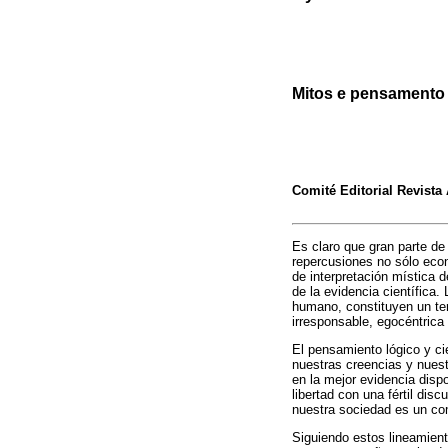
Mitos e pensamento c
Comité Editorial Revist
Es claro que gran parte de
repercusiones no sólo econ
de interpretación mística 
de la evidencia científic
humano, constituyen un ter
irresponsable, egocéntrica 
El pensamiento lógico y cie
nuestras creencias y nues
en la mejor evidencia disp
libertad con una fértil di
nuestra sociedad es un c
Siguiendo estos lineamient