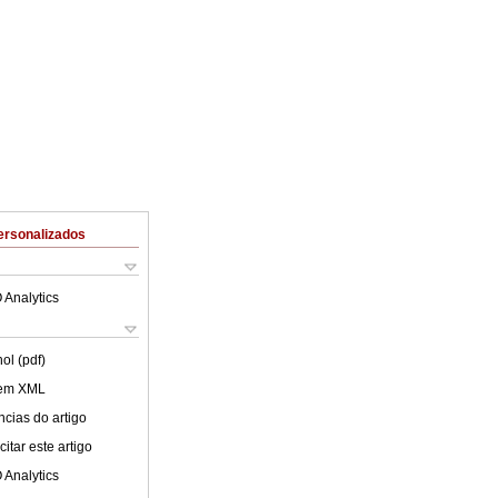
ersonalizados
 Analytics
ol (pdf)
 em XML
cias do artigo
itar este artigo
 Analytics