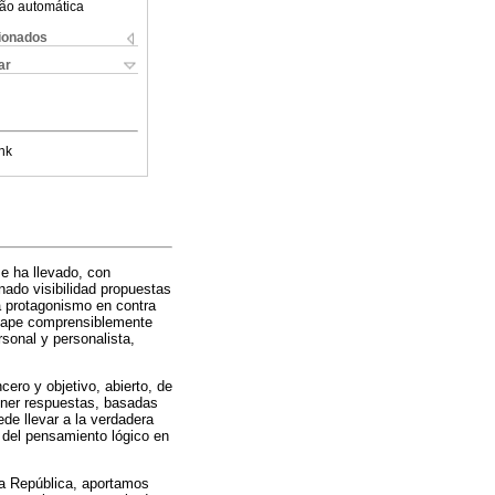
ão automática
cionados
ar
nk
e ha llevado, con
nado visibilidad propuestas
na protagonismo en contra
scape comprensiblemente
rsonal y personalista,
cero y objetivo, abierto, de
ener respuestas, basadas
de llevar a la verdadera
o del pensamiento lógico en
la República, aportamos