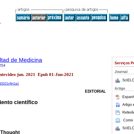
ltad de Medicina
Serviços P
254
Journal
ntevideo jun. 2021 Epub 01-Jun-2021
SciELO
med2021v8n1a1
Artigo
EDITORIAL
Espanh
ento científico
Artigo
Referên
Como c
SciELO
c Thought