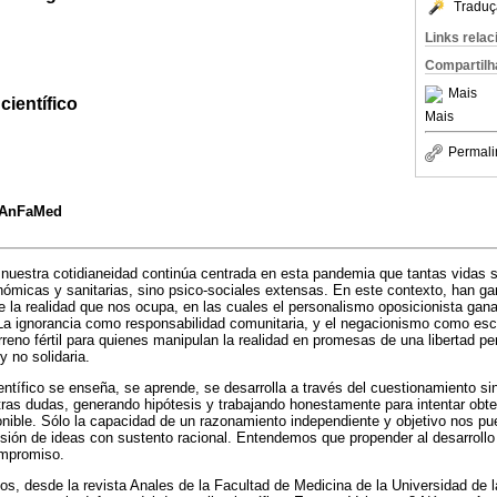
Traduç
Links rela
Compartilh
Mais
ientífico
Mais
Permali
a AnFaMed
 nuestra cotidianeidad continúa centrada en esta pandemia que tantas vidas s
ómicas y sanitarias, sino psico-sociales extensas. En este contexto, han ga
de la realidad que nos ocupa, en las cuales el personalismo oposicionista ga
a. La ignorancia como responsabilidad comunitaria, y el negacionismo como e
reno fértil para quienes manipulan la realidad en promesas de una libertad pe
y no solidaria.
ntífico se enseña, se aprende, se desarrolla a través del cuestionamiento sin
tras dudas, generando hipótesis y trabajando honestamente para intentar obt
onible. Sólo la capacidad de un razonamiento independiente y objetivo nos pue
scusión de ideas con sustento racional. Entendemos que propender al desarroll
ompromiso.
os, desde la revista Anales de la Facultad de Medicina de la Universidad de 