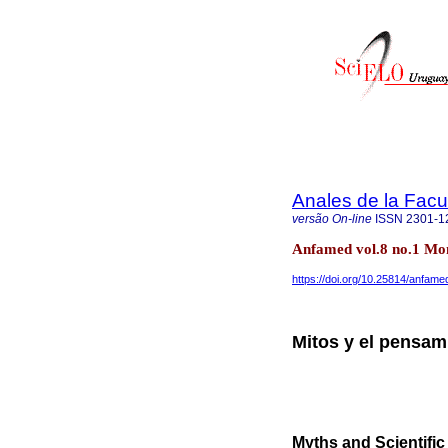
Anales de la Facu
versão On-line
ISSN
2301-1
Anfamed vol.8 no.1 Mo
https://doi.org/10.25814/anfa
Mitos y el pensami
Myths and Scientifi