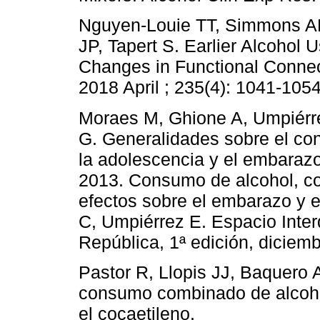
Nguyen-Louie TT, Simmons AN
JP, Tapert S. Earlier Alcohol 
Changes in Functional Connec
2018 April ; 235(4): 1041-1054
Moraes M, Ghione A, Umpiérr
G. Generalidades sobre el co
la adolescencia y el embarazo
2013. Consumo de alcohol, co
efectos sobre el embarazo y 
C, Umpiérrez E. Espacio Interd
República, 1ª edición, diciem
Pastor R, Llopis JJ, Baquero 
consumo combinado de alcohol 
el cocaetileno.