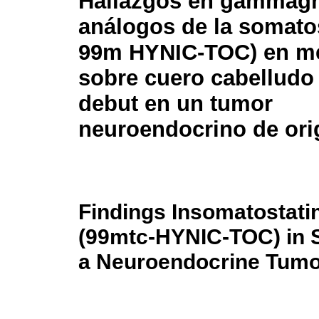
Hallazgos en gammagr
análogos de la somatos
99m HYNIC-TOC) en me
sobre cuero cabellud
debut en un tumor
neuroendocrino de orig
Findings Insomatostati
(99mtc-HYNIC-TOC) in S
a Neuroendocrine Tumor