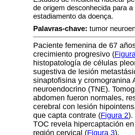
de origem desconhecida para a 
estadiamento da doença.
Palavras-chave:
tumor neuroend
Paciente femenina de 67 años
crecimiento progresivo (
Figur
histopatología de células ple
sugestiva de lesión metastási
sinaptofisina y cromogranina
neuroendocrino (TNE). Tomogr
abdomen fueron normales, re
cerebral con lesión hipointen
que capta contrate (
Figura 2
)
TOC revela hipercaptación en
región cervical (
Figura 3
).