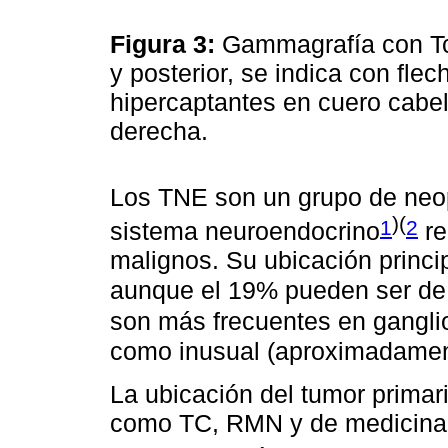
Figura 3:
Gammagrafía con Tc
y posterior, se indica con fle
hipercaptantes en cuero cabel
derecha.
Los TNE son un grupo de neopl
)(
1
2
sistema neuroendocrino
re
malignos. Su ubicación principa
aunque el 19% pueden ser de
son más frecuentes en ganglio
como inusual (aproximadamen
La ubicación del tumor prima
como TC, RMN y de medicina