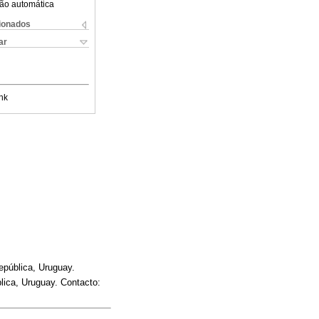
ão automática
cionados
ar
nk
República, Uruguay.
lica, Uruguay. Contacto: