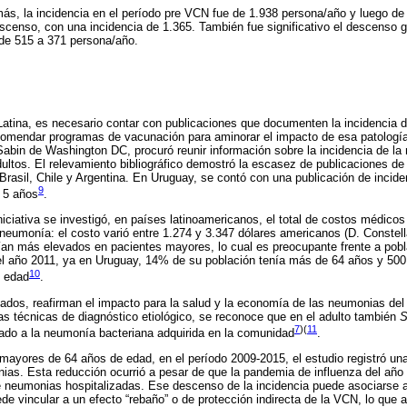
más, la incidencia en el período pre VCN fue de 1.938 persona/año y luego d
escenso, con una incidencia de 1.365. También fue significativo el descenso gl
de 515 a 371 persona/año.
atina, es necesario contar con publicaciones que documenten la incidencia 
ecomendar programas de vacunación para aminorar el impacto de esa patología
 Sabin de Washington DC, procuró reunir información sobre la incidencia de l
ltos. El relevamiento bibliográfico demostró la escasez de publicaciones de
Brasil, Chile y Argentina. En Uruguay, se contó con una publicación de inci
9
 5 años
.
ciativa se investigó, en países latinoamericanos, el total de costos médicos 
 neumonía: el costo varió entre 1.274 y 3.347 dólares americanos (D. Constel
ían más elevados en pacientes mayores, lo cual es preocupante frente a po
l año 2011, ya en Uruguay, 14% de su población tenía más de 64 años y 500
10
e edad
.
dos, reafirman el impacto para la salud y la economía de las neumonias del 
las técnicas de diagnóstico etiológico, se reconoce que en el adulto también
S
7
)(
11
do a la neumonía bacteriana adquirida en la comunidad
.
 mayores de 64 años de edad, en el período 2009-2015, el estudio registró una
nias. Esta reducción ocurrió a pesar de que la pandemia de influenza del añ
 neumonias hospitalizadas. Ese descenso de la incidencia puede asociarse a 
ede vincular a un efecto “rebaño” o de protección indirecta de la VCN, lo que