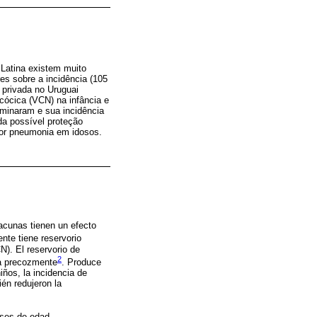
Latina existem muito
s sobre a incidência (105
 privada no Uruguai
cócica (VCN) na infância e
minaram e sua incidência
da possível proteção
por pneumonia em idosos.
acunas tienen un efecto
nte tiene reservorio
). El reservorio de
2
za precozmente
. Produce
ños, la incidencia de
ién redujeron la
eses de edad.