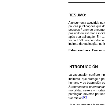
RESUMO:
A pneumonia adquirida na 
poucas publicações que do
pessoas / ano) de pneumon
possibilitou estimar a in
após sua aplicação. Em 1
foi de 1.938 no período d
indireta da vacinação, as
Palavras-chave:
Pneumoni
INTRODUCCIÓN
La vacunación confiere inm
indirecto, que protege a 
humano y su trasmisión es
Streptococcus pneumonia
morbilidad severa y mortal
patologías severas por sero
3
)(
4
trasmisión
.
Uruguay introdujo la vacu