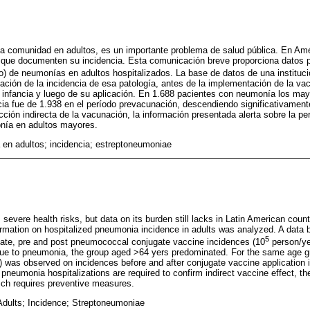
la comunidad en adultos, es un importante problema de salud pública. En Am
 que documenten su incidencia. Esta comunicación breve proporciona datos p
) de neumonías en adultos hospitalizados. La base de datos de una instituc
imación de la incidencia de esa patología, antes de la implementación de la v
infancia y luego de su aplicación. En 1.688 pacientes con neumonía los ma
ia fue de 1.938 en el período prevacunación, descendiendo significativament
cción indirecta de la vacunación, la información presentada alerta sobre la pe
nía en adultos mayores.
en adultos; incidencia; estreptoneumoniae
evere health risks, but data on its burden still lacks in Latin American count
nformation on hospitalized pneumonia incidence in adults was analyzed. A data
5
imate, pre and post pneumococcal conjugate vaccine incidences (10
person/ye
due to pneumonia, the group aged >64 yers predominated. For the same age gr
5) was observed on incidences before and after conjugate vaccine application 
 pneumonia hospitalizations are required to confirm indirect vaccine effect, th
ch requires preventive measures.
dults; Incidence; Streptoneumoniae