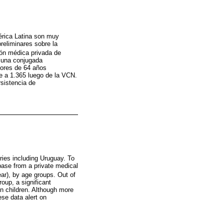
érica Latina son muy
reliminares sobre la
ión médica privada de
acuna conjugada
yores de 64 años
e a 1.365 luego de la VCN.
rsistencia de
ries including Uruguay. To
 base from a private medical
ar), by age groups. Out of
oup, a significant
in children. Although more
ese data alert on