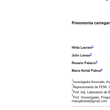
Pneumonia carregan
1
Hilda Laurani
2
Julio Leivas
3
Rosario Palacio
4
Maria Hortal Palma
1
Investigador Asociado, A
2
Representante de FEMI, C
3
Prof. Adj. Laboratorio de 
4
Prof. /Investigador, Prog
marujahortal@gmail.com