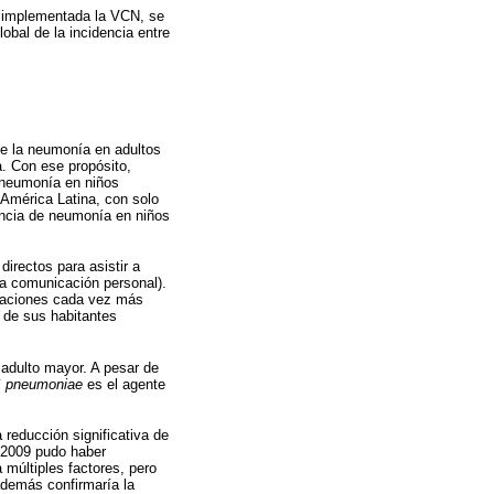
e implementada la VCN, se
obal de la incidencia entre
de la neumonía en adultos
. Con ese propósito,
a neumonía en niños
 América Latina, con solo
dencia de neumonía en niños
directos para asistir a
la comunicación personal).
blaciones cada vez más
 de sus habitantes
adulto mayor. A pesar de
 pneumoniae
es el agente
 reducción significativa de
o 2009 pudo haber
múltiples factores, pero
 además confirmaría la