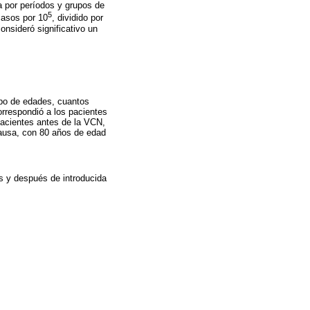
 por períodos y grupos de
5
casos por 10
, dividido por
onsideró significativo un
po de edades, cuantos
orrespondió a los pacientes
pacientes antes de la VCN,
ausa, con 80 años de edad
s y después de introducida