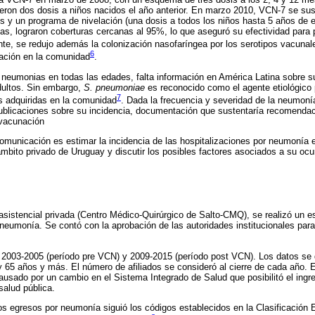
eron dos dosis a niños nacidos el año anterior. En marzo 2010, VCN-7 se su
s y un programa de nivelación (una dosis a todos los niños hasta 5 años de 
as, lograron coberturas cercanas al 95%, lo que aseguró su efectividad para p
te, se redujo además la colonización nasofaríngea por los serotipos vacunal
6
ación en la comunidad
.
 neumonias en todas las edades, falta información en América Latina sobre s
dultos. Sin embargo,
S. pneumoniae
es reconocido como el agente etiológico
7
 adquiridas en la comunidad
. Dada la frecuencia y severidad de la neumoní
ublicaciones sobre su incidencia, documentación que sustentaría recomenda
 vacunación
comunicación es estimar la incidencia de las hospitalizaciones por neumonía 
 ámbito privado de Uruguay y discutir los posibles factores asociados a su ocu
asistencial privada (Centro Médico-Quirúrgico de Salto-CMQ), se realizó un es
 neumonía. Se contó con la aprobación de las autoridades institucionales par
s 2003-2005 (período pre VCN) y 2009-2015 (período post VCN). Los datos se
y 65 años y más. El número de afiliados se consideró al cierre de cada año. 
usado por un cambio en el Sistema Integrado de Salud que posibilitó el ingre
salud pública.
los egresos por neumonía siguió los códigos establecidos en la Clasificación 