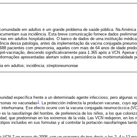
comunidade em adultos é um grande problema de saúde pública. Na América 
cumentam sua incidência. Esta breve comunicação fornece dados preliminare
ias em adultos hospitalizados. O banco de dados de uma instituição médica
cidência dessa patologia, antes da implementação da vacina conjugada pneumo
.688 pacientes com pneumonia, aqueles com mais de 64 anos de idade predo
e pré-vacinação, descendo significativamente para 1.365 após a VCN. Apesar 
 informações apresentadas alertam sobre a persistência da morbimortalidade 
a em adultos; incidência; streptoneumoniae
unidad específica frente a un determinado agente infeccioso, pero algunas v
1
personas no vacunadas
. La protección indirecta la producen vacunas, cuyo age
 interhumana. Ese efecto ocurre con la vacuna conjugada neumocóccica (VCN
e
es la nasofaringe del hombre, de preferencia de los niños, a los que coloni
idad, que predominan en los extremos de la vida: Las VCN redujeron, en los ni
tipos incluidos en sus formulas y al controlar la portación nasofaríngea tamb
na VCN-7 en marzo de 2008, con un esquema de tres dosis a los 2, 4 y 12 m