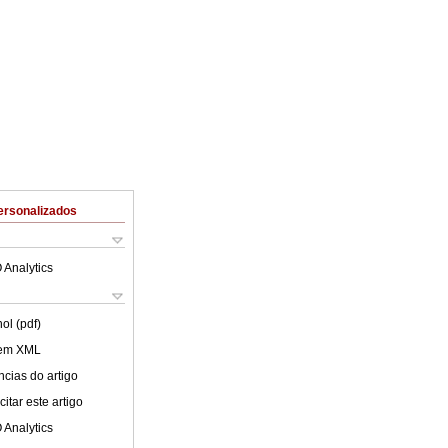
ersonalizados
 Analytics
ol (pdf)
 em XML
cias do artigo
itar este artigo
 Analytics