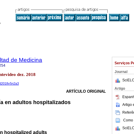
ltad de Medicina
Serviços P
254
Journal
tevideo dez. 2018
SciELO
med2018v5n2a3
Artigo
ARTÍCULO ORIGINAL
Espanh
 en adultos hospitalizados
Artigo
Referên
Como c
SciELO
n hospitalized adults