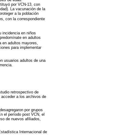
stituyó por VCN-13, con
edad). La vacunación de la
roteger a la población
es, con la correspondiente
u incidencia en niños
 predomínate en adultos
a en adultos mayores,
ciones para implementar
en usuarios adultos de una
rrencia.
tudio retrospectivo de
a acceder a los archivos de
 desagregaron por grupos
En el período post VCN, el
so de nuevos afiliados,
Estadística Internacional de