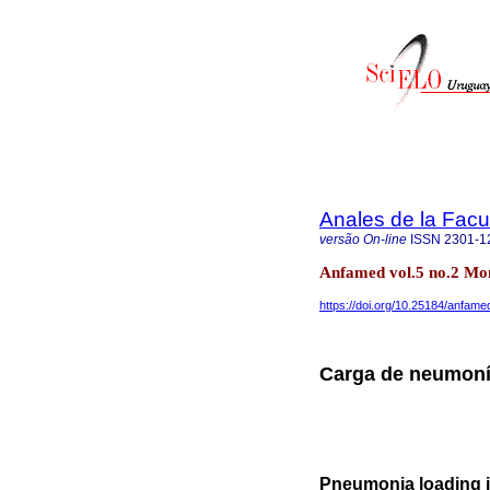
Anales de la Facu
versão On-line
ISSN
2301-1
Anfamed vol.5 no.2 Mon
https://doi.org/10.25184/anfa
Carga de neumonía
Pneumonia loading i