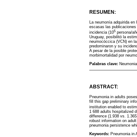
RESUMEN:
La neumonía adquirida en 
escasas las publicaciones
5
incidencia (10
persona/año
Uruguay, posibilitó la est
neumocóccica (VCN) en la 
predominaron y su incidenc
A pesar de la posible prote
morbimortalidad por neumo
Palabras clave:
Neumonia 
ABSTRACT:
Pneumonia in adults poses s
fill this gap preliminary i
institution enabled to est
1 688 adults hospitalized 
difference (1.938 vs. 1.36
robust information on adult
pneumonia persistence whi
Keywords:
Pneumonia in A