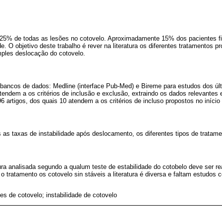
25% de todas as lesões no cotovelo. Aproximadamente 15% dos pacientes 
e. O objetivo deste trabalho é rever na literatura os diferentes tratamentos p
ples deslocação do cotovelo.
 bancos de dados: Medline (interface Pub-Med) e Bireme para estudos dos ú
tendem a os critérios de inclusão e exclusão, extraindo os dados relevantes 
6 artigos, dos quais 10 atendem a os critérios de incluso propostos no início
s taxas de instabilidade após deslocamento, os diferentes tipos de tratam
ura analisada segundo a qualum teste de estabilidade do cotobelo deve ser r
 o tratamento os cotovelo sin stáveis a literatura é diversa e faltam estudos 
es de cotovelo; instabilidade de cotovelo