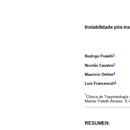
Instabilidade pós-tr
1
Rodrigo Fratelli
1
Nicolás Casales
1
Mauricio Oehler
1
Luis Francescoli
1
Clínica de Traumatología 
Matías Fratelli Álvarez. E
RESUMEN: