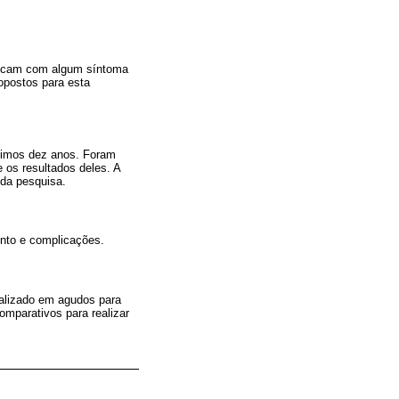
ficam com algum síntoma
ropostos para esta
ltimos dez anos. Foram
e os resultados deles. A
 da pesquisa.
ento e complicações.
ealizado em agudos para
comparativos para realizar