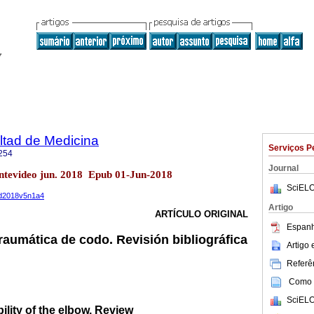
ltad de Medicina
Serviços P
254
Journal
ntevideo jun. 2018 Epub 01-Jun-2018
SciELO
med2018v5n1a4
Artigo
ARTÍCULO ORIGINAL
Espanh
raumática de codo. Revisión bibliográfica
Artigo
Referên
Como c
SciELO
ility of the elbow. Review