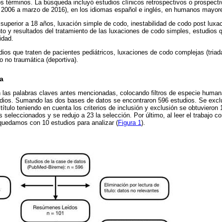
s términos. La búsqueda incluyó estudios clínicos retrospectivos o prospecti
 2006 a marzo de 2016), en los idiomas español e inglés, en humanos mayor
d superior a 18 años, luxación simple de codo, inestabilidad de codo post luxa
nto y resultados del tratamiento de las luxaciones de codo simples, estudio
idad.
dios que traten de pacientes pediátricos, luxaciones de codo complejas (triada 
o no traumática (deportiva).
a
 las palabras claves antes mencionadas, colocando filtros de especie human
udios. Sumando las dos bases de datos se encontraron 596 estudios. Se excl
título teniendo en cuenta los criterios de inclusión y exclusión se obtuvieron 
os seleccionados y se redujo a 23 la selección. Por último, al leer el trabajo c
 quedamos con 10 estudios para analizar (
Figura 1
).