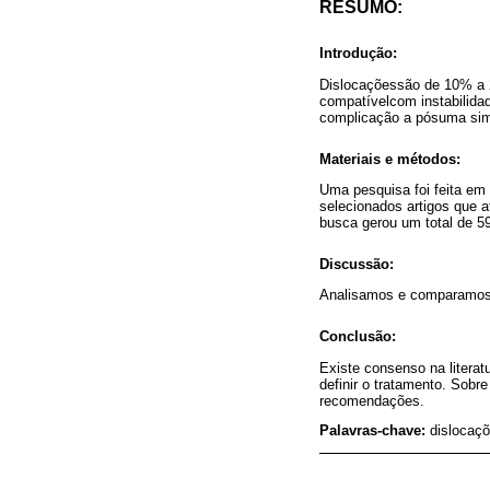
RESUMO:
Introdução:
Dislocaçõessão de 10% a 
compatívelcom instabilidad
complicação a pósuma sim
Materiais e métodos:
Uma pesquisa foi feita em
selecionados artigos que a
busca gerou um total de 59
Discussão:
Analisamos e comparamos a
Conclusão:
Existe consenso na literat
definir o tratamento. Sobre
recomendações.
Palavras-chave:
dislocaçõ