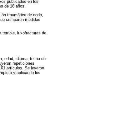
vos publicados en los
es de 18 años.
ción traumática de codo,
s que comparen medidas
terrible, luxofracturas de
a, edad, idioma, fecha de
uyeron repeticiones
101 artículos. Se leyeron
ompleto y aplicando los