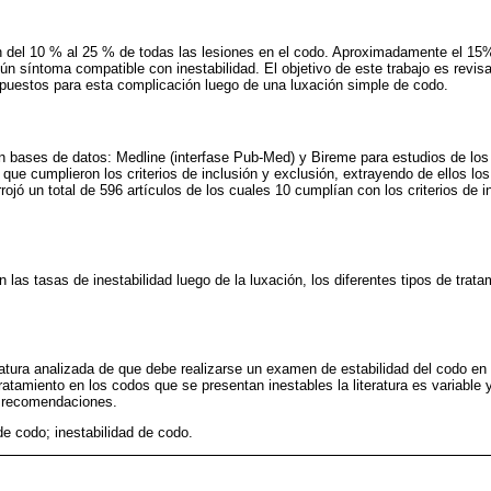
n del 10 % al 25 % de todas las lesiones en el codo. Aproximadamente el 15%
n síntoma compatible con inestabilidad. El objetivo de este trabajo es revisar 
opuestos para esta complicación luego de una luxación simple de codo.
 bases de datos: Medline (interfase Pub-Med) y Bireme para estudios de los
 que cumplieron los criterios de inclusión y exclusión, extrayendo de ellos lo
ojó un total de 596 artículos de los cuales 10 cumplían con los criterios de i
las tasas de inestabilidad luego de la luxación, los diferentes tipos de trata
ratura analizada de que debe realizarse un examen de estabilidad del codo en 
ratamiento en los codos que se presentan inestables la literatura es variable y
r recomendaciones.
de codo; inestabilidad de codo.