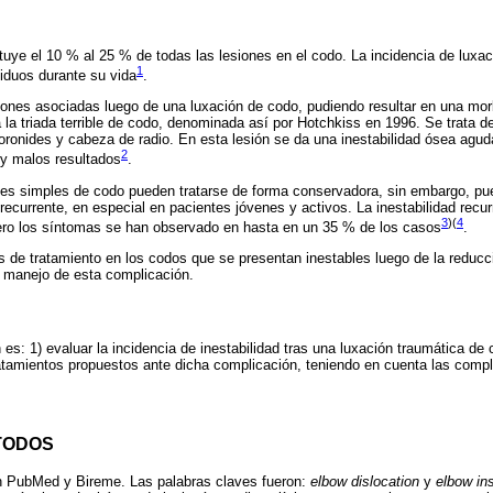
tuye el 10 % al 25 % de todas las lesiones en el codo. La incidencia de luxa
1
iduos durante su vida
.
iones asociadas luego de una luxación de codo, pudiendo resultar en una morbi
 la triada terrible de codo, denominada así por Hotchkiss en 1996. Se trata d
coronides y cabeza de radio. En esta lesión se da una inestabilidad ósea agud
2
uy malos resultados
.
es simples de codo pueden tratarse de forma conservadora, sin embargo, pued
ecurrente, en especial en pacientes jóvenes y activos. La inestabilidad recur
3
)(
4
ro los síntomas se han observado en hasta en un 35 % de los casos
.
s de tratamiento en los codos que se presentan inestables luego de la reducc
l manejo de esta complicación.
n es: 1) evaluar la incidencia de inestabilidad tras una luxación traumática de 
tratamientos propuestos ante dicha complicación, teniendo en cuenta las comp
TODOS
n PubMed y Bireme. Las palabras claves fueron:
elbow dislocation
y
elbow ins