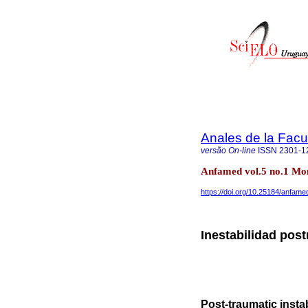
Anales de la Facu
versão On-line
ISSN
2301-1
Anfamed vol.5 no.1 Mo
https://doi.org/10.25184/anfa
Inestabilidad post
Post-traumatic instab