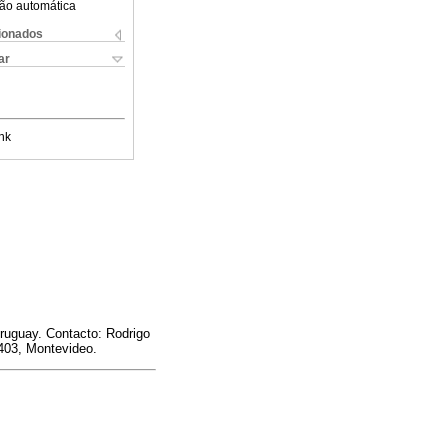
ão automática
cionados
ar
nk
Uruguay. Contacto: Rodrigo
/403, Montevideo.