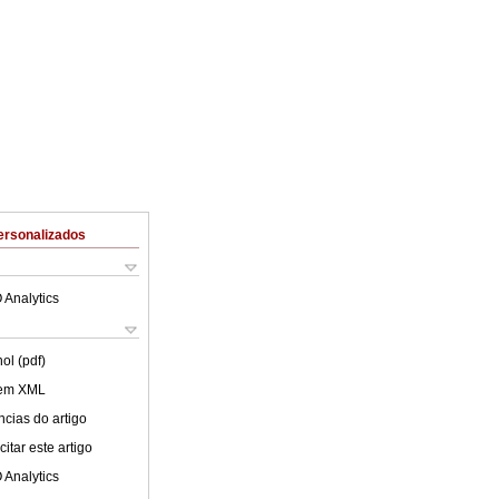
ersonalizados
 Analytics
ol (pdf)
 em XML
cias do artigo
itar este artigo
 Analytics