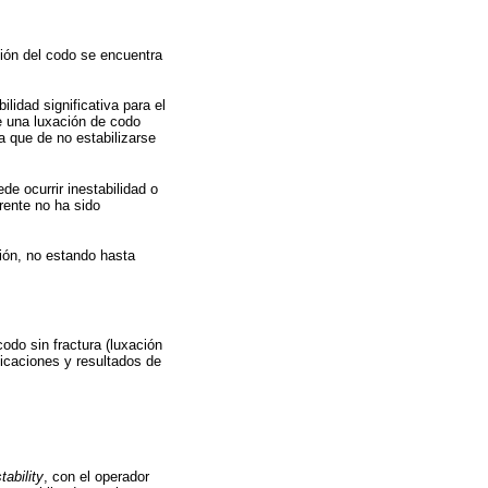
ción del codo se encuentra
lidad significativa para el
e una luxación de codo
a que de no estabilizarse
e ocurrir inestabilidad o
rente no ha sido
ión, no estando hasta
codo sin fractura (luxación
licaciones y resultados de
tability
, con el operador