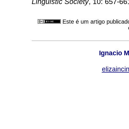
Linguistic Society
, 10: 657-66
Este é um artigo publicad
Ignacio M
elizainci