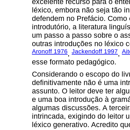
excelente recurso para o ent
léxico, embora não seja tão in
defendem no Prefácio. Como 
introdutório, a literatura ling
um passo a passo sobre o ass
outras introduções no léxico
Aronoff 1976
Jackendoff 1997
Ai
,
,
esse formato pedagógico.
Considerando o escopo do livr
definitivamente não é uma int
assunto. O leitor deve ter al
e uma boa introdução à gramá
algumas discussões. A terceir
intrincada, exigindo do leitor
léxico generativo. Acredito que