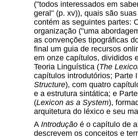
("todos interessados ​​em sabe
geral" (p. xv)), quais são suas
contém as seguintes partes: 
organização ("uma abordage
as convenções tipográficas do
final um guia de recursos onl
em onze capítulos, divididos e
Teoria Linguística (
The Lexicon
capítulos introdutórios; Parte I
Structure
), com quatro capítul
e a estrutura sintática; e Par
(
Lexicon as a System
), forma
arquitetura do léxico e seu m
A
Introdução
é o capítulo de a
descrevem os conceitos e term