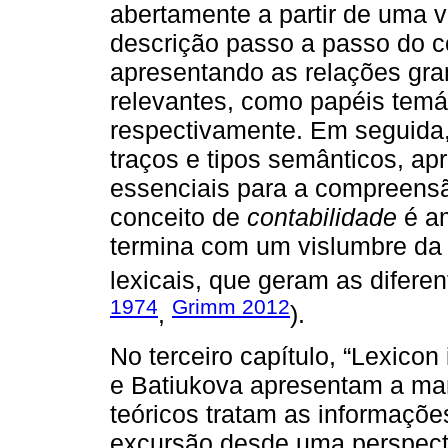
abertamente a partir de uma 
descrição passo a passo do co
apresentando as relações gra
relevantes, como papéis temá
respectivamente. Em seguida,
traços e tipos semânticos, a
essenciais para a compreensã
conceito de
contabilidade
é am
termina com um vislumbre da p
lexicais, que geram as diferen
1974
Grimm 2012
,
).
No terceiro capítulo, “Lexico
e Batiukova apresentam a ma
teóricos tratam as informaçõe
excursão desde uma perspecti