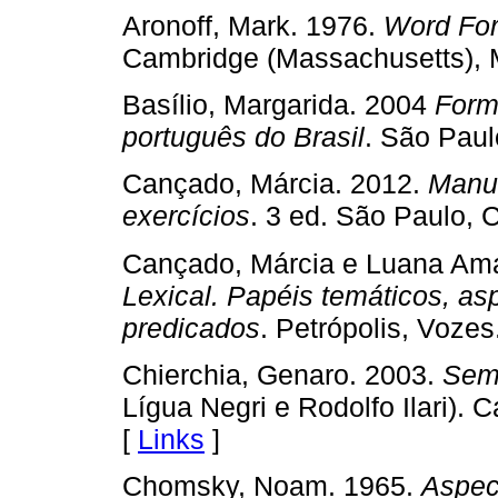
Aronoff, Mark. 1976.
Word For
Cambridge (Massachusetts), 
Basílio, Margarida. 2004
Form
português do Brasil
. São Paul
Cançado, Márcia. 2012.
Manua
exercícios
. 3 ed. São Paulo, C
Cançado, Márcia e Luana Ama
Lexical. Papéis temáticos, as
predicados
. Petrópolis, Vozes
Chierchia, Genaro. 2003.
Sem
Lígua Negri e Rodolfo Ilari).
[
Links
]
Chomsky, Noam. 1965.
Aspect