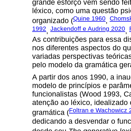
grande esforço vem sendo fei
léxico, como uma questão psi
Quine 1960
Chomsk
organizado (
,
1992
Jackendoff e Audring 2020
,
,
As contribuições para essa d
nos diferentes aspectos do qu
variadas perspectivas teóricas,
pelo modelo da gramática gera
A partir dos anos 1990, a in
modelo de princípios e parâmet
funcionalistas (Wood 1993, 
atenção ao léxico, idealizado
Foltran e Wachowicz 
gramática (
dedicando a desvendar o fun
desde seu
The generative lex