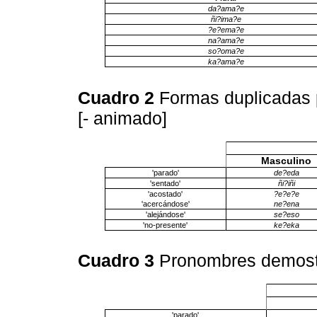
da?ama?e
ñi?ima?e
?e?ema?e
na?ama?e
so?oma?e
ka?ama?e
Cuadro 2
Formas duplicadas 
[- animado]
Masculino
'parado'
de?eda
'sentado'
ñi?iñi
'acostado'
?e?e?e
'acercándose'
ne?ena
'alejándose'
se?eso
'no-presente'
ke?eka
Cuadro 3
Pronombres demost
'parado'