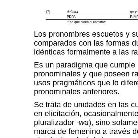
(7)
deʔeda
qo-y-
PDPA
P.IM
'Eso que dicen el caminar'
Los pronombres escuetos y su
comparados con las formas du
idénticas formalmente a las ra
Es un paradigma que cumple 
pronominales y que poseen ra
usos pragmáticos que lo dife
pronominales anteriores.
Se trata de unidades en las c
en elicitación, ocasionalmente
pluralizador
-wa
), sino solam
marca de femenino a través de 