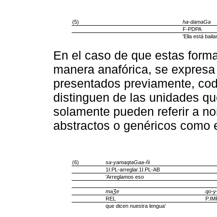
(5)
ha-damaGa
F-PDPA
'Ella está baila
En el caso de que estas form
manera anafórica, se expresa 
presentados previamente, codi
distinguen de las unidades q
solamente pueden referir a n
abstractos o genéricos como en
(6)
sa-yamaqtaGaa-ñi
1I.PL-arreglar.1I.PL-AB
'Arreglamos eso
maƷe
qo-y-
REL
P.IM
que dicen nuestra lengua'