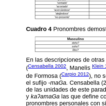
'sentado'
'acostado'
'acercándose'
'alejándose'
'no-presente'
Cuadro 4
Pronombres demostra
Masculino
doho?
soho?
ñiho?
En las descripciones de otras
Censabella 2002
Klein
(
, Manelis
Carpio 2012
de Formosa (
), no 
el sufijo -
maԌa.
Censabella (2
de las unidades de este parad
y
kaʔamaԌa
las que define c
pronombres personales con sig