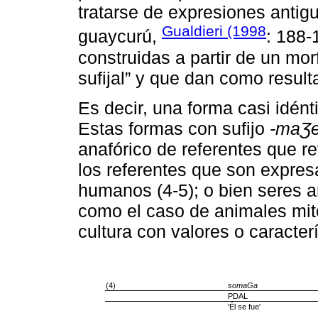
tratarse de expresiones antig
Gualdieri (1998
guaycurú,
: 188-
construidas a partir de un mo
sufijal” y que dan como resul
Es decir, una forma casi idént
Estas formas con sufijo
-maƷ
anafórico de referentes que 
los referentes que son expre
humanos (4-5); o bien seres
como el caso de animales mito
cultura con valores o caracter
(4)
somaGa
PDAL
'Él se fue'