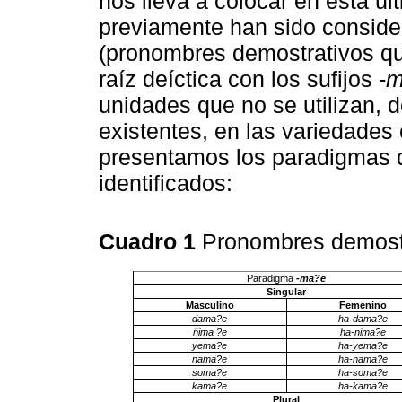
nos lleva a colocar en esta ú
previamente han sido conside
(pronombres demostrativos qu
raíz deíctica con los sufijos -
m
unidades que no se utilizan, 
existentes, en las variedade
presentamos los paradigmas 
identificados:
Cuadro 1
Pronombres demostra
Paradigma
-ma?e
Singular
Masculino
Femenino
dama?e
ha-dama?e
ñima ?e
ha-nima?e
yema?e
ha-yema?e
nama?e
ha-nama?e
soma?e
ha-soma?e
kama?e
ha-kama?e
Plural