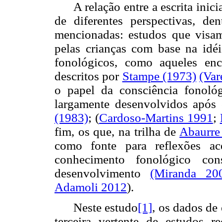
A relação entre a escrita inic
de diferentes perspectivas, de
mencionadas: estudos que visam 
pelas crianças com base na idéi
fonológicos, como aqueles en
descritos por
Stampe (1973)
(Var
o papel da consciência fonológ
largamente desenvolvidos após
(1983)
; (
Cardoso-Martins 1991
;
fim, os que, na trilha de
Abaurre
como fonte para reflexões ac
conhecimento fonológico con
desenvolvimento
(Miranda 20
Adamoli 2012
).
Neste estudo
[1]
, os dados de 
terceira vertente de estudos re