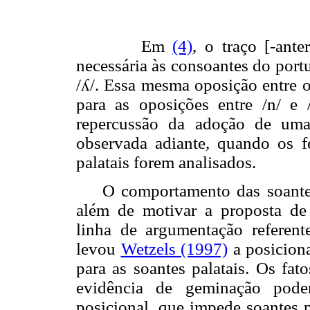
Em
(4)
, o traço [-ante
necessária às consoantes do portugu
/ʎ/. Essa mesma oposição entre os
para as oposições entre /n/ e /
repercussão da adoção de uma
observada adiante, quando os 
palatais forem analisados.
O comportamento das soantes 
além de motivar a proposta de
linha de argumentação referen
levou
Wetzels (1997)
a posicion
para as soantes palatais. Os fat
evidência de geminação podem
posicional, que impede soantes 