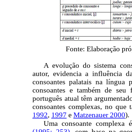
Fonte: Elaboração próp
A evolução do sistema cons
autor, evidencia a influência 
consoantes palatais na língua 
consoantes e também de seu fu
português atual têm argumentado 
consoantes complexas, no que ta
1992
,
1997
e
Matzenauer 2000
).
Uma consoante complexa é
(1995: 253)
, com base na geom