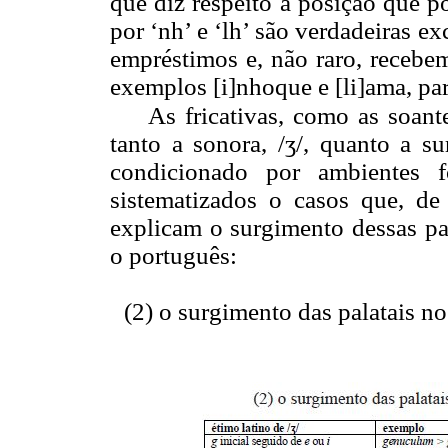
que diz respeito à posição que p
por ‘nh’ e ‘lh’ são verdadeiras 
empréstimos e, não raro, recebe
exemplos [i]nhoque e [li]ama, pa
As fricativas, como as soante
tanto a sonora, /ʒ/, quanto a su
condicionado por ambientes 
sistematizados o casos que, 
explicam o surgimento dessas pal
o português:
(2) o surgimento das palatais n