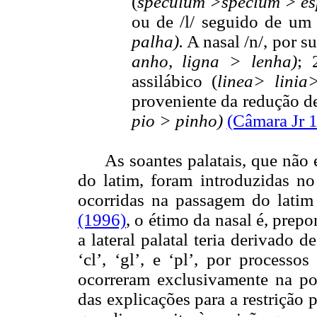
(
speculum >speclum > es
ou de /l/ seguido de um s
palha).
A nasal /n/, por s
anho, ligna > lenha)
; 
assilábico (
linea> linia
proveniente da redução de 
pio > pinho)
(Câmara Jr 
As soantes palatais, que não
do latim, foram introduzidas no 
ocorridas na passagem do lati
(1996)
, o étimo da nasal é, prep
a lateral palatal teria derivado 
‘cl’, ‘gl’, e ‘pl’, por processos
ocorreram exclusivamente na po
das explicações para a restriçã