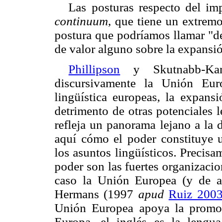
Las posturas respecto del im
continuum
, que tiene un extremo
postura que podríamos llamar "de
de valor alguno sobre la expa
Phillipson
y Skutnabb-Kan
discursivamente la Unión Euro
lingüística europeas, la expans
detrimento de otras potenciales 
refleja un panorama lejano a la
aquí cómo el poder constituye 
los asuntos lingüísticos. Precisa
poder son las fuertes organizacio
caso la Unión Europea (y de ah
Hermans (1997
apud
Ruiz 200
Unión Europea apoya la promoci
Europa, el inglés es la leng