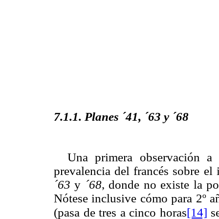
7.1.1. Planes ´41, ´63 y ´68
Una primera observación a p
prevalencia del francés sobre el 
´63
y
´68
, donde no existe la po
Nótese inclusive cómo para 2º a
[14]
(pasa de tres a cinco horas
se