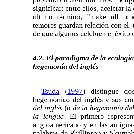
significar; entre ellos,
acelerar l
último término, "make
all
othe
temores guardan relación con el tr
de que algunos celebren el éxito 
4.2. El paradigma de la ecología
hegemonía del inglés
Tsuda
(
1997
) distingue do
hegemónico del inglés y sus co
del inglés
(o
de la hegemonía del
la lengua
. El primero represe
angloamericano y en las antiguas
palabras de Phillipson y Skutna