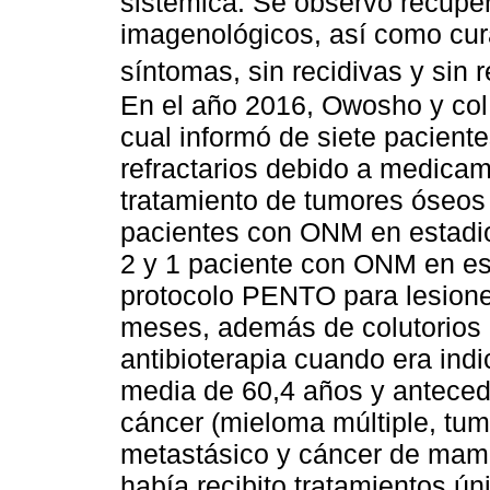
sistémica. Se observó recupe
imagenológicos, así como cur
síntomas, sin recidivas y sin
En el año 2016, Owosho y co
cual informó de siete pacien
refractarios debido a medicam
tratamiento de tumores óseos
pacientes con ONM en estadio
2 y 1 paciente con ONM en esta
protocolo PENTO para lesion
meses, además de colutorios 
antibioterapia cuando era ind
media de 60,4 años y antece
cáncer (mieloma múltiple, tum
metastásico y cáncer de mama
había recibito tratamientos ú