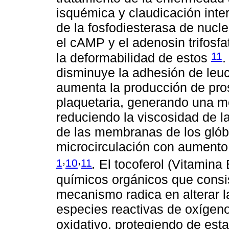
isquémica y claudicación inter
de la fosfodiesterasa de nucl
el cAMP y el adenosin trifosfa
11
la deformabilidad de estos
.
disminuye la adhesión de leuco
aumenta la producción de pros
plaquetaria, generando una mej
reduciendo la viscosidad de l
de las membranas de los glóbu
microcirculación con aumento 
,
,
1
10
11
.
El tocoferol (Vitamina
químicos orgánicos que consis
mecanismo radica en alterar la 
especies reactivas de oxígeno
oxidativo, protegiendo de es