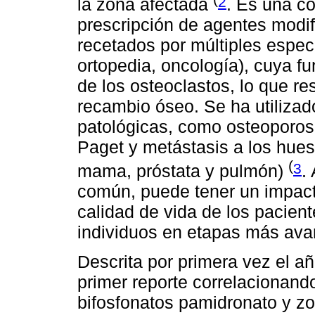
2
la zona afectada
. Es una c
prescripción de agentes mod
recetados por múltiples espec
ortopedia, oncología), cuya fun
de los osteoclastos, lo que re
recambio óseo. Se ha utilizad
patológicas, como osteoporos
Paget y metástasis a los hue
(
3
mama, próstata y pulmón)
.
común, puede tener un impact
calidad de vida de los pacient
individuos en etapas más av
Descrita por primera vez el añ
primer reporte correlacionand
bifosfonatos pamidronato y zo