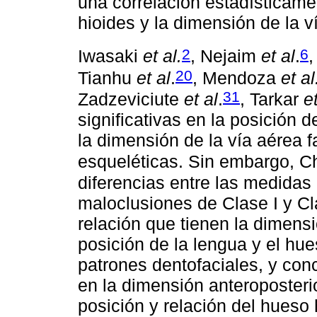
una correlación estadísticamen
hioides y la dimensión de la v
2
6
Iwasaki
et al.
, Nejaim
et al
.
,
20
Tianhu
et al
.
, Mendoza
et al
31
Zadzeviciute
et al
.
, Tarkar
et
significativas en la posición d
la dimensión de la vía aérea f
esqueléticas. Sin embargo, 
diferencias entre las medidas
maloclusiones de Clase I y Clas
relación que tienen la dimensi
posición de la lengua y el hue
patrones dentofaciales, y con
en la dimensión anteroposterio
posición y relación del hueso 