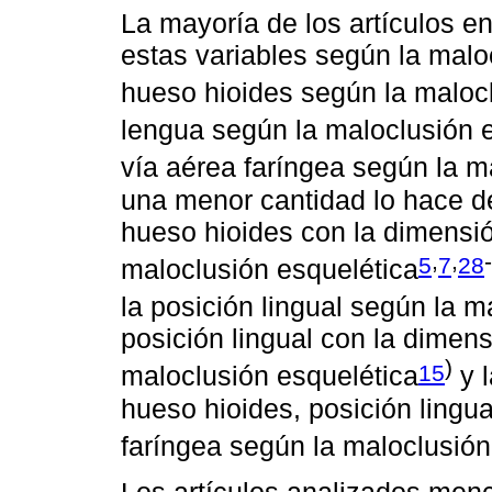
La mayoría de los artículos e
estas variables según la maloc
hueso hioides según la maloc
lengua según la maloclusión 
vía aérea faríngea según la m
una menor cantidad lo hace d
hueso hioides con la dimensió
,
,
-
5
7
28
maloclusión esquelética
la posición lingual según la m
posición lingual con la dimen
)
15
maloclusión esquelética
y l
hueso hioides, posición lingua
faríngea según la maloclusió