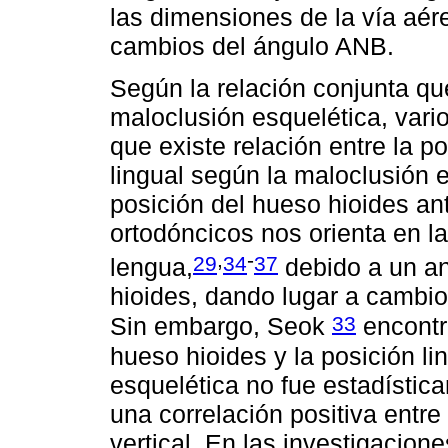
las dimensiones de la vía aér
cambios del ángulo ANB.
Según la relación conjunta que
maloclusión esquelética, vari
que existe relación entre la p
lingual según la maloclusión 
posición del hueso hioides an
ortodóncicos nos orienta en la
,
-
29
34
37
lengua,
debido a un an
hioides, dando lugar a cambio
33
Sin embargo, Seok
encontró
hueso hioides y la posición l
esquelética no fue estadística
una correlación positiva entre
vertical. En las investigacion