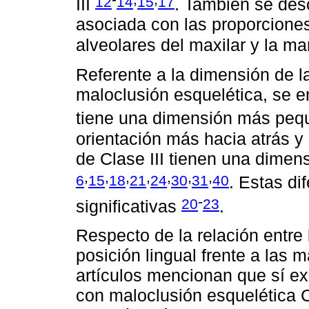
12
14
15
17
III
. También se desc
asociada con las proporciones
alveolares del maxilar y la m
Referente a la dimensión de l
maloclusión esquelética, se e
tiene una dimensión más pe
orientación más hacia atrás 
de Clase III tienen una dime
,
,
,
,
,
,
,
6
15
18
21
24
30
31
40
. Estas di
-
20
23
significativas
.
Respecto de la relación entre 
posición lingual frente a las 
artículos mencionan que sí ex
con maloclusión esquelética C