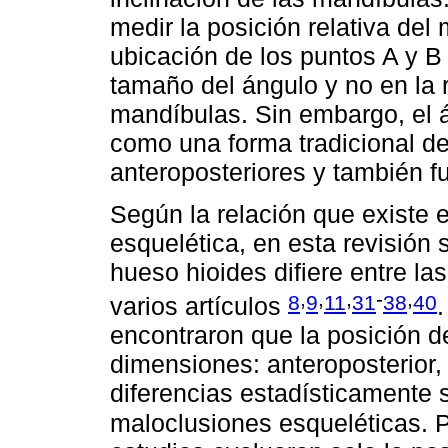
medir la posición relativa del 
ubicación de los puntos A y B e
tamaño del ángulo y no en la r
mandíbulas. Sin embargo, el 
como una forma tradicional de
anteroposteriores y también f
Según la relación que existe e
esquelética, en esta revisión 
hueso hioides difiere entre la
,
,
,
-
,
8
9
11
31
38
40
varios artículos
encontraron que la posición d
dimensiones: anteroposterior, 
diferencias estadísticamente si
maloclusiones esqueléticas. P