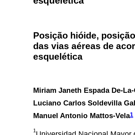
esquelética
Posição hióide, posição
das vias aéreas de aco
esquelética
Miriam Janeth Espada De-La-
Luciano Carlos Soldevilla Ga
1
Manuel Antonio Mattos-Vela
1
Universidad Nacional Mayor 