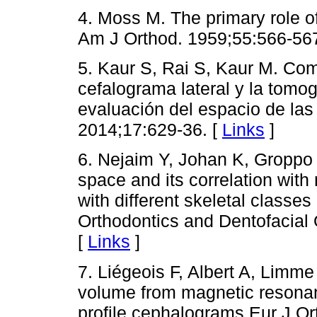
4. Moss M. The primary role of
Am J Orthod. 1959;55:566-567
5. Kaur S, Rai S, Kaur M. Com
cefalograma lateral y la tomo
evaluación del espacio de las v
2014;17:629-36. [
Links
]
6. Nejaim Y, Johan K, Groppo 
space and its correlation with
with different skeletal classes
Orthodontics and Dentofacial
[
Links
]
7. Liégeois F, Albert A, Lim
volume from magnetic resona
profile cephalograms.Eur J Or