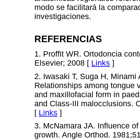
modo se facilitará la comparac
investigaciones.
REFERENCIAS
1. Proffit WR. Ortodoncia con
Elsevier; 2008 [
Links
]
2. Iwasaki T, Suga H, Minami A
Relationships among tongue v
and maxillofacial form in paedi
and Class-III malocclusions. 
[
Links
]
3. McNamara JA. Influence of r
growth. Angle Orthod. 1981;5