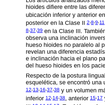
Los artículos analizados men
hioides difiere entre las dife
ubicación inferior y anterior e
,
,
,
2
8
9
11
posterior en la Clase II
,
,
8
37
39
en la Clase III. También
observa una inclinación invers
hueso hioides no paralelo al 
revelan una diferencia estadís
e inclinación hacia el plano p
del hueso hioides en los pacie
Respecto de la postura lingua
esquelética, se encontró una 
,
,
,
,
12
13
16
37
38
y un volumen m
,
,
,
12
14
38
15
17
inferior
, anterior
-
,
,