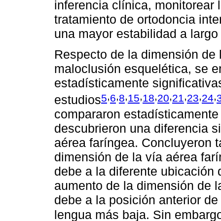
inferencia clínica, monitorear 
tratamiento de ortodoncia inte
una mayor estabilidad a largo
Respecto de la dimensión de l
maloclusión esquelética, se e
estadísticamente significativa
,
,
,
,
,
,
,
,
,
5
6
8
15
18
20
21
23
24
estudios
compararon estadísticamente 
descubrieron una diferencia si
aérea faríngea. Concluyeron t
dimensión de la vía aérea far
debe a la diferente ubicación 
aumento de la dimensión de la 
debe a la posición anterior de
lengua más baja. Sin embargo