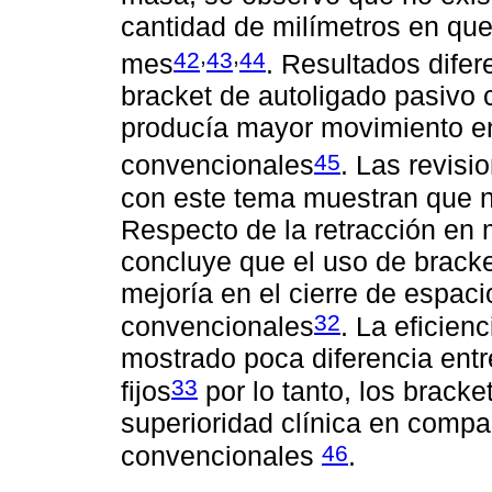
cantidad de milímetros en que
,
,
42
43
44
mes
. Resultados dife
bracket de autoligado pasivo
producía mayor movimiento en
45
convencionales
. Las revisi
con este tema muestran que no 
Respecto de la retracción en 
concluye que el uso de bracke
mejoría en el cierre de espac
32
convencionales
. La eficien
mostrado poca diferencia entre
33
fijos
por lo tanto, los brack
superioridad clínica en compa
46
convencionales
.