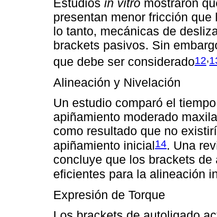
Estudios
in vitro
mostraron que
presentan menor fricción que l
lo tanto, mecánicas de desliz
brackets pasivos. Sin embargo
,
12
1
que debe ser considerado
Alineación y Nivelación
Un estudio comparó el tiempo 
apiñamiento moderado maxilar
como resultado que no existirí
14
apiñamiento inicial
. Una rev
concluye que los brackets de 
eficientes para la alineación in
Expresión de Torque
Los brackets de autoligado ac