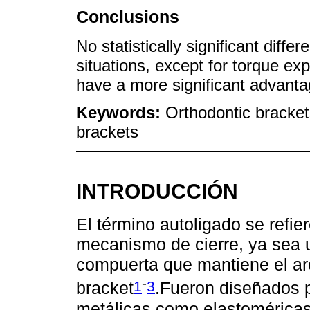
Conclusions
No statistically significant diffe
situations, except for torque ex
have a more significant advanta
Keywords:
Orthodontic brackets
brackets
INTRODUCCIÓN
El término autoligado se refie
mecanismo de cierre, ya sea 
compuerta que mantiene el arco
-
1
3
bracket
.Fueron diseñados p
metálicas como elastoméricas