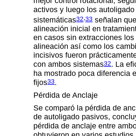
mejor control rotacional, segu
activos y luego los autoligado
,
32
33
sistemáticas
señalan que 
alineación inicial en tratamie
en casos sin extracciones los 
alineación así como los cambio
incisivos fueron prácticamente
32
con ambos sistemas
. La ef
ha mostrado poca diferencia en
33
fijos
.
Pérdida de Anclaje
Se comparó la pérdida de anc
de autoligado pasivos, conclu
pérdida de anclaje entre amb
obtuvieron en varios estudios