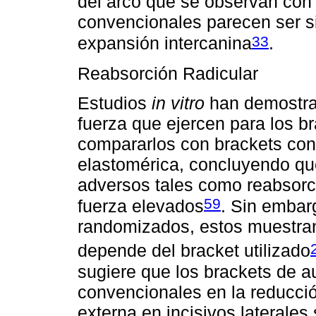
del arco que se observan con 
convencionales parecen ser si
33
expansión intercanina
.
Reabsorción Radicular
Estudios
in vitro
han demostrad
fuerza que ejercen para los br
compararlos con brackets con
elastomérica, concluyendo que
adversos tales como reabsorci
59
fuerza elevados
. Sin embar
randomizados, estos muestran
depende del bracket utilizado
sugiere que los brackets de a
convencionales en la reducció
externa en incisivos laterales 