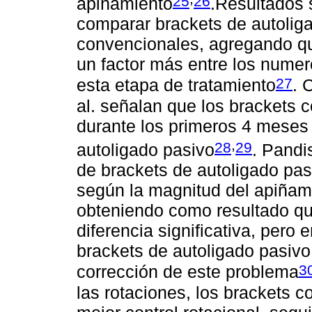
25
26
apiñamiento
.Resultados 
comparar brackets de autolig
convencionales, agregando qu
un factor más entre los numer
27
esta etapa de tratamiento
. 
al. señalan que los brackets 
durante los primeros 4 meses
,
28
29
autoligado pasivo
. Pandi
de brackets de autoligado pa
según la magnitud del apiña
obteniendo como resultado q
diferencia significativa, pero
brackets de autoligado pasivo
3
corrección de este problema
las rotaciones, los brackets 