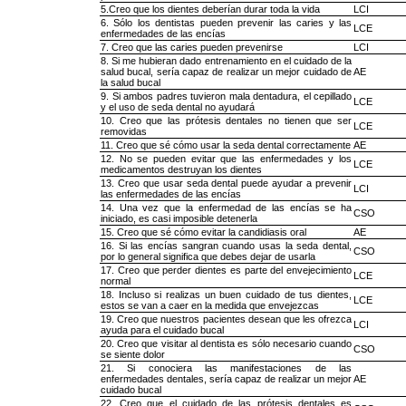
5.Creo que los dientes deberían durar toda la vida
LCI
6. Sólo los dentistas pueden prevenir las caries y las
LCE
enfermedades de las encías
7. Creo que las caries pueden prevenirse
LCI
8. Si me hubieran dado entrenamiento en el cuidado de la
salud bucal, sería capaz de realizar un mejor cuidado de
AE
la salud bucal
9. Si ambos padres tuvieron mala dentadura, el cepillado
LCE
y el uso de seda dental no ayudará
10. Creo que las prótesis dentales no tienen que ser
LCE
removidas
11. Creo que sé cómo usar la seda dental correctamente
AE
12. No se pueden evitar que las enfermedades y los
LCE
medicamentos destruyan los dientes
13. Creo que usar seda dental puede ayudar a prevenir
LCI
las enfermedades de las encías
14. Una vez que la enfermedad de las encías se ha
CSO
iniciado, es casi imposible detenerla
15. Creo que sé cómo evitar la candidiasis oral
AE
16. Si las encías sangran cuando usas la seda dental,
CSO
por lo general significa que debes dejar de usarla
17. Creo que perder dientes es parte del envejecimiento
LCE
normal
18. Incluso si realizas un buen cuidado de tus dientes,
LCE
estos se van a caer en la medida que envejezcas
19. Creo que nuestros pacientes desean que les ofrezca
LCI
ayuda para el cuidado bucal
20. Creo que visitar al dentista es sólo necesario cuando
CSO
se siente dolor
21. Si conociera las manifestaciones de las
enfermedades dentales, sería capaz de realizar un mejor
AE
cuidado bucal
22. Creo que el cuidado de las prótesis dentales es