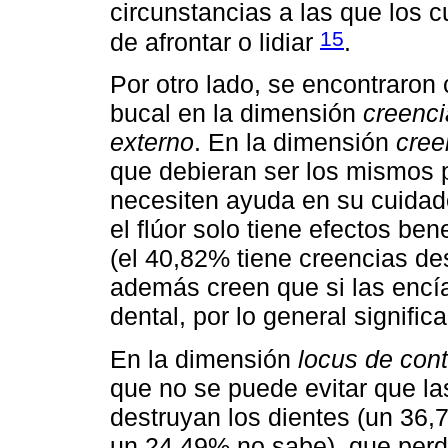
circunstancias a las que los 
15
de afrontar o lidiar
.
Por otro lado, se encontraron
bucal en la dimensión
creenci
externo
. En la dimensión
cree
que debieran ser los mismos 
necesiten ayuda en su cuidado
el flúor solo tiene efectos ben
(el 40,82% tiene creencias d
además creen que si las encí
dental, por lo general signifi
En la dimensión
locus de cont
que no se puede evitar que l
destruyan los dientes (un 36,
un 24,49% no sabe), que perde