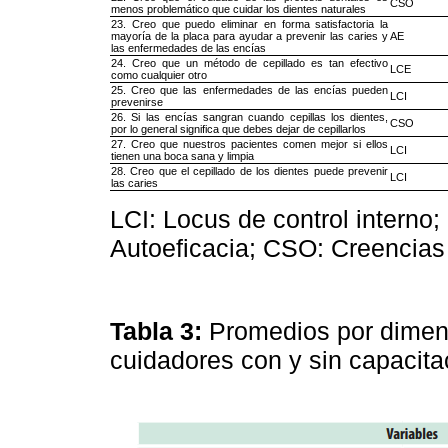
CSO
menos problemático que cuidar los dientes naturales
23. Creo que puedo eliminar en forma satisfactoria la
mayoría de la placa para ayudar a prevenir las caries y
AE
las enfermedades de las encías
24. Creo que un método de cepillado es tan efectivo
LCE
como cualquier otro
25. Creo que las enfermedades de las encías pueden
LCI
prevenirse
26. Si las encías sangran cuando cepillas los dientes,
CSO
por lo general significa que debes dejar de cepillarlos
27. Creo que nuestros pacientes comen mejor si ellos
LCI
tienen una boca sana y limpia
28. Creo que el cepillado de los dientes puede prevenir
LCI
las caries
LCI: Locus de control interno;
Autoeficacia; CSO: Creencias
Tabla 3:
Promedios por dimens
cuidadores con y sin capacita