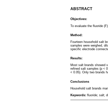
ABSTRACT
Objectives:
To evaluate the fluoride (F
Method:
Fourteen household salt br
samples were weighed, dilu
specific electrode connecte
Results:
Most salt brands showed v
refined salt samples (p < 0
< 0.05). Only two brands h
Conclusions
Household salt brands marke
Keywords:
fluoride; salt;