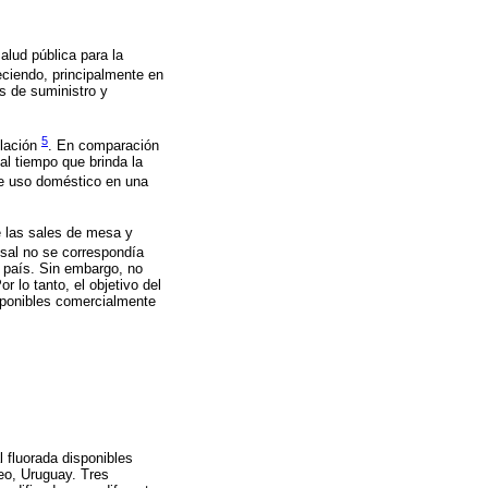
alud pública para la
eciendo, principalmente en
s de suministro y
5
blación
. En comparación
al tiempo que brinda la
de uso doméstico en una
e las sales de mesa y
sal no se correspondía
l país. Sin embargo, no
 lo tanto, el objetivo del
sponibles comercialmente
l fluorada disponibles
eo, Uruguay. Tres