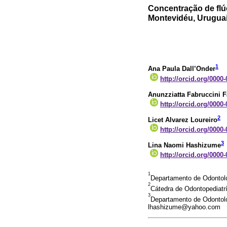
Concentração de flú
Montevidéu, Urugua
1
Ana Paula Dall’Onder
http://orcid.org/0000
Anunzziatta Fabruccini F
http://orcid.org/0000
2
Licet Alvarez Loureiro
http://orcid.org/0000
3
Lina Naomi Hashizume
http://orcid.org/0000
1
Departamento de Odontolo
2
Cátedra de Odontopediatrí
3
Departamento de Odontolo
lhashizume@yahoo.com