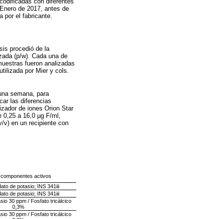
codificadas con diferentes
 Enero de 2017, antes de
 por el fabricante.
sis procedió de la
izada (p/w). Cada una de
muestras fueron analizadas
tilizada por Mier y cols.
 una semana, para
car las diferencias
lizador de iones Orion Star
 0,25 a 16,0 µg F/ml,
/v) en un recipiente con
 componentes activos
ato de potasio; INS 341iii
ato de potasio; INS 341iii
sio 30 ppm / Fosfato tricálcico
0,3%
sio 30 ppm / Fosfato tricálcico