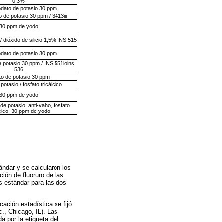
0,3%
odato de potasio 30 ppm
 de potasio 30 ppm / 3413iii
30 ppm de yodo
 dióxido de silicio 1,5% INS 515
odato de potasio 30 ppm
 potasio 30 ppm / INS 551ioins
536
to de potasio 30 ppm
potasio / fosfato tricálcico
30 ppm de yodo
de potasio, anti-vaho, fosfato
lcico, 30 ppm de yodo
ándar y se calcularon los
ión de fluoruro de las
s estándar para las dos
cación estadística se fijó
., Chicago, IL). Las
 por la etiqueta del