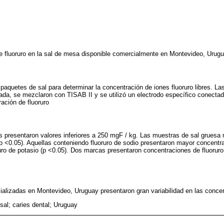
e fluoruro en la sal de mesa disponible comercialmente en Montevideo, Urugu
paquetes de sal para determinar la concentración de iones fluoruro libres. L
ada, se mezclaron con TISAB II y se utilizó un electrodo específico conectad
ación de fluoruro
s presentaron valores inferiores a 250 mgF / kg. Las muestras de sal gruesa
(p <0.05). Aquellas conteniendo fluoruro de sodio presentaron mayor concentra
uro de potasio (p <0.05). Dos marcas presentaron concentraciones de fluorur
lizadas en Montevideo, Uruguay presentaron gran variabilidad en las concen
 sal; caries dental; Uruguay