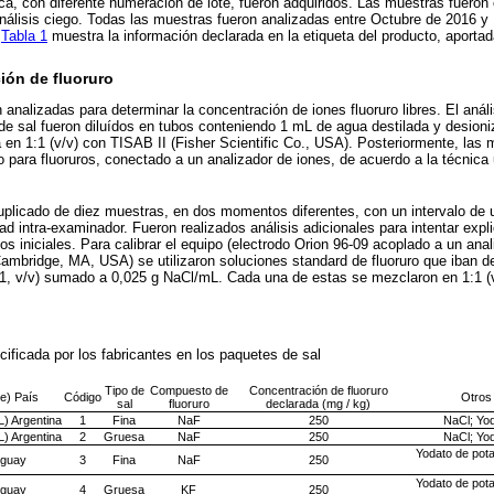
, con diferente numeración de lote, fueron adquiridos. Las muestras fueron 
nálisis ciego. Todas las muestras fueron analizadas entre Octubre de 2016 y
a
Tabla 1
muestra la información declarada en la etiqueta del producto, aportada
ión de fluoruro
analizadas para determinar la concentración de iones fluoruro libres. El análi
de sal fueron diluídos en tubos conteniendo 1 mL de agua destilada y desion
en 1:1 (v/v) con TISAB II (Fisher Scientific Co., USA). Posteriormente, las 
 para fluoruros, conectado a un analizador de iones, de acuerdo a la técnica u
duplicado de diez muestras, en dos momentos diferentes, con un intervalo de
dad intra-examinador. Fueron realizados análisis adicionales para intentar expli
s iniciales. Para calibrar el equipo (electrodo Orion 96-09 acoplado a un ana
ambridge, MA, USA) se utilizaron soluciones standard de fluoruro que iban de
1, v/v) sumado a 0,025 g NaCl/mL. Cada una de estas se mezclaron en 1:1 (v
cificada por los fabricantes en los paquetes de sal
Tipo de
Compuesto de
Concentración de fluoruro
e) País
Código
Otros
sal
fluoruro
declarada (mg / kg)
L) Argentina
1
Fina
NaF
250
NaCl; Yod
L) Argentina
2
Gruesa
NaF
250
NaCl; Yod
Yodato de pota
uguay
3
Fina
NaF
250
Yodato de pota
uguay
4
Gruesa
KF
250