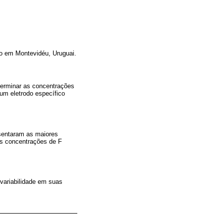
ado em Montevidéu, Uruguai.
terminar as concentrações
um eletrodo específico
sentaram as maiores
as concentrações de F
variabilidade em suas