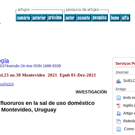
ogía
Serviços P
-0374
versão On-line
ISSN
1688-9339
Journal
ol.23 no.38 Montevideo 2021 Epub 01-Dez-2021
SciELO
21n37e213
Artigo
INVESTIGACIÓN
texto 
fluoruros en la sal de uso doméstico
Inglês 
n Montevideo, Uruguay
Artigo
Referên
Como c