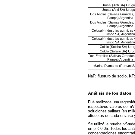
Urusal (Anti SA) Urug
Urusal (Anti SA) Urug
Dos Anclas (Salinas Grandes, 
Pampa) Argentina
Dos Anclas (Salinas Grandes, 
Pampa) Argentina
Celusal (Industrias químicas
Timbo SA) Argentina
Celusal (Industrias químicas
Timbo SA) Argentina
Cololo (Solsire SA) Uru
Cololo (Solsire SA) Uru
Dos Estrellas (Salinas Grandes
Pampa) Argentina
Marina Diamante (Romani SA
NaF: fluoruro de sodio, KF:
Análisis de los datos
Fué realizada una regresión
respectivos valores de mV.
soluciones salinas (en mil
alícuotas de cada envase 
Se utilizó la prueba t-Stud
en p < 0,05. Todos los aná
concentraciones encontrada