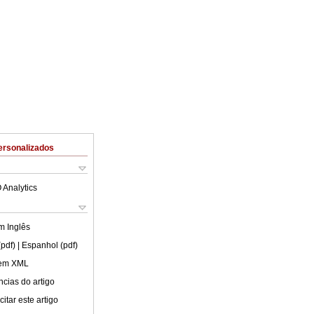
ersonalizados
 Analytics
em
Inglês
(pdf)
| Espanhol (pdf)
 em XML
cias do artigo
itar este artigo