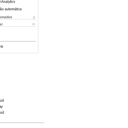
 Analytics
ão automática
cionados
ar
nk
sil
ay
il.