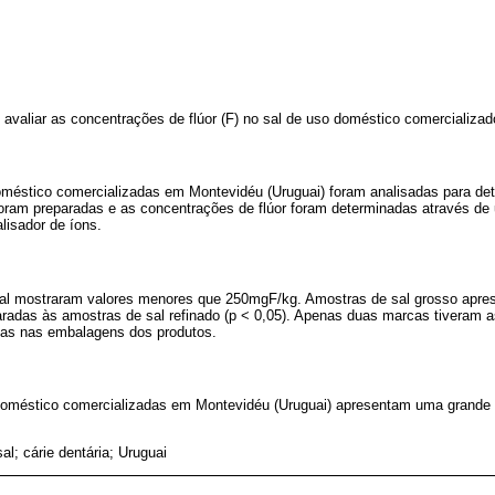
i avaliar as concentrações de flúor (F) no sal de uso doméstico comercializ
méstico comercializadas em Montevidéu (Uruguai) foram analisadas para de
foram preparadas e as concentrações de flúor foram determinadas através de 
lisador de íons.
sal mostraram valores menores que 250mgF/kg. Amostras de sal grosso apre
adas às amostras de sal refinado (p < 0,05). Apenas duas marcas tiveram 
das nas embalagens dos produtos.
oméstico comercializadas em Montevidéu (Uruguai) apresentam uma grande 
sal; cárie dentária; Uruguai