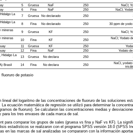
uay
5
Gruesa
NaF
250
NaCl; Y
uay
6
Fina
NaF
250
NaCl; Yodato
Hidalgo La
7
Gruesa
No declarado
250
Hidalgo La
8
Fina
No declarado
250
30 ppm de yodo /
 y mineras
9
Gruesa
KF
250
NaCl; Y
 y mineras
NaCl; Yodato de
10
Fina
KF
250
guay
11
Gruesa
KF
250
Yoda
guay
12
Fina
NaF
250
Yodato de 
, Hidalgo La
13
Gruesa
No declara
250
NaCl, yodato 
) Brasil
14
Fina
No declara
250
tricá
 fluoruro de potasio
 lineal del logaritmo de las concentraciones de fluoruro de las soluciones est
 La ecuación matemática de regresión se utilizó para determinar la concentrac
igramos de fluoruro). Se calcularon las concentraciones medias y desviacione
y para los tres envases de cada marca de sal.
ent para comparar los grupos de sales (gruesa vs fina y NaF vs KF). La signifi
lisis estadísticos se realizaron con el programa SPSS versión 18.0 (SPSS Inc
s en las marcas de sal analizadas se compararon con la información aportada