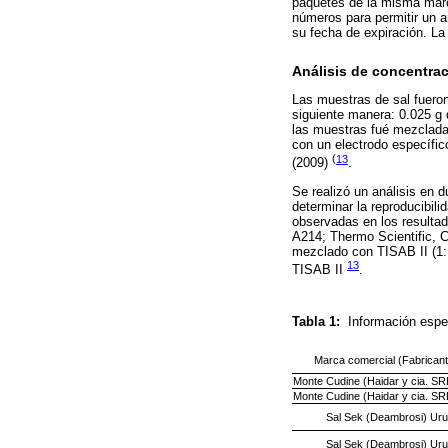
paquetes de la misma marca
números para permitir un a
su fecha de expiración. L
Análisis de concentrac
Las muestras de sal fueron 
siguiente manera: 0.025 g 
las muestras fué mezclada 
con un electrodo específico
(
13
(2009)
.
Se realizó un análisis en 
determinar la reproducibili
observadas en los resultado
A214; Thermo Scientific, C
mezclado con TISAB II (1:
13
TISAB II
.
Tabla 1:
Información espe
Marca comercial (Fabricant
Monte Cudine (Haidar y cia. SR
Monte Cudine (Haidar y cia. SR
Sal Sek (Deambrosi) Ur
Sal Sek (Deambrosi) Ur