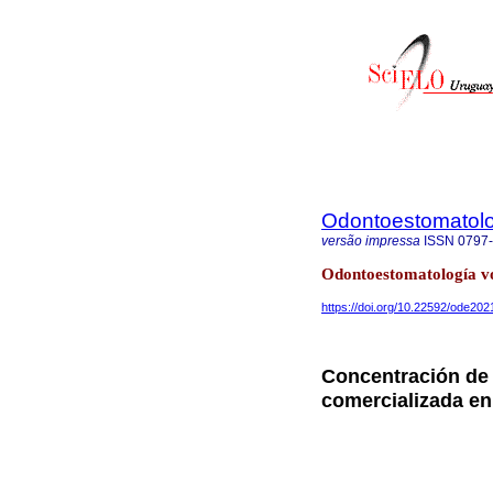
Odontoestomatol
versão impressa
ISSN
0797
Odontoestomatología v
https://doi.org/10.22592/ode20
Concentración de 
comercializada e