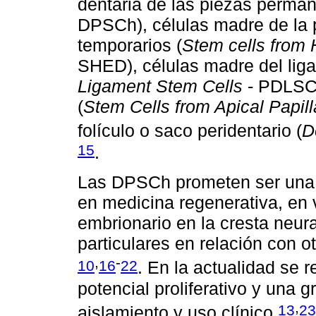
dentaria de las piezas perman
DPSCh), células madre de la p
temporarios (
Stem cells from
SHED), células madre del liga
Ligament Stem Cells
- PDLSC)
(
Stem Cells from Apical Papill
folículo o saco peridentario (
D
15
.
Las DPSCh prometen ser una f
en medicina regenerativa, en 
embrionario en la cresta neural
particulares en relación con 
,
-
10
16
22
. En la actualidad se 
potencial proliferativo y una g
,
13
23
aislamiento y uso clínico