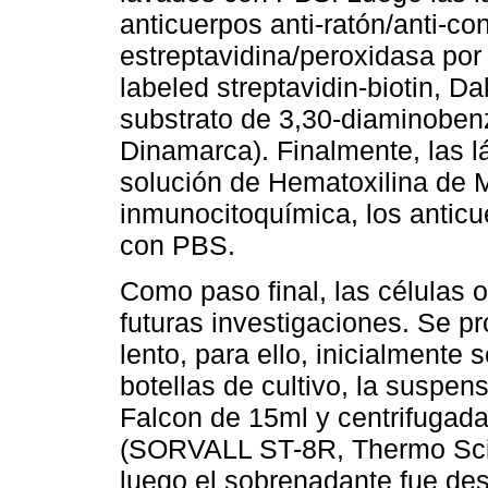
anticuerpos anti-ratón/anti-co
estreptavidina/peroxidasa po
labeled streptavidin-biotin, Da
substrato de 3,30-diaminobenz
Dinamarca). Finalmente, las l
solución de Hematoxilina de M
inmunocitoquímica, los anticu
con PBS.
Como paso final, las células 
futuras investigaciones. Se p
lento, para ello, inicialmente s
botellas de cultivo, la suspen
Falcon de 15ml y centrifugad
(SORVALL ST-8R, Thermo Scie
luego el sobrenadante fue des