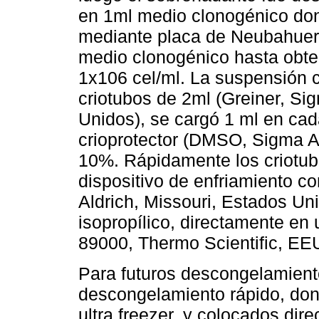
en 1ml medio clonogénico don
mediante placa de Neubahuer, 
medio clonogénico hasta obte
1x106 cel/ml. La suspensión c
criotubos de 2ml (Greiner, Si
Unidos), se cargó 1 ml en cad
crioprotector (DMSO, Sigma Al
10%. Rápidamente los criotub
dispositivo de enfriamiento c
Aldrich, Missouri, Estados Un
isopropílico, directamente en
89000, Thermo Scientific, EEU
Para futuros descongelamiento
descongelamiento rápido, dond
ultra freezer, y colocados di