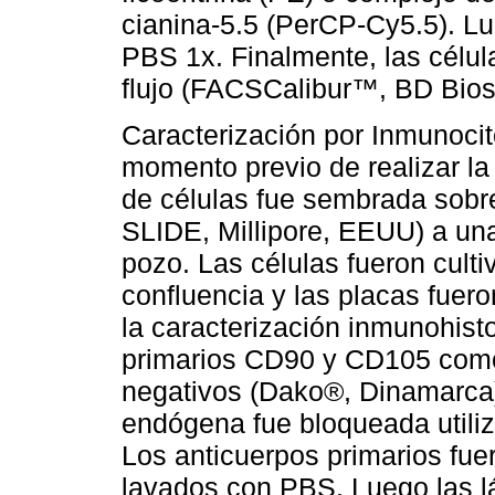
cianina-5.5 (PerCP-Cy5.5). Lu
PBS 1x. Finalmente, las célul
flujo (FACSCalibur™, BD Bio
Caracterización por Inmunocit
momento previo de realizar la 
de células fue sembrada sobre 
SLIDE, Millipore, EEUU) a un
pozo. Las células fueron culti
confluencia y las placas fuer
la caracterización inmunohist
primarios CD90 y CD105 com
negativos (Dako®, Dinamarca)
endógena fue bloqueada utili
Los anticuerpos primarios fue
lavados con PBS. Luego las l