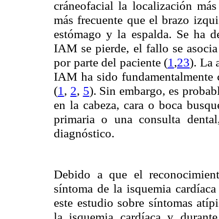
cráneofacial la localización más
más frecuente que el brazo izqui
estómago y la espalda. Se ha d
IAM se pierde, el fallo se asoci
por parte del paciente (
1
,
23
). La 
IAM ha sido fundamentalmente c
(
1
,
2
,
5
). Sin embargo, es probab
en la cabeza, cara o boca busqu
primaria o una consulta dental
diagnóstico.
Debido a que el reconocimient
síntoma de la isquemia cardíaca 
este estudio sobre síntomas atípi
la isquemia cardíaca y durant