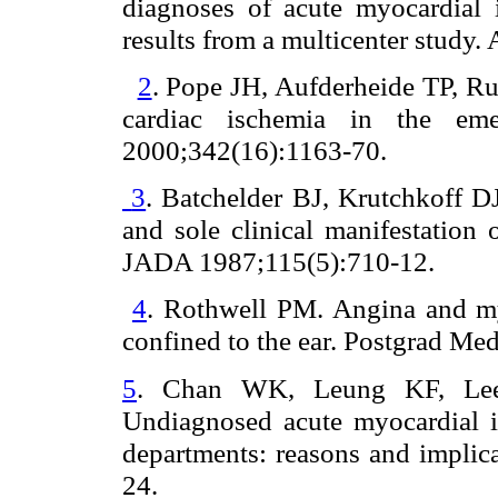
diagnoses of acute myocardial 
results from a multicenter st
2
. Pope JH, Aufderheide TP, Rut
cardiac ischemia in the e
2000;342(16):1163-70.
3
. Batchelder BJ, Krutchkoff DJ
and sole clinical manifestation 
JADA 1987;115(5):710-12.
4
. Rothwell PM. Angina and myo
confined to the ear. Post
5
. Chan WK, Leung KF, Le
Undiagnosed acute myocardial i
departments: reasons and implic
24.