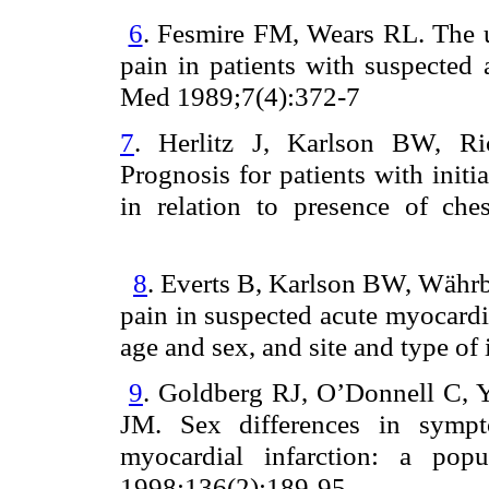
6
. Fesmire FM, Wears RL. The ut
pain in patients with suspected
Med 1989;7(4):372-7
7
. Herlitz J, Karlson BW, R
Prognosis for patients with initi
in relation to presence of che
8
. Everts B, Karlson BW, Währbo
pain in suspected acute myocardial
age and sex, and site and type of
9
. Goldberg RJ, O’Donnell C, Y
JM. Sex differences in sympt
myocardial infarction: a pop
1998;136(2):189-95.