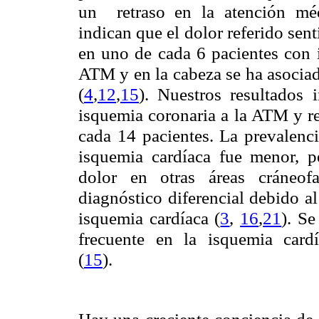
un retraso en la atención méd
indican que el dolor referido sen
en uno de cada 6 pacientes con i
ATM y en la cabeza se ha asociad
(
4
,
12
,
15
). Nuestros resultados 
isquemia coronaria a la ATM y re
cada 14 pacientes. La prevalenci
isquemia cardíaca fue menor, p
dolor en otras áreas cráneofa
diagnóstico diferencial debido al
isquemia cardíaca (
3
,
16
,
21
). Se
frecuente en la isquemia card
(
15
).
Hay una creciente conciencia de