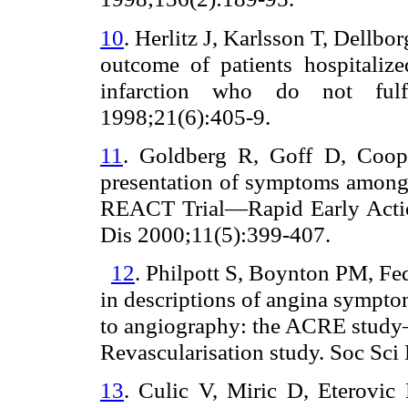
10
. Herlitz J, Karlsson T, Dellbor
outcome of patients hospitaliz
infarction who do not fulfil
1998;21(6):405-9.
11
. Goldberg R, Goff D, Coope
presentation of symptoms among p
REACT Trial—Rapid Early Actio
Dis 2000;11(5):399-407.
12
. Philpott S, Boynton PM, F
in descriptions of angina sympto
to angiography: the ACRE study
Revascularisation study.
Soc Sci
13
. Culic V, Miric D, Eterovic