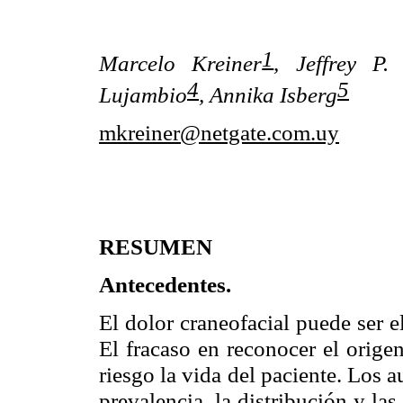
1
Marcelo Kreiner
,
Jeffrey P.
4
5
Lujambio
,
Annika Isberg
mkreiner@netgate.com.uy
RESUMEN
Antecedentes.
El dolor craneofacial puede ser 
El fracaso en reconocer el orige
riesgo la vida del paciente. Los a
prevalencia, la distribución y las