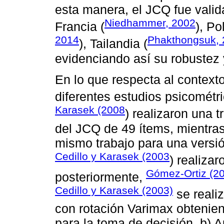
esta manera, el JCQ fue vali
Niedhammer, 2002
Francia (
), Po
2014
Phakthongsuk,
), Tailandia (
evidenciando así su robustez 
En lo que respecta al contexto
diferentes estudios psicométr
Karasek (2008
) realizaron una t
del JCQ de 49 ítems, mientras 
mismo trabajo para una versió
Cedillo y Karasek (2003
) realiza
Gómez-Ortiz (2
posteriormente,
Cedillo y Karasek (2003)
se realiz
con rotación Varimax obtenien
para la toma de decisión, b) 