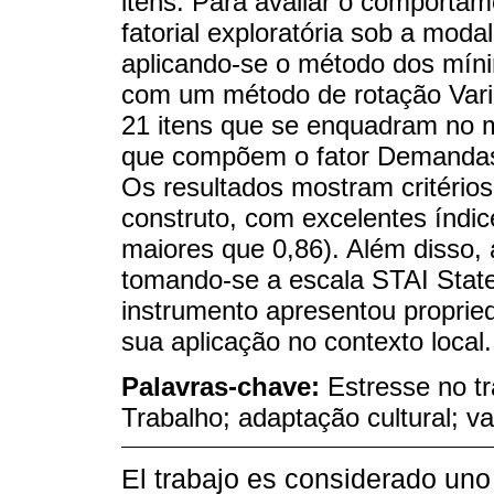
itens. Para avaliar o comportame
fatorial exploratória sob a moda
aplicando-se o método dos mín
com um método de rotação Vari
21 itens que se enquadram no m
que compõem o fator Demandas (
Os resultados mostram critérios
construto, com excelentes índice
maiores que 0,86). Além disso, 
tomando-se a escala STAI State
instrumento apresentou propried
sua aplicação no contexto local.
Palavras-chave:
Estresse no t
Trabalho; adaptação cultural; v
El trabajo es considerado uno