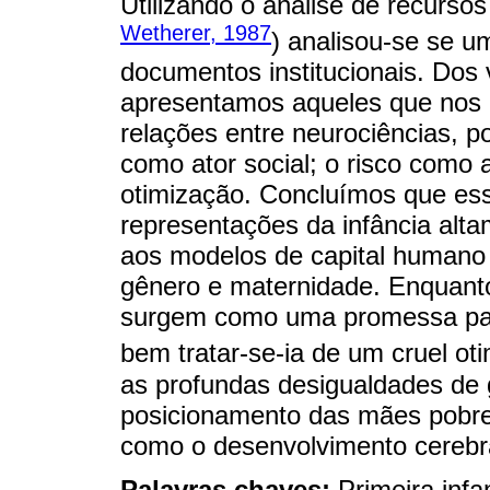
Utilizando o análise de recursos 
Wetherer, 1987
) analisou-se se u
documentos institucionais. Dos v
apresentamos aqueles que nos p
relações entre neurociências, po
como ator social; o risco como 
otimização. Concluímos que es
representações da infância alta
aos modelos de capital humano 
gênero e maternidade. Enquanto
surgem como uma promessa para
bem tratar-se-ia de um cruel ot
as profundas desigualdades de 
posicionamento das mães pobre
como o desenvolvimento cerebra
Palavras chaves:
Primeira infa