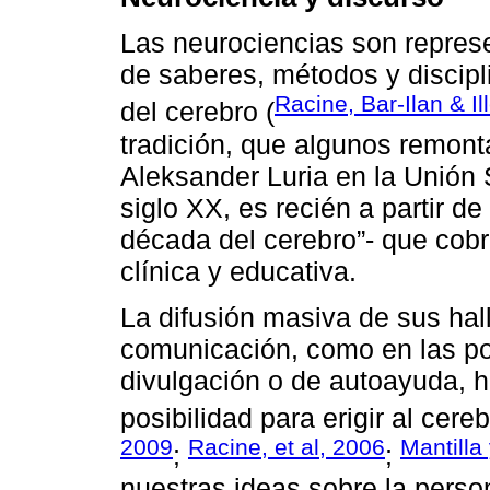
Las neurociencias son repres
de saberes, métodos y discipli
Racine, Bar-Ilan & Il
del cerebro (
tradición, que algunos remont
Aleksander Luria en la Unión S
siglo XX, es recién a partir d
década del cerebro”- que cobr
clínica y educativa.
La difusión masiva de sus hal
comunicación, como en las pol
divulgación o de autoayuda, 
posibilidad para erigir al cere
2009
Racine, et al, 2006
Mantilla
;
;
nuestras ideas sobre la persona