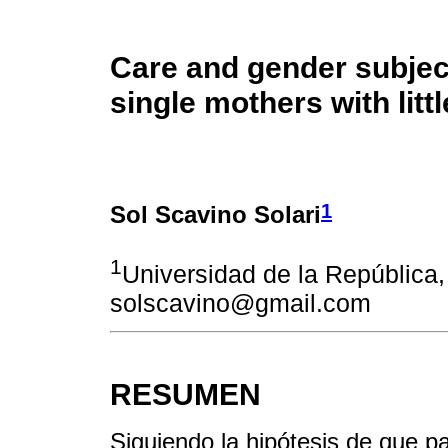
Care and gender subject
single mothers with littl
1
Sol Scavino Solari
1
Universidad de la República,
solscavino@gmail.com
RESUMEN
Siguiendo la hipótesis de que pa