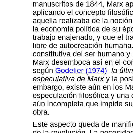
manuscritos de 1844, Marx apli
aplicando el concepto filosófi
aquella realizaba de la noción
la economía política de su ép
trabajo enajenado, y que el tra
libre de autocreación humana
constitutiva del ser humano y 
Marx desemboca así en el con
según
Godelier (1974)
-
la últ
especulativa de Marx
y la pos
embargo, existe aún en los M
especulación filosófica y una
aún incompleta que impide sup
obra.
Este aspecto queda de manifie
de la revolución. La necesida