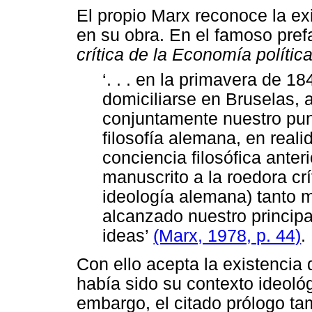
El propio Marx reconoce la ex
en su obra. En el famoso pref
crítica de la Economía polític
‘
. . . en la primavera de 18
domiciliarse en Bruselas,
conjuntamente nuestro punt
filosofía alemana, en reali
conciencia filosófica anter
manuscrito a la roedora crí
ideología alemana) tanto 
alcanzado nuestro principal
ideas’
(Marx, 1978, p. 44)
.
Con ello acepta la existencia
había sido su contexto ideológ
embargo, el citado prólogo ta