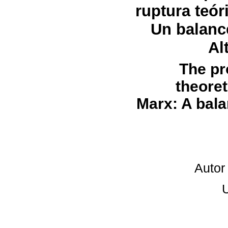
ruptura teór
Un balance
Al
The pr
theoret
Marx: A bala
Autor
U