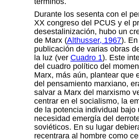
términos.
Durante los sesenta con el pe
XX congreso del PCUS y el p
desestalinización, hubo un cre
de Marx (
Althusser, 1967
). E
publicación de varias obras d
la luz (ver
Cuadro 1
). Este in
del cuadro político del moment
Marx, más aún, plantear que en
del pensamiento marxiano, er
salvar a Marx del marxismo v
centrar en el socialismo, la 
de la potencia individual bajo
necesidad emergía del derroter
soviéticos. En su lugar debi
recentrara al hombre como cent